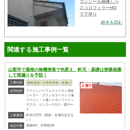
コンシール補修しべ
スコロフィラーHG
で下塗り
続きを読む
関連する施工事例一覧
山梨市で屋根の無機塗装で色変え、軒天・基礎は塗膜保護
して雨漏りを予防！
工事内容
屋根塗装
付帯部塗装
色選び
ファインパーフェクトベスト強化
使用材料
シーラー・グランセラベスト２液
ファイン・１液ハイポンファイン
デクロ・ケンエースGⅡ・礎ガー
ド
約36.8万円（税抜・足場代含まな
工事費用
い）
屋根8年、付帯部3年
保証年数