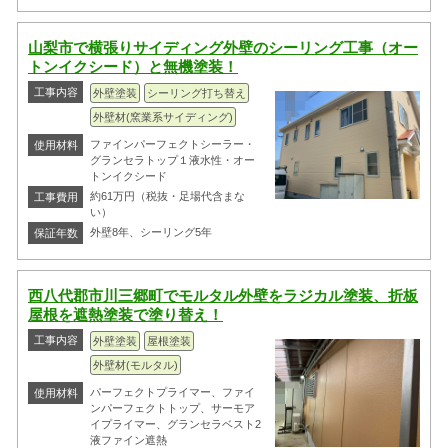
山梨市で横張りサイディング外壁のシーリング工事（オー
トンイクシード）と無機塗装！
工事内容
外壁塗装
シーリング打ち替え
外壁材(窯業系サイディング)
ファインパーフェクトシーラー・
使用材料
グランセラトップ１液水性・オー
トンイクシード
約61万円（税抜・足場代含まな
工事費用
い）
外壁8年、シーリング5年
保証年数
西八代郡市川三郷町でモルタル外壁をラジカル塗装、折板
屋根を遮熱塗装で塗り替え！
工事内容
外壁塗装
屋根塗装
外壁材(モルタル)
パーフェクトプライマー、ファイ
使用材料
ンパーフェクトトップ、サーモア
イプライマー、グランセラベスト2
液ファイン遮熱