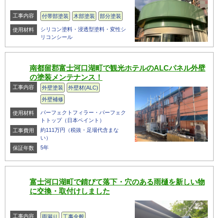
工事内容
付帯部塗装
木部塗装
部分塗装
シリコン塗料・浸透型塗料・変性シ
使用材料
リコンシール
南都留郡富士河口湖町で観光ホテルのALCパネル外壁
の塗装メンテナンス！
工事内容
外壁塗装
外壁材(ALC)
外壁補修
パーフェクトフィラー・パーフェク
使用材料
トトップ（日本ペイント）
約111万円（税抜・足場代含まな
工事費用
い）
5年
保証年数
富士河口湖町で錆びて落下・穴のある雨樋を新しい物
に交換・取付けしました
工事内容
雨漏り
工事全般