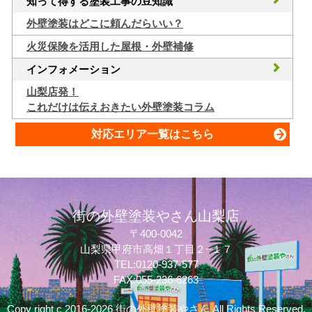
知って得する塗装工事の豆知識
外壁塗装はどこに頼んだらいい？
火災保険を活用した屋根・外壁補修
インフォメーション
山梨店発！
これだけは伝えおきたい外壁塗装コラム
対応エリア一覧はこちら
街の外壁塗装やさん山梨店
〒400-0042
山梨県甲府市高畑１丁目２−１７
TEL:0120-937-577
FAX:055-236-6263
Copy right c 2016-2026 街の外壁塗装やさん All Rights Reserved.