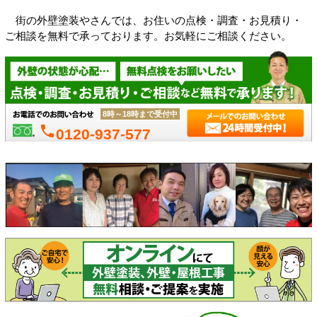
街の外壁塗装やさんでは、お住いの点検・調査・お見積り・
ご相談を無料で承っております。お気軽にご相談ください。
8時～18時まで受付中
phone
0120-937-577