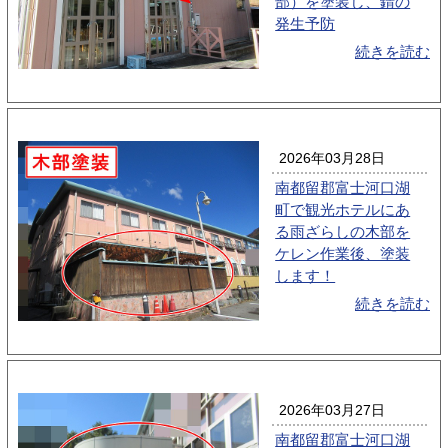
部）を塗装し、錆の
発生予防
続きを読む
2026年03月28日
南都留郡富士河口湖
町で観光ホテルにあ
る雨ざらしの木部を
ケレン作業後、塗装
します！
続きを読む
2026年03月27日
南都留郡富士河口湖