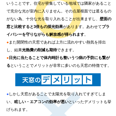
いうことです。住宅が密集している地域では隣家があること
で充分な光が室内に入りません。その点屋根面では遮るもの
がない為、十分な光を取り入れることが出来ますし、
壁面の
窓と比較すると3倍もの採光効果
があります。あわせて
プラ
イバシーを守りながらも解放感が得られます
。
●
また開閉性の天窓であれば上方に流れやすい熱気を排出
し、結果
光熱費の削減も期待
できます。
●
日光に当たることで体内時計も整いうつ病の予防にも繋が
る
ということでメリットが非常に多いのも天窓の特徴です。
●
しかし天窓があることで太陽光を取り入れてすぎてしま
い、
眩しい・エアコンの効率が悪い
といったデメリットも挙
げられます。