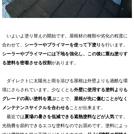
いよいよ塗り替えの開始です。屋根材の種類や劣化の程度に
合わせて、
シーラーやプライマーを使って下塗り
を行います。
シーラーやプライマーには下地を強化し、この後に重ね塗りす
る塗料を密着させる役割
があります。
ダイレクトに太陽光と雨を浴びる屋根は外壁よりも過酷な環
境にさらされています。少なくとも
外壁に使用する塗料よりも
グレードの高い塗料を選ぶ
ことで、
屋根が先に傷むことがなく
メンテナンスサイクルを合わせる
ことが出来ます。
最近では
夏場の暑さを低減できる遮熱塗料などが人気
です。
光熱費を節約できるエコな塗料なのでお奨めです。塗料によっ