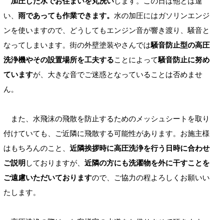
加圧した水でお住まいを丸洗い
します。この日は他とは違
い、
雨であっても作業できます。
水の加圧にはガソリンエンジ
ンを使いますので、どうしてもエンジン音が響き渡り、騒音と
なってしまいます。街の外壁塗装やさんでは
騒音防止型の高圧
洗浄機やその設置場所を工夫する
ことによって
騒音防止に努め
ています
が、大きな音でご迷惑となっていることは否めませ
ん。
また、水飛沫の飛散を防止するためのメッシュシートを取り
付けていても、ご近隣に飛散する可能性があります。お施主様
はもちろんのこと、
近隣挨拶時に高圧洗浄を行う日時に合わせ
ご説明
しておりますが、
近隣の方にも洗濯物を外に干すことを
ご遠慮いただいております
ので、ご協力の程よろしくお願いい
たします。