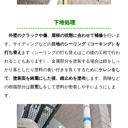
外壁のクラックや傷、屋根の状態に合わせて補修
を行いま
す。サイディングなどの
目地のシーリング（コーキング）を
打ち替え
ます（シーリングの打ち替えはこの後の工程で行わ
れることもあります）。金属部分を塗装する場合は錆をしっ
かり落としたり塗料の食い付きを良くするために
ケレンをし
て、塗装面を綺麗にした後、錆止めを塗布
します。雨樋など
の樹脂部分は
目荒し
をして塗料が密着しやすいようにしま
す。