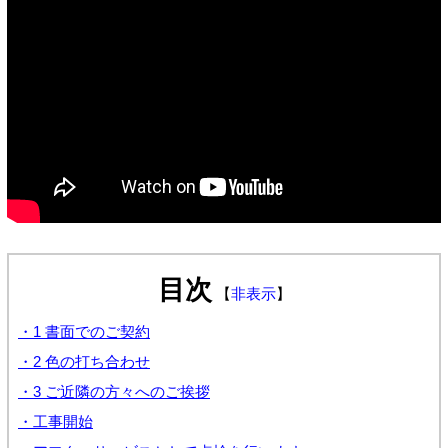
目次
【
非表示
】
・1 書面でのご契約
・2 色の打ち合わせ
・3 ご近隣の方々へのご挨拶
・工事開始