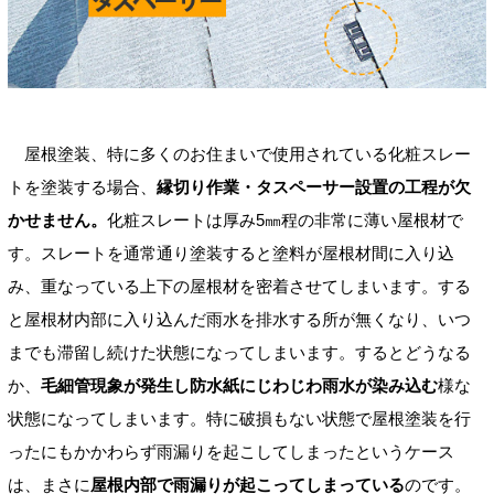
屋根塗装、特に多くのお住まいで使用されている化粧スレー
トを塗装する場合、
縁切り作業・タスペーサー設置の工程が欠
かせません。
化粧スレートは厚み5㎜程の非常に薄い屋根材で
す。スレートを通常通り塗装すると塗料が屋根材間に入り込
み、重なっている上下の屋根材を密着させてしまいます。する
と屋根材内部に入り込んだ雨水を排水する所が無くなり、いつ
までも滞留し続けた状態になってしまいます。するとどうなる
か、
毛細管現象が発生し防水紙にじわじわ雨水が染み込む
様な
状態になってしまいます。特に破損もない状態で屋根塗装を行
ったにもかかわらず雨漏りを起こしてしまったというケース
は、まさに
屋根内部で雨漏りが起こってしまっている
のです。