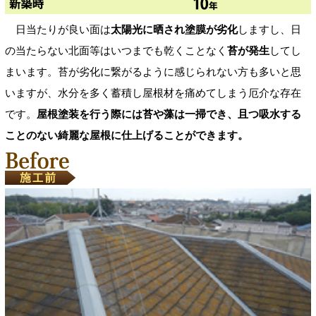
日当たりが良い面は
太陽光に晒され塗膜が劣化
しますし、日
の当たらない北面等はいつまでも乾くことなく
苔が発生
してし
まいます。苔が劣化に繋がるように感じられない方も多いと思
いますが、水分を多く蓄積し屋根材を痛めてしまう厄介な存在
です。
屋根塗装を行う際には苔や藻は一掃でき、且つ吸水する
ことのない綺麗な屋根に仕上げることができます。