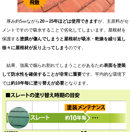
厚み約5㎜ながら
20～25年ほどは使用できます
が、主原料がセ
メントですので吸水することで劣化してしまいます。屋根材を
保護する
塗膜が傷んでしまうと屋根材が吸水・乾燥を繰り返し
徐々に屋根材が反り上ってしまう
のです。
結果、強風で煽られ割れてしまうことがあるため
表面を塗装
して防水性を確保することが非常に重要
です。平均的な環境下
では
約10年毎に塗り替えが必要
となります。