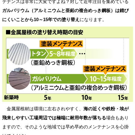
テナンスは非常に大変ですよね？対して近年注目を集めている
ガルバリウム（アルミニウムと亜鉛の複合めっき鋼板）は錆び
にくいことから10～15年での塗り替え
になります。
金属屋根材は環境に左右されやすく、
海の近くや鉄粉・埃が
飛来しやすい工場周辺では極端に耐用年数が落ちる
場合もあり
ますので、そのような地域では早め早めのメンテナンスを心掛