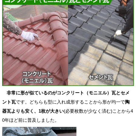
非常に形が似ているのがコンクリート（モニエル）瓦とセメ
ント瓦
です。どちらも型に入れ成形することから形が均一で
陶
器瓦よりも安く、1枚が大きい
(必要枚数が少なく済む)ことから4
0年ほど前に普及しました。