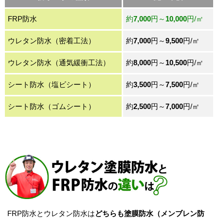
FRP防水
約
7,000
円～
10,000
円/㎡
ウレタン防水（密着工法）
約
7,000
円～
9,500
円/㎡
ウレタン防水（通気緩衝工法）
約
8,000
円～
10,500
円/㎡
シート防水（塩ビシート）
約
3,500
円～
7,500
円/㎡
シート防水（ゴムシート）
約
2,500
円～
7,000
円/㎡
FRP防水とウレタン防水は
どちらも塗膜防水（メンブレン防