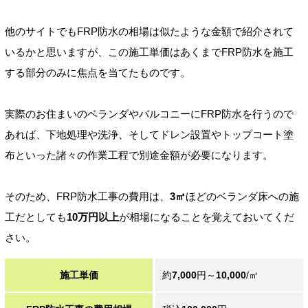
他のサイトでもFRP防水の相場は似たような金額で紹介されて
いるかと思いますが、この施工単価はあくまでFRP防水を施工
する部分のみに焦点を当てたものです。
実際のお住まいのベランダやバルコニーにFRP防水を行うので
あれば、下地処理や洗浄、そしてドレン設置やトップコート塗
布といった諸々の作業工程で別途金額が必要になります。
そのため、FRP防水工事の費用は、
3㎡
ほどのベランダ床への施
工だとしても
10万円以上
が相場になることを覚えておいてくだ
さい。
施工単価
約
7,000
円～
10,000
/㎡