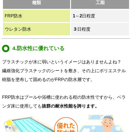
種類
工期
FRP防水
1
～
2
日程度
ウレタン防水
３
日程度
4.防水性に優れている
プラスチックが水に弱いというイメージはありませんよね？
繊維強化プラスチックのシートを敷き、その上にポリエステル
樹脂を塗布して固めるのがFRPの防水層です。
FRP防水はプールや浴槽に使われる程の防水性ですから、ベラ
ンダ床に使用しても
抜群の耐水性能を誇ります。