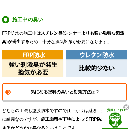
施工中の臭い
FRP防水の施工中は
スチレン臭(シンナーよりも強い独特な刺激
臭)が発生する
ため、十分な換気対策が必要になります。
気になる塗料の臭いと対策方法は？
どちらの工法も塗膜防水ですので仕上がりは継ぎ目がなく非常
質問してね！
に綺麗なのですが、
施工面積や下地によってFRP防水を採用で
きるかどうかは異なる
ということです。