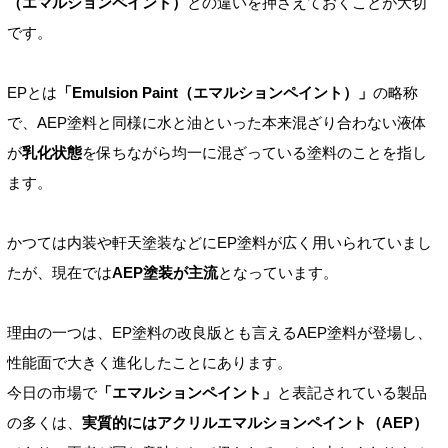
（エマルションペイント）
との違いを押さえておくことが大切
です。
EPとは
「Emulsion Paint（エマルションペイント）」
の略称
で、AEP塗料と同様に水と油といった本来混ざり合わない液体
が
乳化状態
を保ちながら均一に混ざっている塗料のことを指し
ます。
かつては内装や軒天塗装などにEP塗料が広く用いられていまし
たが、現在では
AEP塗装が主流
となっています。
理由の一つは、EP塗料の改良版とも言えるAEP塗料が登場し、
性能面で大きく進化したことにあります。
今日の市場で
「エマルションペイント」
と表記されている製品
の多くは、
実質的にはアクリルエマルションペイント（AEP）