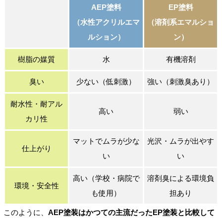
AEP塗料
EP塗料
（水性アクリルエマ
（溶剤系エマルショ
ルション）
ン）
樹脂の媒質
水
有機溶剤
臭い
少ない（低刺激）
強い（刺激臭あり）
耐水性・耐アル
高い
弱い
カリ性
マットでムラが少な
光沢・ムラが出やす
仕上がり
い
い
高い（学校・病院で
溶剤臭による環境負
環境・安全性
も使用）
担あり
このように、
AEP塗装はかつての主流だったEP塗装と比較して