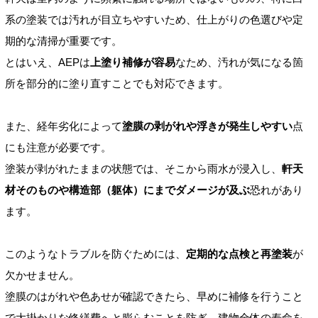
系の塗装では汚れが目立ちやすいため、仕上がりの色選びや定
期的な清掃が重要です。
とはいえ、AEPは
上塗り補修が容易
なため、汚れが気になる箇
所を部分的に塗り直すことでも対応できます。
また、経年劣化によって
塗膜の剥がれや浮きが発生しやすい
点
にも注意が必要です。
塗装が剥がれたままの状態では、そこから雨水が浸入し、
軒天
材そのものや構造部（躯体）にまでダメージが及ぶ
恐れがあり
ます。
このようなトラブルを防ぐためには、
定期的な点検と再塗装
が
欠かせません。
塗膜のはがれや色あせが確認できたら、早めに補修を行うこと
で大掛かりな修繕費へと膨らむことを防ぎ、建物全体の寿命を