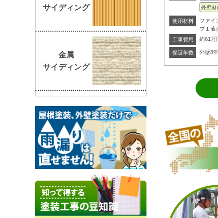
サイディング
外壁材
ファイ
使用材料
プ１液
約61
工事費用
外壁8
保証年数
金属
サイディング