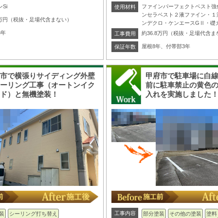
Si
ファインパーフェクトベスト強
使用材料
ンセラベスト２液ファイン・１
.7万円（税抜・足場代含まない）
ンデクロ・ケンエースGⅡ・礎
3年
約36.8万円（税抜・足場代含ま
工事費用
屋根8年、付帯部3年
保証年数
梨市で横張りサイディング外壁
甲府市で駐車場に白
シーリング工事（オートンイク
前に駐車禁止の黄色
ード）と無機塗装！
入れを実施しました
工事内容
装
シーリング打ち替え
部分塗装
その他の塗装
塗料