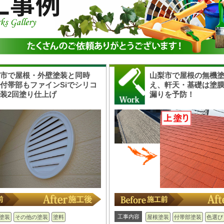
梨市で屋根・外壁塗装と同時
山梨市で屋根の無機
付帯部もファインSiでシリコ
え、軒天・基礎は塗
装2回塗り仕上げ
漏りを予防！
工事内容
塗装
その他の塗装
塗料
屋根塗装
付帯部塗装
色選び