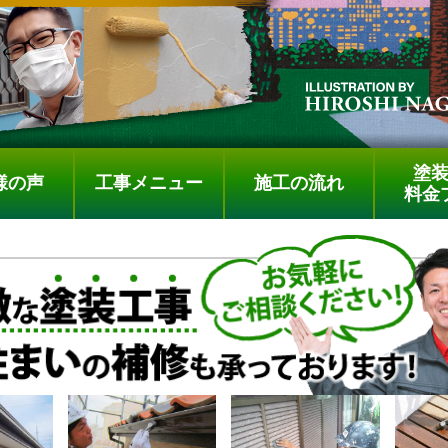
塗
様の声
工事メニュー
施工の流れ
料金