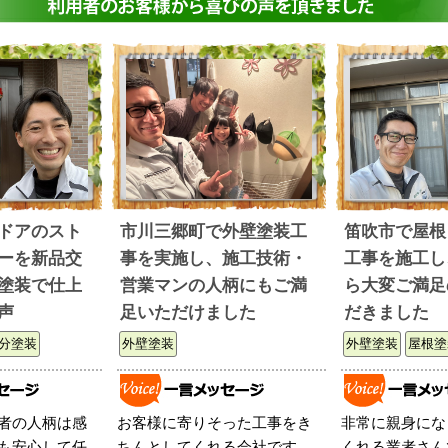
ドアのスト
市川三郷町で外壁塗装工
笛吹市で屋根
ーを新品交
事を実施し、施工技術・
工事を施工し
塗装で仕上
営業マンの人柄にもご満
ら大変ご満足
声
足いただけました
だきました
分塗装
外壁塗装
外壁塗装
屋根塗
者の人柄は感
お客様に寄りそった工事をき
非常に親身にな
も安心して任
ちんとしてくれる会社です。
くれる業者さん