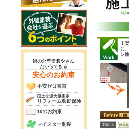
山
に、
ン塗
街の外壁塗装やさん
だからできる
安心のお約束
不安ゼロ宣言
国土交通大臣指定
リフォーム瑕疵保険
10のお約束
マイスター制度
工事内容
付帯部