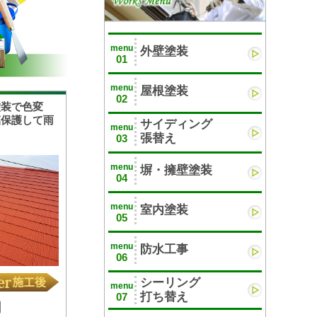
menu
外壁塗装
01
menu
屋根塗装
02
塗装で色変
膜保護して雨
サイディング
menu
張替え
03
menu
塀・擁壁塗装
04
menu
室内塗装
05
menu
防水工事
06
シーリング
menu
打ち替え
07