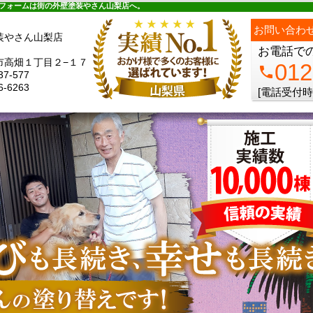
ュー
施工の流れ
会社概要
料金プラン
無料点検
フォームは街の外壁塗装やさん山梨店へ。
お問い合わ
装やさん山梨店
お電話で
市高畑１丁目２−１７
012
phone
37-577
6-6263
[電話受付時