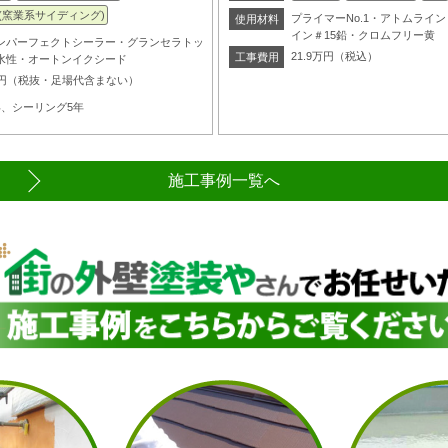
(窯業系サイディング)
プライマーNo.1・アトムライン
使用材料
イン＃15鉛・クロムフリー黄
ンパーフェクトシーラー・グランセラトッ
21.9万円（税込）
工事費用
水性・オートンイクシード
万円（税抜・足場代含まない）
年、シーリング5年
施工事例一覧へ