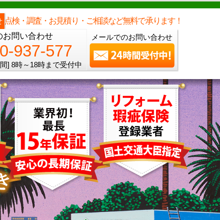
メールでのご相談
電話でのご相談
[8時～18時まで受付中]
0120-937-577
phone
点検・調査・お見積り・ご相談など無料で承ります！
せ
のお問い合わせ
メールでのお問い合わせ
0-937-577
間]
8時～18時まで受付中