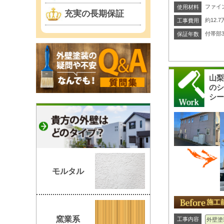
ファイン
使用材料
充実の長期保証
約12
工事費用
付帯部
保証年数
山
の
シ
モルタル
窯業系
工事内容
外壁塗