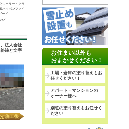
化シーラー・グラ
液ハイポンファイ
ガード
ない）
線、法人会社
の斜線と文字
お住まい以外も
！
おまかせください！
工場・倉庫の塗り替えもお
任せください！
アパート・マンションの
オーナー様へ
別荘の塗り替えもお任せく
ださい