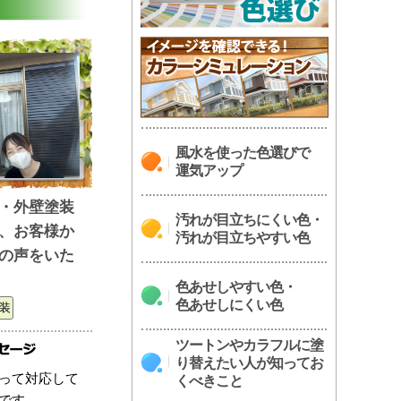
風水を使った色選びで
運気アップ
・外壁塗装
汚れが目立ちにくい色・
、お客様か
汚れが目立ちやすい色
の声をいた
色あせしやすい色・
色あせしにくい色
装
ツートンやカラフルに塗
り替えたい人が知ってお
って対応して
くべきこと
です。