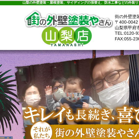
ホーム
施工事例
お客様の声
工事メニ
山梨の外壁塗装・屋根塗装、サイディングの張替え、防水工事などの外装リ
街の外壁塗
〒400-0042
山梨県甲府
TEL:0120-9
FAX:055-23