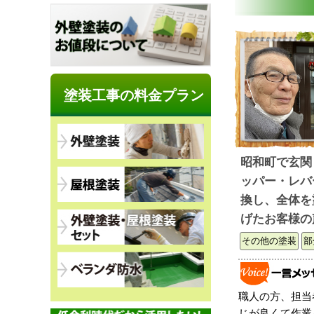
塗装工事の料金プラン
昭和町で玄関
ッパー・レバ
換し、全体を
げたお客様の
その他の塗装
部
職人の方、担当
じが良くて作業