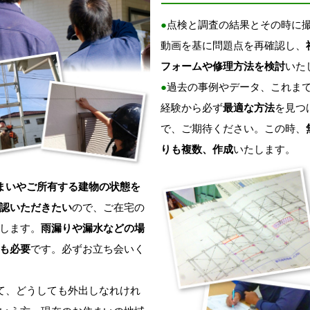
●
点検と調査の結果とその時に
動画を基に問題点を再確認し、
フォームや修理方法を検討
いた
●
過去の事例やデータ、これま
経験から必ず
最適な方法
を見つ
で、ご期待ください。この時、
りも複数、作成
いたします。
まいやご所有する建物の状態を
認いただきたい
ので、ご在宅の
します。
雨漏りや漏水などの場
も必要
です。必ずお立ち会いく
て、どうしても外出しなれけれ