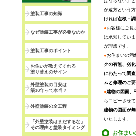
ばならない」と
が遠方という方
塗装工事の知識
ければ点検・調
●
お客様にご負
なぜ塗装工事が必要なのか
は承知していま
が理想です。
塗装工事のポイント
●
お住まいの
汚
クの有無、劣化
お住いが教えてくれる
塗り替えのサイン
にわたって調査
ムと修理のご要
外壁塗装の目安は
築10年って本当？
●
建物の図面、
らコピーさせて
外壁塗装の全工程
建物の図面が無
いたします。
「外壁塗装はまだするな」
その理由と塗装タイミング
お住まい