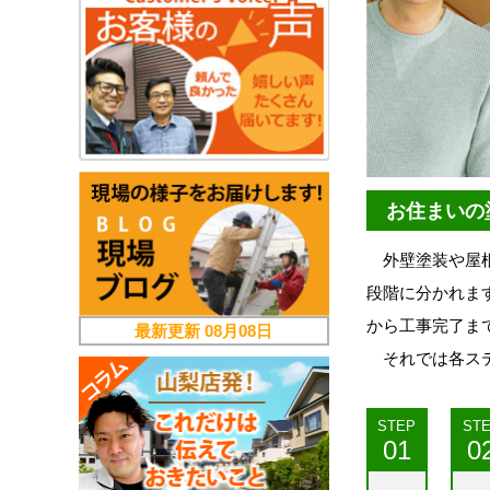
お住まいの
外壁塗装や屋根
段階に分かれます
から工事完了ま
最新更新
08月08日
それでは各ステ
STEP
ST
01
0