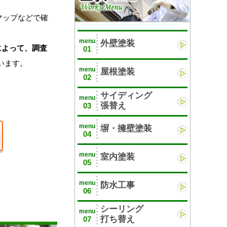
eマップなどで確
menu
外壁塗装
によって、調査
01
います。
menu
屋根塗装
02
サイディング
menu
張替え
03
menu
塀・擁壁塗装
04
menu
室内塗装
05
menu
防水工事
06
シーリング
menu
打ち替え
07