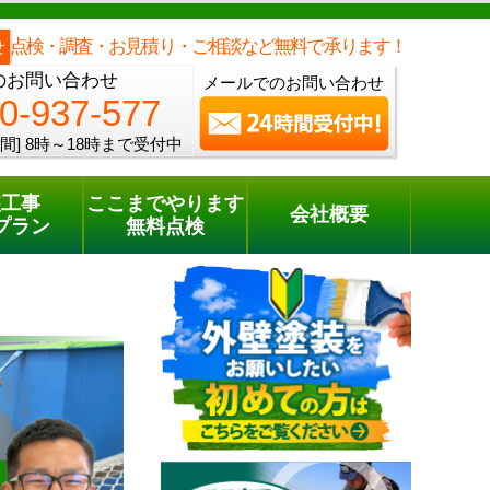
メールでのご相談
電話でのご相談
[8時～18時まで受付中]
0120-937-577
phone
点検・調査・お見積り・ご相談など無料で承ります！
せ
のお問い合わせ
メールでのお問い合わせ
0-937-577
間]
8時～18時まで受付中
装工事
ここまでやります
会社概要
プラン
無料点検