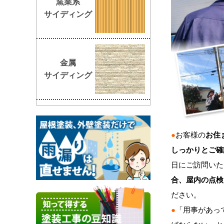
窯業系
サイディング
金属
サイディング
●
お客様の
お住
しっかりとご確
日にご訪問いた
合、屋内の点検
ださい。
●
「用事があっ