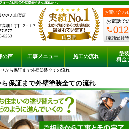
ュー
施工の流れ
会社概要
料金プラン
無料点検
フォームは街の外壁塗装やさん山梨店へ。
お問い合わ
装やさん山梨店
お電話で
市高畑１丁目２−１７
012
phone
37-577
6-6263
[電話受付時
塗
様の声
工事メニュー
施工の流れ
料金
合せから保証まで外壁塗装全ての流れ
から保証まで外壁塗装全ての流れ