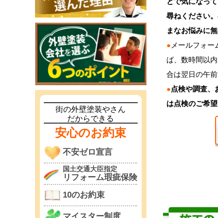
とで気になって
尋ねください。
まなお悩みに無
●
メールフォー
ば、数時間以内
合は翌日の午前
●
点検や調査、
は点検のご希望
街の外壁塗装やさん
だからできる
安心のお約束
不安ゼロ宣言
国土交通大臣指定
リフォーム瑕疵保険
10のお約束
マイスター制度