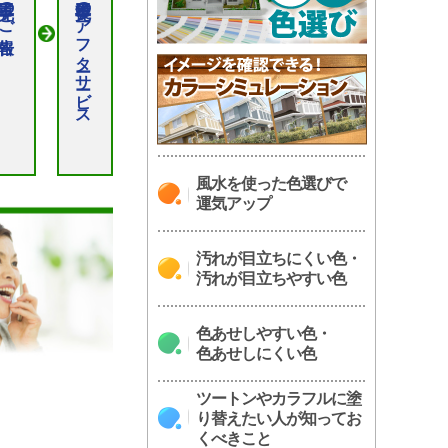
工事完了のご報告
工事完了後のアフターサービス
風水を使った色選びで
運気アップ
汚れが目立ちにくい色・
汚れが目立ちやすい色
色あせしやすい色・
色あせしにくい色
ツートンやカラフルに塗
り替えたい人が知ってお
くべきこと