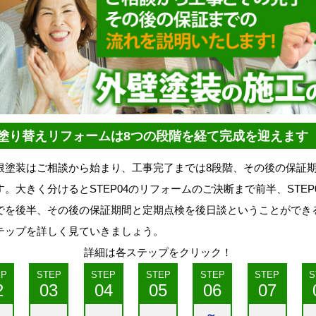
塗り替えリフォームは8つの段階を経て完成を迎えます
塗装はご相談から始まり、工事完了までは8段階、その後の保証期
。大きく分けるとSTEP04のリフォームのご決断まで前半、STEP0
でを後半、その後の保証期間と定期点検を後日談ということができ
ップを詳しく見ていきましょう。
詳細は各ステップをクリック！
EP
STEP
STEP
STEP
STEP
STEP
S
2
03
04
05
06
07
工事開始～完成