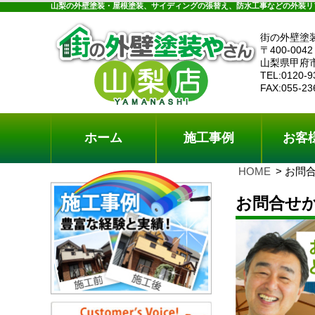
ホーム
施工事例
お客様の声
工事メニ
山梨の外壁塗装・屋根塗装、サイディングの張替え、防水工事などの外装リ
街の外壁塗
〒400-0042
山梨県甲府
TEL:0120-9
FAX:055-23
ホーム
施工事例
お客
HOME
お問
お問合せ