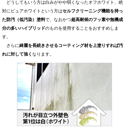
どうしてもいう方は白みがやや弱くなったオフホワイト、絶
対にピュアホワイトという方は
セルフクリーニング機能を持っ
た防汚（低汚染）塗料
で、なおかつ
超高耐候のフッ素や無機成
分の多いハイブリッド
のものを使用することをおすすめしま
す。
さらに
綺麗を長続きさせるコーティング材を上塗りすれば汚
れに対して強く
なります。