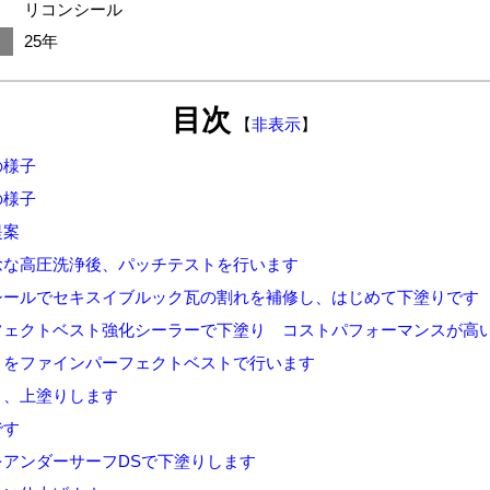
リコンシール
25年
目次
【
非表示
】
の様子
の様子
提案
念な高圧洗浄後、パッチテストを行います
シールでセキスイブルック瓦の割れを補修し、はじめて下塗りです
フェクトベスト強化シーラーで下塗り コストパフォーマンスが高
りをファインパーフェクトベストで行います
り、上塗りします
です
をアンダーサーフDSで下塗りします