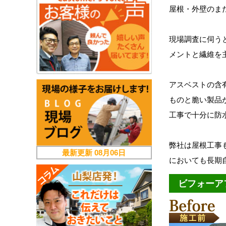
屋根・外壁のま
現場調査に伺う
メントと繊維を
アスベストの含
ものと脆い製品
工事で十分に防
弊社は屋根工事
最新更新
08月06日
においても長期
ビフォーア