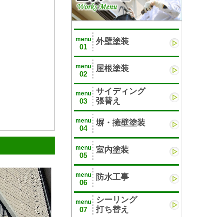
menu
外壁塗装
01
menu
屋根塗装
02
サイディング
menu
張替え
03
menu
塀・擁壁塗装
04
menu
室内塗装
05
menu
防水工事
06
シーリング
menu
打ち替え
07