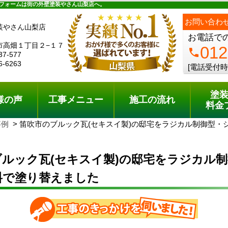
ュー
施工の流れ
会社概要
料金プラン
無料点検
フォームは街の外壁塗装やさん山梨店へ。
お問い合わ
装やさん山梨店
お電話で
市高畑１丁目２−１７
012
phone
37-577
6-6263
[電話受付時
塗
様の声
工事メニュー
施工の流れ
料金
事例
笛吹市のブルック瓦(セキスイ製)の邸宅をラジカル制御型・
ルック瓦(セキスイ製)の邸宅をラジカル
料で塗り替えました