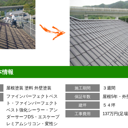
本情報
屋根塗装
塗料
外壁塗装
３週間
施工期間
ファインパーフェクトベス
屋根5年・外
保証年数
ト・ファインパーフェクト
５４坪
建坪
ベスト強化シーラー・アン
137万円(足
工事費用
ダーサーフDS・エスケープ
レミアムシリコン・変性シ