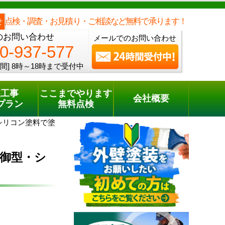
メールでのご相談
電話でのご相談
[8時～18時まで受付中]
0120-937-577
phone
点検・調査・お見積り・ご相談など無料で承ります！
せ
のお問い合わせ
メールでのお問い合わせ
0-937-577
間]
8時～18時まで受付中
装工事
ここまでやります
会社概要
プラン
無料点検
シリコン塗料で塗
制御型・シ