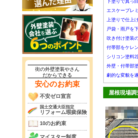
下塗りで真っ
エスケープレ
上塗りで仕上
戸袋・雨戸を
吹き付け塗装
付帯部をケレ
シリコン塗料2
外壁・付帯部
街の外壁塗装やさん
だからできる
劇的な変貌を
安心のお約束
屋根現場調
不安ゼロ宣言
国土交通大臣指定
リフォーム瑕疵保険
10のお約束
マイスター制度