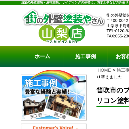
ホーム
施工事例
お客様の声
工事メニ
山梨の外壁塗装・屋根塗装、サイディングの張替え、防水工事などの外装リ
街の外壁塗
〒400-0042
山梨県甲府
TEL:0120-9
FAX:055-23
ホーム
施工事例
お客
HOME
施工
り替えました
笛吹市のブ
リコン塗