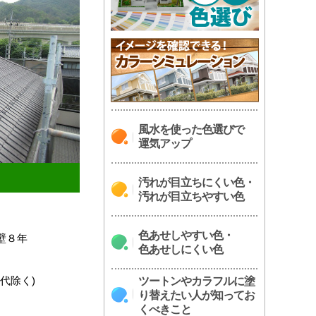
風水を使った色選びで
運気アップ
汚れが目立ちにくい色・
汚れが目立ちやすい色
色あせしやすい色・
壁８年
色あせしにくい色
場代除く)
ツートンやカラフルに塗
り替えたい人が知ってお
くべきこと