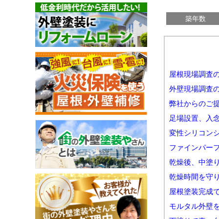
築年数
屋根現場調査
外壁現場調査
弊社からのご
足場設置、入
変性シリコン
ファインパー
乾燥後、中塗
乾燥時間を守
屋根塗装完成
モルタル外壁