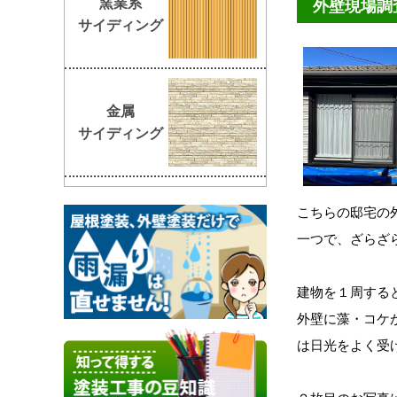
窯業系
外壁現場調
サイディング
金属
サイディング
こちらの邸宅の
一つで、ざらざ
建物を１周する
外壁に藻・コケ
は日光をよく受