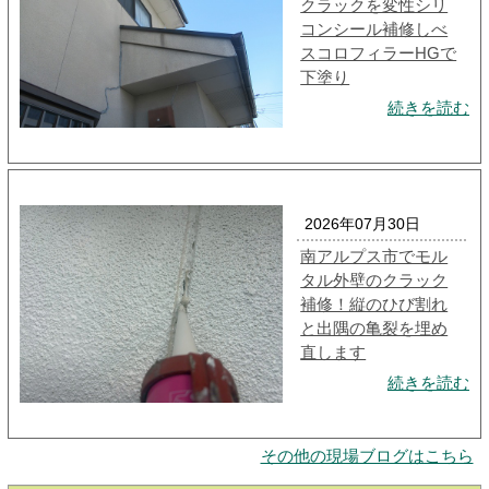
クラックを変性シリ
コンシール補修しべ
スコロフィラーHGで
下塗り
続きを読む
2026年07月30日
南アルプス市でモル
タル外壁のクラック
補修！縦のひび割れ
と出隅の亀裂を埋め
直します
続きを読む
その他の現場ブログはこちら