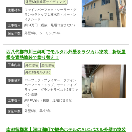
外壁材(窯業系サイディング)
ファインパーフェクトシーラー・グ
使用材料
ランセラトップ１液水性・オートン
イクシード
約61万円（税抜・足場代含まない）
工事費用
外壁8年、シーリング5年
保証年数
西八代郡市川三郷町でモルタル外壁をラジカル塗装、折板屋
根を遮熱塗装で塗り替え！
工事内容
外壁塗装
屋根塗装
外壁材(モルタル)
パーフェクトプライマー、ファイン
使用材料
パーフェクトトップ、サーモアイプ
ライマー、グランセラベスト2液ファ
イン遮熱
約110万円（税抜、足場代含まな
工事費用
い）
外壁5年、屋根5年
保証年数
南都留郡富士河口湖町で観光ホテルのALCパネル外壁の塗装