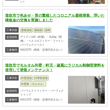
い）
笛吹市で色あせ・苔の繁殖したコロニアル屋根塗装、浮いた
棟板金の交換を実施しました
工事内容
屋根塗装
屋根材
塗料
アイアン105（軒樋）・丸60φ（竪
使用材料
樋）・ベスコロフィラー・ファイン
パーフェクトベスト
約62万円（税抜・足場代含まない）
工事費用
笛吹市でモルタル外壁・軒天・破風にラジカル制御型塗料を
使用して塗装メンテナンス！
工事内容
外壁塗装
付帯部塗装
外壁材（モルタル）
パーフェクトフィラー・パーフェク
使用材料
トトップ
約51万円（税抜・足場代含まない）
工事費用