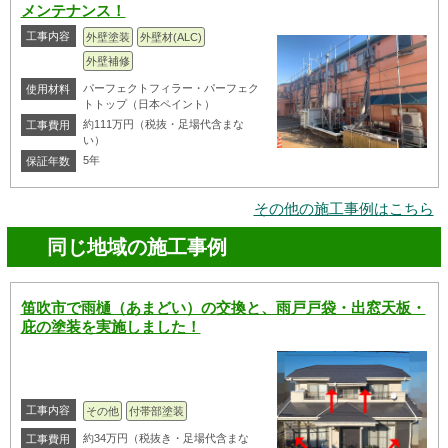
メンテナンス！
工事内容
外壁塗装
外壁材(ALC)
外壁補修
パーフェクトフィラー・パーフェク
使用材料
トトップ（日本ペイント）
約111万円（税抜・足場代含まな
工事費用
い）
5年
保証年数
その他の施工事例はこちら
同じ地域の施工事例
笛吹市で雨樋（あまどい）の交換と、雨戸戸袋・出窓天板・
庇の塗装を実施しました！
工事内容
その他
付帯部塗装
約34万円（税抜き・足場代含まな
工事費用