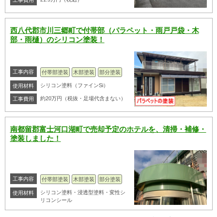
工事費用
西八代郡市川三郷町で付帯部（パラペット・雨戸戸袋・木
部・雨樋）のシリコン塗装！
工事内容
付帯部塗装
木部塗装
部分塗装
シリコン塗料（ファインSi）
使用材料
約20万円（税抜・足場代含まない）
工事費用
南都留郡富士河口湖町で売却予定のホテルを、清掃・補修・
塗装しました！
工事内容
付帯部塗装
木部塗装
部分塗装
シリコン塗料・浸透型塗料・変性シ
使用材料
リコンシール