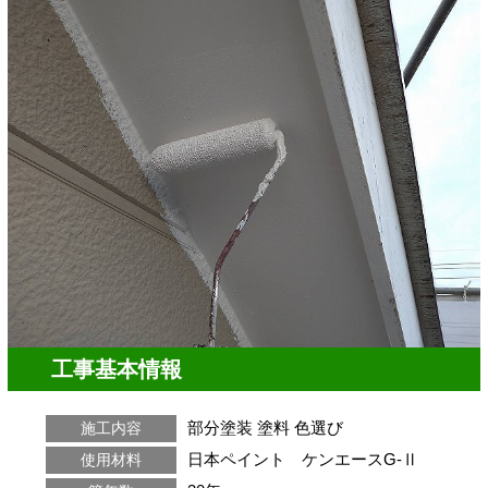
工事基本情報
部分塗装
塗料
色選び
施工内容
日本ペイント ケンエースG-Ⅱ
使用材料