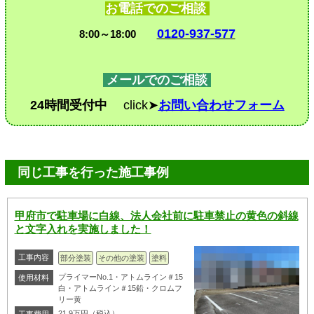
お電話でのご相談
0120-937-577
8:00～18:00
メールでのご相談
24時間受付中
click➤
お問い合わせフォーム
同じ工事を行った施工事例
甲府市で駐車場に白線、法人会社前に駐車禁止の黄色の斜線
と文字入れを実施しました！
工事内容
部分塗装
その他の塗装
塗料
プライマーNo.1・アトムライン＃15
使用材料
白・アトムライン＃15鉛・クロムフ
リー黄
21.9万円（税込）