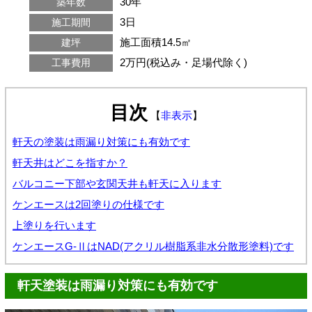
30年
築年数
3日
施工期間
施工面積14.5㎡
建坪
2万円(税込み・足場代除く)
工事費用
目次
【
非表示
】
軒天の塗装は雨漏り対策にも有効です
軒天井はどこを指すか？
バルコニー下部や玄関天井も軒天に入ります
ケンエースは2回塗りの仕様です
上塗りを行います
ケンエースG-ⅡはNAD(アクリル樹脂系非水分散形塗料)です
軒天塗装は雨漏り対策にも有効です