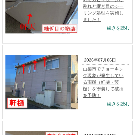
割れと継ぎ目のシー
リング処理を実施し
ました！
続きを読む
2026年07月06日
山梨市でチョーキン
グ現象が発生してい
る雨樋（軒樋・竪
樋）を塗装して破損
を予防！
続きを読む