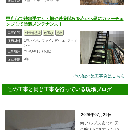
保証年数
甲府市で鉄部手すり・柵や鉄骨階段を赤から黒にカラーチェ
ンジして塗装メンテナンス！
工事内容
付帯部塗装
色選び
塗料
1液ハイポンファインデクロ、ファイ
使用材料
ンSi
¥128,440円（税抜）
工事費用
3年
保証年数
その他の施工事例はこちら
この工事と同じ工事を行っている現場ブログ
2026年07月29日
南アルプス市で軒天
の防カビ塗装・ひび