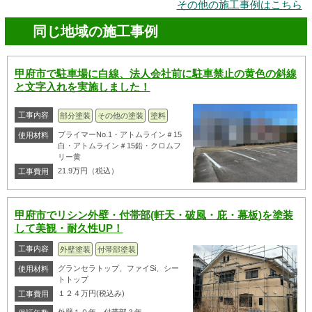
その他の施工事例はこちら
同じ地域の施工事例
甲府市で駐車場に白線、法人会社前に駐車禁止の黄色の斜線
と文字入れを実施しました！
工事内容
部分塗装
その他の塗装
塗料
プライマーNo.1・アトムライン＃15
使用材料
白・アトムライン＃15鉛・クロムフ
リー黄
21.9万円（税込）
工事費用
甲府市でリシン外壁・付帯部(軒天・破風・庇・幕板)を塗装
して美観・耐久性UP！
工事内容
外壁塗装
付帯部塗装
グランセラトップ、ファイSi、シー
使用材料
トトップ
１２４万円(税込み)
工事費用
外壁１０年、付帯部３年