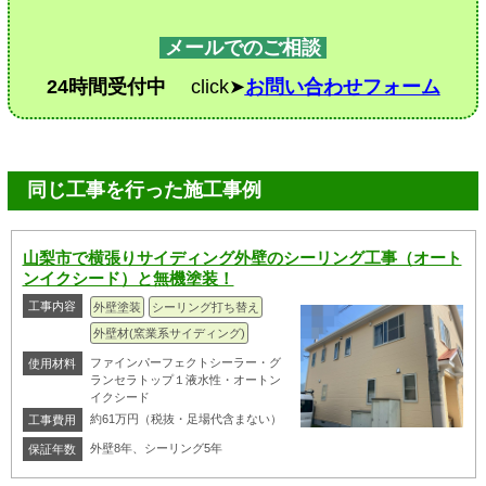
メールでのご相談
24時間受付中
click➤
お問い合わせフォーム
同じ工事を行った施工事例
山梨市で横張りサイディング外壁のシーリング工事（オート
ンイクシード）と無機塗装！
工事内容
外壁塗装
シーリング打ち替え
外壁材(窯業系サイディング)
ファインパーフェクトシーラー・グ
使用材料
ランセラトップ１液水性・オートン
イクシード
約61万円（税抜・足場代含まない）
工事費用
外壁8年、シーリング5年
保証年数