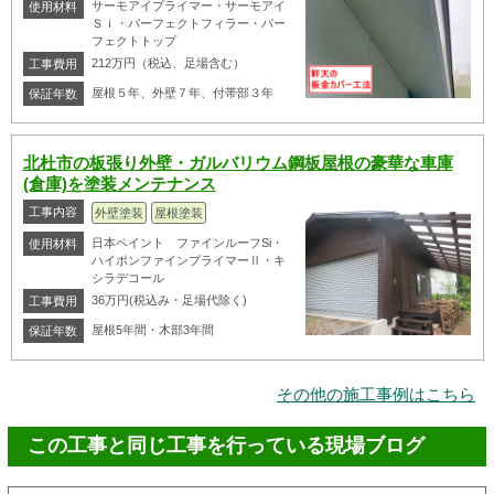
サーモアイプライマー・サーモアイ
使用材料
Ｓｉ・パーフェクトフィラー・パー
フェクトトップ
212万円（税込、足場含む）
工事費用
屋根５年、外壁７年、付帯部３年
保証年数
北杜市の板張り外壁・ガルバリウム鋼板屋根の豪華な車庫
(倉庫)を塗装メンテナンス
工事内容
外壁塗装
屋根塗装
日本ペイント ファインルーフSi・
使用材料
ハイポンファインプライマーⅡ・キ
シラデコール
36万円(税込み・足場代除く)
工事費用
屋根5年間・木部3年間
保証年数
その他の施工事例はこちら
この工事と同じ工事を行っている現場ブログ