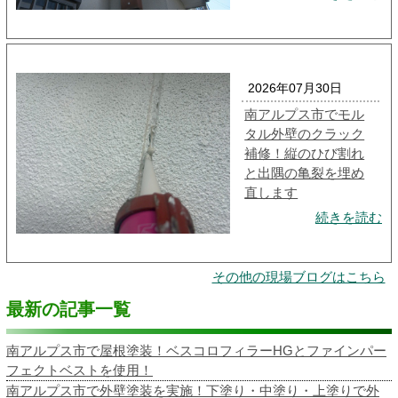
2026年07月30日
南アルプス市でモル
タル外壁のクラック
補修！縦のひび割れ
と出隅の亀裂を埋め
直します
続きを読む
その他の現場ブログはこちら
最新の記事一覧
南アルプス市で屋根塗装！ベスコロフィラーHGとファインパー
フェクトベストを使用！
南アルプス市で外壁塗装を実施！下塗り・中塗り・上塗りで外