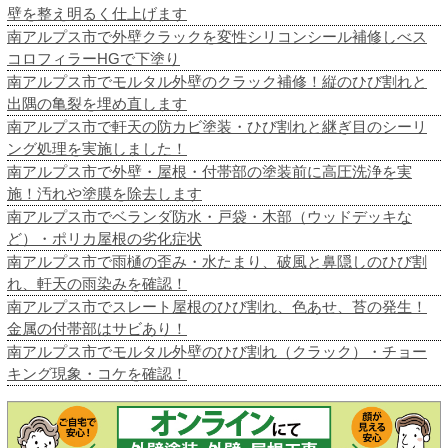
壁を整え明るく仕上げます
南アルプス市で外壁クラックを変性シリコンシール補修しべス
コロフィラーHGで下塗り
南アルプス市でモルタル外壁のクラック補修！縦のひび割れと
出隅の亀裂を埋め直します
南アルプス市で軒天の防カビ塗装・ひび割れと継ぎ目のシーリ
ング処理を実施しました！
南アルプス市で外壁・屋根・付帯部の塗装前に高圧洗浄を実
施！汚れや塗膜を除去します
南アルプス市でベランダ防水・戸袋・木部（ウッドデッキな
ど）・ポリカ屋根の劣化症状
南アルプス市で雨樋の歪み・水たまり、破風と鼻隠しのひび割
れ、軒天の雨染みを確認！
南アルプス市でスレート屋根のひび割れ、色あせ、苔の発生！
金属の付帯部はサビあり！
南アルプス市でモルタル外壁のひび割れ（クラック）・チョー
キング現象・コケを確認！