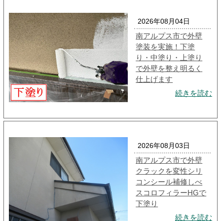
2026年08月04日
南アルプス市で外壁
塗装を実施！下塗
り・中塗り・上塗り
で外壁を整え明るく
仕上げます
続きを読む
2026年08月03日
南アルプス市で外壁
クラックを変性シリ
コンシール補修しべ
スコロフィラーHGで
下塗り
続きを読む