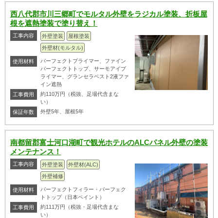
西八代郡市川三郷町でモルタル外壁をラジカル塗装、折板屋
根を遮熱塗装で塗り替え！
工事内容
外壁塗装
屋根塗装
外壁材(モルタル)
パーフェクトプライマー、ファイン
使用材料
パーフェクトトップ、サーモアイプ
ライマー、グランセラベスト2液ファ
イン遮熱
約110万円（税抜、足場代含まな
工事費用
い）
外壁5年、屋根5年
保証年数
南都留郡富士河口湖町で観光ホテルのALCパネル外壁の塗装
メンテナンス！
工事内容
外壁塗装
外壁材(ALC)
外壁補修
パーフェクトフィラー・パーフェク
使用材料
トトップ（日本ペイント）
約111万円（税抜・足場代含まな
工事費用
い）