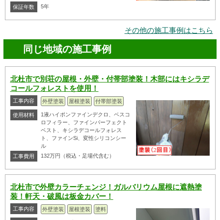
5年
保証年数
その他の施工事例はこちら
同じ地域の施工事例
北杜市で別荘の屋根・外壁・付帯部塗装！木部にはキシラデ
コールフォレストを使用！
工事内容
外壁塗装
屋根塗装
付帯部塗装
1液ハイポンファインデクロ、ベスコ
使用材料
ロフィラー、ファインパーフェクト
ベスト、キシラデコールフォレス
ト、ファインSi、変性シリコンシー
ル
132万円（税込・足場代含む）
工事費用
北杜市で外壁カラーチェンジ！ガルバリウム屋根に遮熱塗
装！軒天・破風は板金カバー！
工事内容
外壁塗装
屋根塗装
塗料