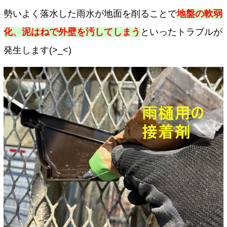
勢いよく落水した雨水が地面を削ることで
地盤の軟弱
化、泥はねで外壁を汚してしまう
といったトラブルが
発生します(>_<)