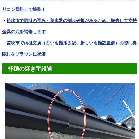
リコン塗料）で塗装！
・
笛吹市で雨樋の歪み・集水器の割れ破損があるため、撤去して支持
金具の穴を補修します
・
笛吹市で雨樋交換（古い雨樋撤去後、新しい雨樋設置前）の際に鼻
隠しをブラウンに塗装
軒樋の継ぎ手設置