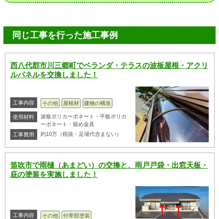
同じ工事を行った施工事例
西八代郡市川三郷町でベランダ・テラスの波板屋根・アクリ
ルパネルを交換しました！
工事内容
その他
屋根材
建物の構造
波板ポリカーボネート・平板ポリカ
使用材料
ーボネート・留め金具
約10万（税抜・足場代含まない）
工事費用
笛吹市で雨樋（あまどい）の交換と、雨戸戸袋・出窓天板・
庇の塗装を実施しました！
工事内容
その他
付帯部塗装