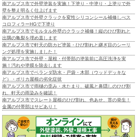
南アルプス市で外壁塗装を実施！下塗り・中塗り・上塗りで外
壁を整え明るく仕上げます
南アルプス市で外壁クラックを変性シリコンシール補修しべス
コロフィラーHGで下塗り
南アルプス市でモルタル外壁のクラック補修！縦のひび割れと
出隅の亀裂を埋め直します
南アルプス市で軒天の防カビ塗装・ひび割れと継ぎ目のシーリ
ング処理を実施しました！
南アルプス市で外壁・屋根・付帯部の塗装前に高圧洗浄を実
施！汚れや塗膜を除去します
南アルプス市でベランダ防水・戸袋・木部（ウッドデッキな
ど）・ポリカ屋根の劣化症状
南アルプス市で雨樋の歪み・水たまり、破風と鼻隠しのひび割
れ、軒天の雨染みを確認！
南アルプス市でスレート屋根のひび割れ、色あせ、苔の発生！
金属の付帯部はサビあり！