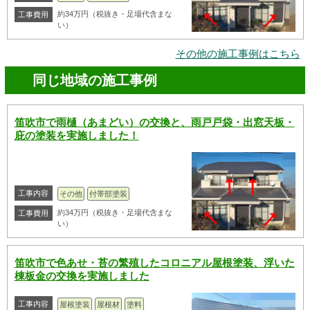
約34万円（税抜き・足場代含まな
工事費用
い）
その他の施工事例はこちら
同じ地域の施工事例
笛吹市で雨樋（あまどい）の交換と、雨戸戸袋・出窓天板・
庇の塗装を実施しました！
工事内容
その他
付帯部塗装
約34万円（税抜き・足場代含まな
工事費用
い）
笛吹市で色あせ・苔の繁殖したコロニアル屋根塗装、浮いた
棟板金の交換を実施しました
工事内容
屋根塗装
屋根材
塗料