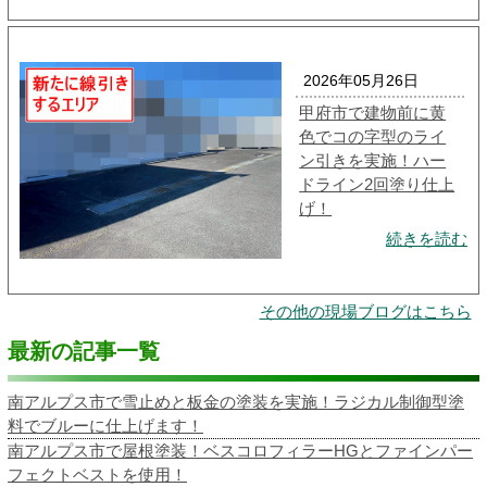
2026年05月26日
甲府市で建物前に黄
色でコの字型のライ
ン引きを実施！ハー
ドライン2回塗り仕上
げ！
続きを読む
その他の現場ブログはこちら
最新の記事一覧
南アルプス市で雪止めと板金の塗装を実施！ラジカル制御型塗
料でブルーに仕上げます！
南アルプス市で屋根塗装！ベスコロフィラーHGとファインパー
フェクトベストを使用！