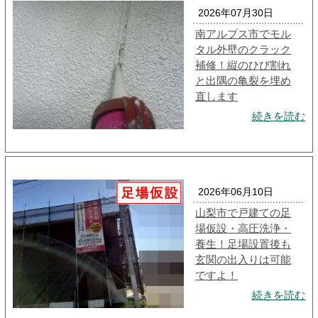
2026年07月30日
南アルプス市でモル
タル外壁のクラック
補修！縦のひび割れ
と出隅の亀裂を埋め
直します
続きを読む
2026年06月10日
山梨市で戸建ての足
場仮設・高圧洗浄・
養生！足場設置後も
玄関の出入りは可能
ですよ！
続きを読む