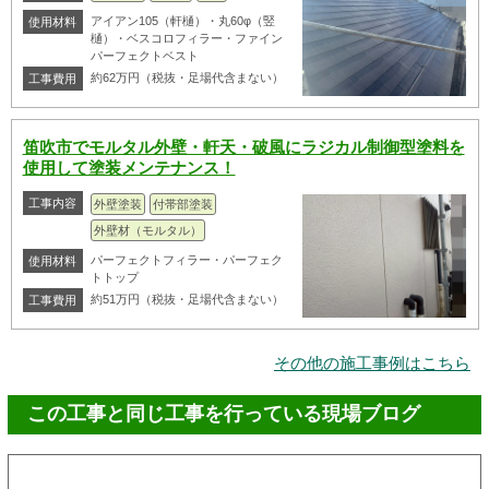
アイアン105（軒樋）・丸60φ（竪
使用材料
樋）・ベスコロフィラー・ファイン
パーフェクトベスト
約62万円（税抜・足場代含まない）
工事費用
笛吹市でモルタル外壁・軒天・破風にラジカル制御型塗料を
使用して塗装メンテナンス！
工事内容
外壁塗装
付帯部塗装
外壁材（モルタル）
パーフェクトフィラー・パーフェク
使用材料
トトップ
約51万円（税抜・足場代含まない）
工事費用
その他の施工事例はこちら
この工事と同じ工事を行っている現場ブログ