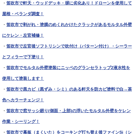
・
笛吹市で軒天・ウッドデッキ・塀に劣化あり！ドローンを使用して
屋根・ベランダ調査！
・
笛吹市で剥がれ・塗膜のめくれかけたクラックがあるモルタル外壁
にケレン・左官補修！
・
笛吹市で左官後ソフトリシンで吹付け（パターン付け）・シーラー
とフィラーで下塗り！
・
笛吹市でモルタル外壁塗装にニッペのグランセラトップ2液水性を
使用して塗装します！
・
笛吹市で黒カビ（黒ずみ・シミ）のある軒天を防カビ塗料で白→茶
色へカラーチェンジ！
・
笛吹市で窓サッシ廻り(側面・上部)の浮いたモルタル外壁をケレン
作業・シーリング！
・
笛吹市で幕板（まくいた）をコーキング打ち替え後ファインSi（シ