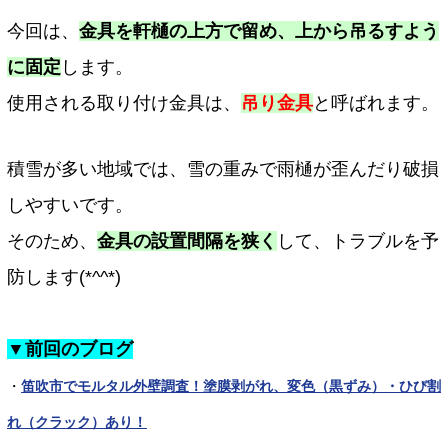
今回は、
金具を軒樋の上方で留め、上から吊るすよう
に固定
します。
使用される取り付け金具は、
吊り金具
と呼ばれます。
積雪が多い地域では、雪の重みで雨樋が歪んだり破損
しやすいです。
そのため、
金具の設置間隔を狭く
して、トラブルを予
防します(*^^*)
▼前回のブログ
・
笛吹市でモルタル外壁調査！塗膜剥がれ、変色（黒ずみ）・ひび割
れ（クラック）あり！