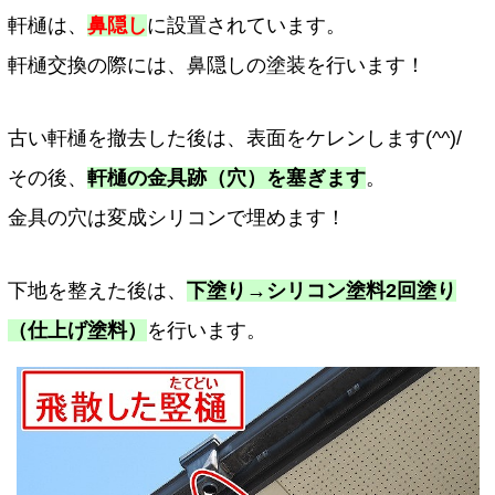
軒樋は、
鼻隠し
に設置されています。
軒樋交換の際には、鼻隠しの塗装を行います！
古い軒樋を撤去した後は、表面をケレンします(^^)/
その後、
軒樋の金具跡（穴）を塞ぎます
。
金具の穴は変成シリコンで埋めます！
下地を整えた後は、
下塗り→シリコン塗料2回塗り
（仕上げ塗料）
を行います。