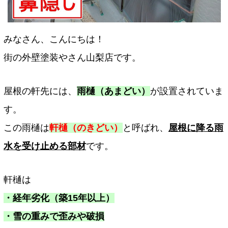
みなさん、こんにちは！
街の外壁塗装やさん山梨店です。
屋根の軒先には、
雨樋（あまどい）
が設置されていま
す。
この雨樋は
軒樋（のきどい）
と呼ばれ、
屋根に降る雨
水を受け止める部材
です。
軒樋は
・経年劣化（築15年以上）
・雪の重みで歪みや破損