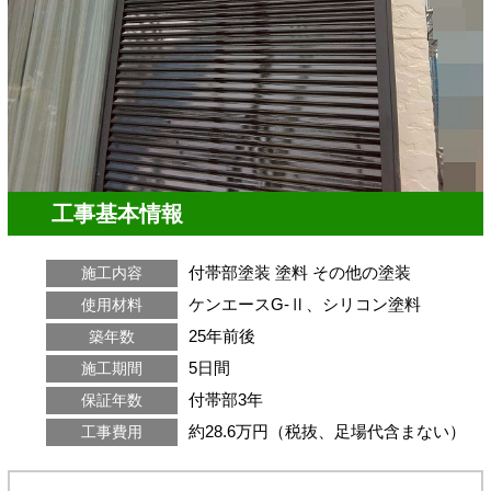
工事基本情報
付帯部塗装
塗料
その他の塗装
施工内容
ケンエースG-Ⅱ、シリコン塗料
使用材料
25年前後
築年数
5日間
施工期間
付帯部3年
保証年数
約28.6万円（税抜、足場代含まない）
工事費用