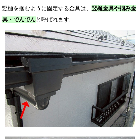
竪樋を掴むように固定する金具は、
竪樋金具や掴み金
具・でんでん
と呼ばれます。