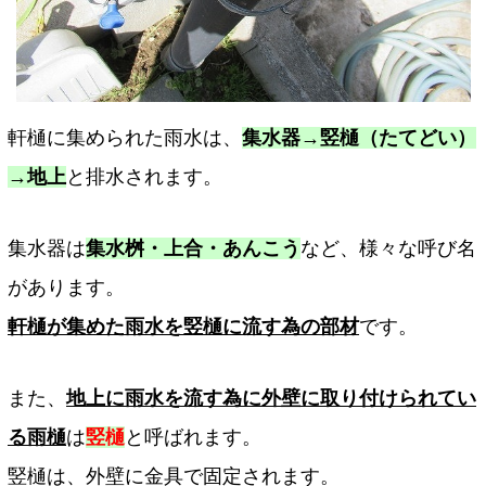
軒樋に集められた雨水は、
集水器→竪樋（たてどい）
→地上
と排水されます。
集水器は
集水桝・上合・あんこう
など、様々な呼び名
があります。
軒樋が集めた雨水を竪樋に流す為の部材
です。
また、
地上に雨水を流す為に外壁に取り付けられてい
る雨樋
は
竪樋
と呼ばれます。
竪樋は、外壁に金具で固定されます。