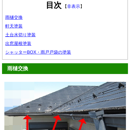
目次
【
非表示
】
雨樋交換
軒天塗装
土台水切り塗装
出窓屋根塗装
シャッターBOX・雨戸戸袋の塗装
雨樋交換