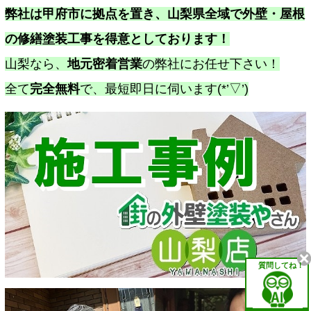
弊社は甲府市に拠点を置き、山梨県全域で外壁・屋根
の修繕塗装工事を得意としております！
山梨なら、
地元密着営業
の弊社にお任せ下さい！
全て
完全無料
で、最短即日に伺います(*’▽’)
質問してね！