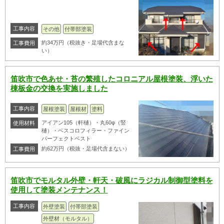
工事内容
その他
付帯部塗装
約34万円（税抜き・足場代含まな
工事費用
い）
笛吹市で色あせ・苔の繁殖したコロニアル屋根塗装、浮いた
棟板金の交換を実施しました
工事内容
屋根塗装
屋根材
塗料
アイアン105（軒樋）・丸60φ（竪
使用材料
樋）・ベスコロフィラー・ファイン
パーフェクトベスト
約62万円（税抜・足場代含まない）
工事費用
笛吹市でモルタル外壁・軒天・破風にラジカル制御型塗料を
使用して塗装メンテナンス！
工事内容
外壁塗装
付帯部塗装
外壁材（モルタル）