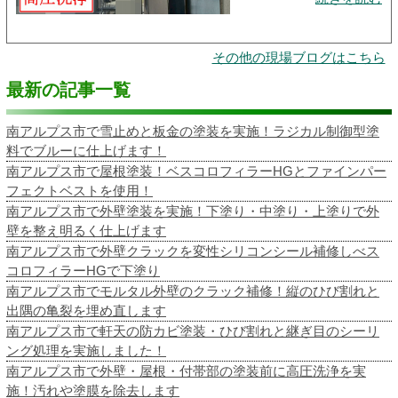
その他の現場ブログはこちら
最新の記事一覧
南アルプス市で雪止めと板金の塗装を実施！ラジカル制御型塗
料でブルーに仕上げます！
南アルプス市で屋根塗装！ベスコロフィラーHGとファインパー
フェクトベストを使用！
南アルプス市で外壁塗装を実施！下塗り・中塗り・上塗りで外
壁を整え明るく仕上げます
南アルプス市で外壁クラックを変性シリコンシール補修しべス
コロフィラーHGで下塗り
南アルプス市でモルタル外壁のクラック補修！縦のひび割れと
出隅の亀裂を埋め直します
南アルプス市で軒天の防カビ塗装・ひび割れと継ぎ目のシーリ
ング処理を実施しました！
南アルプス市で外壁・屋根・付帯部の塗装前に高圧洗浄を実
施！汚れや塗膜を除去します