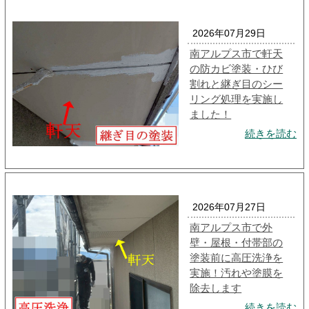
2026年07月29日
南アルプス市で軒天
の防カビ塗装・ひび
割れと継ぎ目のシー
リング処理を実施し
ました！
続きを読む
2026年07月27日
南アルプス市で外
壁・屋根・付帯部の
塗装前に高圧洗浄を
実施！汚れや塗膜を
除去します
続きを読む