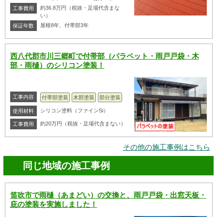
約36.8万円（税抜・足場代含まな
工事費用
い）
屋根8年、付帯部3年
保証年数
西八代郡市川三郷町で付帯部（パラペット・雨戸戸袋・木
部・雨樋）のシリコン塗装！
工事内容
付帯部塗装
木部塗装
部分塗装
シリコン塗料（ファインSi）
使用材料
約20万円（税抜・足場代含まない）
工事費用
その他の施工事例はこちら
同じ地域の施工事例
笛吹市で雨樋（あまどい）の交換と、雨戸戸袋・出窓天板・
庇の塗装を実施しました！