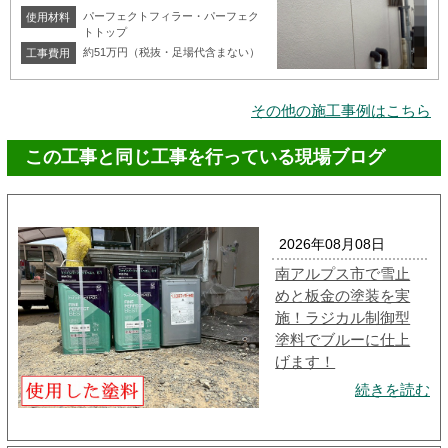
パーフェクトフィラー・パーフェク
使用材料
トトップ
約51万円（税抜・足場代含まない）
工事費用
その他の施工事例はこちら
この工事と同じ工事を行っている現場ブログ
2026年08月08日
南アルプス市で雪止
めと板金の塗装を実
施！ラジカル制御型
塗料でブルーに仕上
げます！
続きを読む