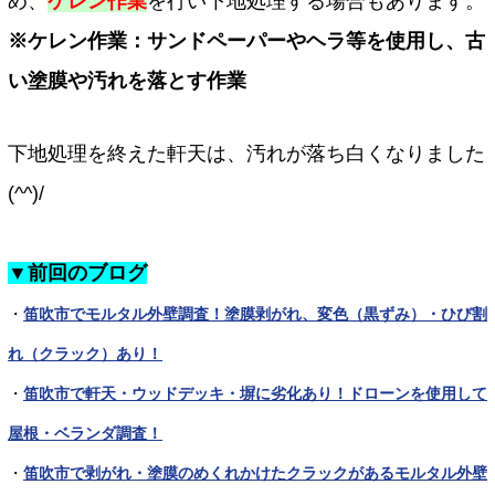
め、
ケレン作業
を行い下地処理する場合もあります。
※ケレン作業：サンドペーパーやヘラ等を使用し、古
い塗膜や汚れを落とす作業
下地処理を終えた軒天は、汚れが落ち白くなりました
(^^)/
▼前回のブログ
・
笛吹市でモルタル外壁調査！塗膜剥がれ、変色（黒ずみ）・ひび割
れ（クラック）あり！
・
笛吹市で軒天・ウッドデッキ・塀に劣化あり！ドローンを使用して
屋根・ベランダ調査！
・
笛吹市で剥がれ・塗膜のめくれかけたクラックがあるモルタル外壁