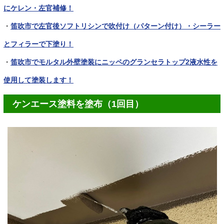
にケレン・左官補修！
・
笛吹市で左官後ソフトリシンで吹付け（パターン付け）・シーラー
とフィラーで下塗り！
・
笛吹市でモルタル外壁塗装にニッペのグランセラトップ2液水性を
使用して塗装します！
ケンエース塗料を塗布（1回目）