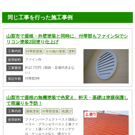
同じ工事を行った施工事例
山梨市で屋根・外壁塗装と同時に、付帯部もファインSiでシ
リコン塗装2回塗り仕上げ
工事内容
付帯部塗装
その他の塗装
塗料
ファインSi
使用材料
約12.7万円（税抜・足場代含まな
工事費用
い）
付帯部3年
保証年数
山梨市で屋根の無機塗装で色変え、軒天・基礎は塗膜保護し
て雨漏りを予防！
工事内容
屋根塗装
付帯部塗装
色選び
ファインパーフェクトベスト強化シ
使用材料
ーラー・グランセラベスト２液ファ
イン・１液ハイポンファインデク
ロ・ケンエースGⅡ・礎ガード