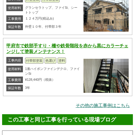
グランセラトップ、ファイSi、シー
使用材料
トトップ
１２４万円(税込み)
工事費用
外壁１０年、付帯部３年
保証年数
甲府市で鉄部手すり・柵や鉄骨階段を赤から黒にカラーチェ
ンジして塗装メンテナンス！
工事内容
付帯部塗装
色選び
塗料
1液ハイポンファインデクロ、ファイ
使用材料
ンSi
¥128,440円（税抜）
工事費用
3年
保証年数
その他の施工事例はこちら
この工事と同じ工事を行っている現場ブログ