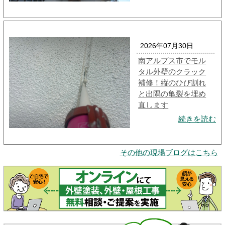
2026年07月30日
南アルプス市でモル
タル外壁のクラック
補修！縦のひび割れ
と出隅の亀裂を埋め
直します
続きを読む
その他の現場ブログはこちら