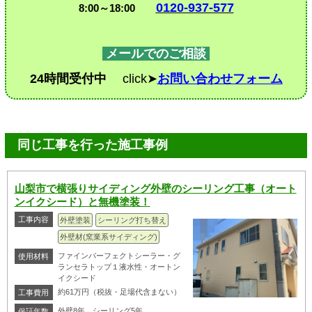
0120-937-577
8:00～18:00
メールでのご相談
24時間受付中
click➤
お問い合わせフォーム
同じ工事を行った施工事例
山梨市で横張りサイディング外壁のシーリング工事（オート
ンイクシード）と無機塗装！
工事内容
外壁塗装
シーリング打ち替え
外壁材(窯業系サイディング)
ファインパーフェクトシーラー・グ
使用材料
ランセラトップ１液水性・オートン
イクシード
約61万円（税抜・足場代含まない）
工事費用
外壁8年、シーリング5年
保証年数