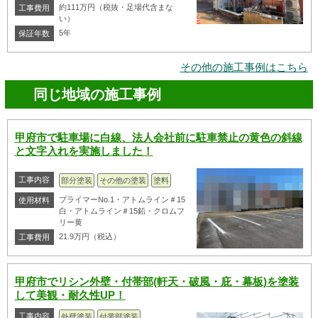
約111万円（税抜・足場代含まな
工事費用
い）
5年
保証年数
その他の施工事例はこちら
同じ地域の施工事例
甲府市で駐車場に白線、法人会社前に駐車禁止の黄色の斜線
と文字入れを実施しました！
工事内容
部分塗装
その他の塗装
塗料
プライマーNo.1・アトムライン＃15
使用材料
白・アトムライン＃15鉛・クロムフ
リー黄
21.9万円（税込）
工事費用
甲府市でリシン外壁・付帯部(軒天・破風・庇・幕板)を塗装
して美観・耐久性UP！
工事内容
外壁塗装
付帯部塗装