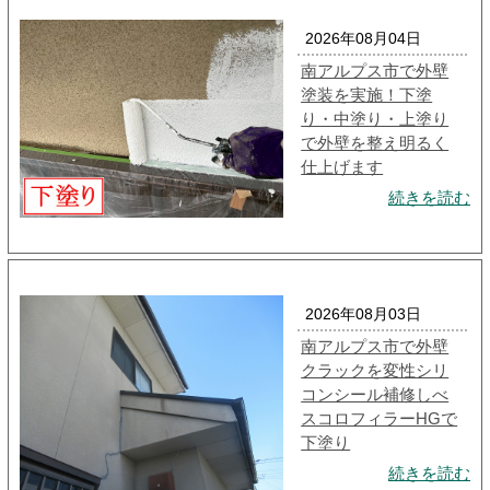
2026年08月04日
南アルプス市で外壁
塗装を実施！下塗
り・中塗り・上塗り
で外壁を整え明るく
仕上げます
続きを読む
2026年08月03日
南アルプス市で外壁
クラックを変性シリ
コンシール補修しべ
スコロフィラーHGで
下塗り
続きを読む