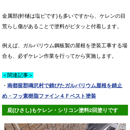
金属部(軒樋は塩ビです)も多いですから、ケレンの目
荒らし傷があることで塗料がピタッと付着します。
例えば、ガルバリウム鋼板製の屋根を塗装工事する場
合も、必ずケレン作業を行ってから実施します。
＜関連記事＞
・
南都留郡鳴沢村で錆びたガルバリウム屋根を錆止
め・フッ素樹脂ファイン４Ｆベスト塗装
庇(ひさし)もケレン・シリコン塗料2回塗りです