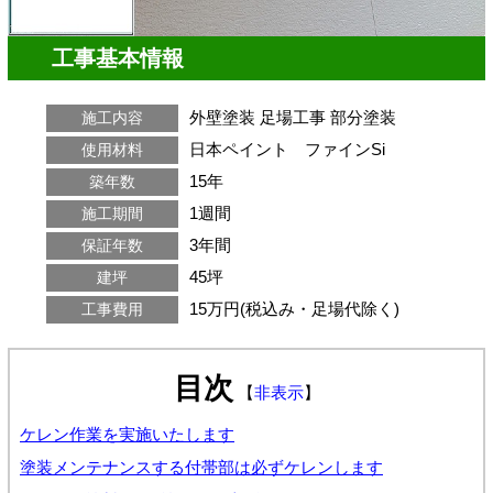
工事基本情報
外壁塗装
足場工事
部分塗装
施工内容
日本ペイント ファインSi
使用材料
15年
築年数
1週間
施工期間
3年間
保証年数
45坪
建坪
15万円(税込み・足場代除く)
工事費用
目次
【
非表示
】
ケレン作業を実施いたします
塗装メンテナンスする付帯部は必ずケレンします