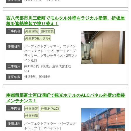
西八代郡市川三郷町でモルタル外壁をラジカル塗装、折板屋
根を遮熱塗装で塗り替え！
工事内容
外壁塗装
屋根塗装
外壁材(モルタル)
パーフェクトプライマー、ファイン
使用材料
パーフェクトトップ、サーモアイプ
ライマー、グランセラベスト2液ファ
イン遮熱
約110万円（税抜、足場代含まな
工事費用
い）
外壁5年、屋根5年
保証年数
南都留郡富士河口湖町で観光ホテルのALCパネル外壁の塗装
メンテナンス！
工事内容
外壁塗装
外壁材(ALC)
外壁補修
パーフェクトフィラー・パーフェク
使用材料
トトップ（日本ペイント）