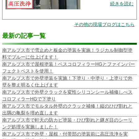
続きを読む
その他の現場ブログはこちら
最新の記事一覧
南アルプス市で雪止めと板金の塗装を実施！ラジカル制御型塗
料でブルーに仕上げます！
南アルプス市で屋根塗装！ベスコロフィラーHGとファインパー
フェクトベストを使用！
南アルプス市で外壁塗装を実施！下塗り・中塗り・上塗りで外
壁を整え明るく仕上げます
南アルプス市で外壁クラックを変性シリコンシール補修しべス
コロフィラーHGで下塗り
南アルプス市でモルタル外壁のクラック補修！縦のひび割れと
出隅の亀裂を埋め直します
南アルプス市で軒天の防カビ塗装・ひび割れと継ぎ目のシーリ
ング処理を実施しました！
南アルプス市で外壁・屋根・付帯部の塗装前に高圧洗浄を実