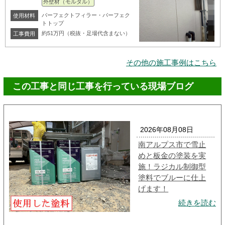
外壁材（モルタル）
パーフェクトフィラー・パーフェク
使用材料
トトップ
約51万円（税抜・足場代含まない）
工事費用
その他の施工事例はこちら
この工事と同じ工事を行っている現場ブログ
2026年08月08日
南アルプス市で雪止
めと板金の塗装を実
施！ラジカル制御型
塗料でブルーに仕上
げます！
続きを読む