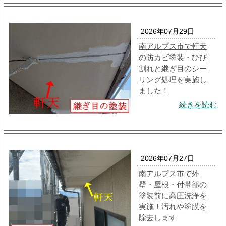
2026年07月29日
南アルプス市で軒天
の防カビ塗装・ひび
割れと継ぎ目のシー
リング処理を実施し
ました！
続きを読む
2026年07月27日
南アルプス市で外
壁・屋根・付帯部の
塗装前に高圧洗浄を
実施！汚れや塗膜を
除去します