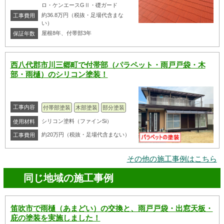
ロ・ケンエースGⅡ・礎ガード
約36.8万円（税抜・足場代含まな
工事費用
い）
屋根8年、付帯部3年
保証年数
西八代郡市川三郷町で付帯部（パラペット・雨戸戸袋・木
部・雨樋）のシリコン塗装！
工事内容
付帯部塗装
木部塗装
部分塗装
シリコン塗料（ファインSi）
使用材料
約20万円（税抜・足場代含まない）
工事費用
その他の施工事例はこちら
同じ地域の施工事例
笛吹市で雨樋（あまどい）の交換と、雨戸戸袋・出窓天板・
庇の塗装を実施しました！