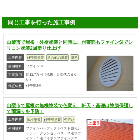
同じ工事を行った施工事例
山梨市で屋根・外壁塗装と同時に、付帯部もファインSiでシ
リコン塗装2回塗り仕上げ
工事内容
付帯部塗装
その他の塗装
塗料
ファインSi
使用材料
約12.7万円（税抜・足場代含まな
工事費用
い）
付帯部3年
保証年数
山梨市で屋根の無機塗装で色変え、軒天・基礎は塗膜保護し
て雨漏りを予防！
工事内容
屋根塗装
付帯部塗装
色選び
ファインパーフェクトベスト強化シ
使用材料
ーラー・グランセラベスト２液ファ
イン・１液ハイポンファインデク