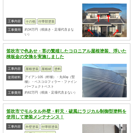
工事内容
その他
付帯部塗装
約34万円（税抜き・足場代含まな
工事費用
い）
笛吹市で色あせ・苔の繁殖したコロニアル屋根塗装、浮いた
棟板金の交換を実施しました
工事内容
屋根塗装
屋根材
塗料
アイアン105（軒樋）・丸60φ（竪
使用材料
樋）・ベスコロフィラー・ファイン
パーフェクトベスト
約62万円（税抜・足場代含まない）
工事費用
笛吹市でモルタル外壁・軒天・破風にラジカル制御型塗料を
使用して塗装メンテナンス！
工事内容
外壁塗装
付帯部塗装