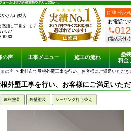
ュー
施工の流れ
会社概要
料金プラン
無料点検
フォームは街の外壁塗装やさん山梨店へ。
お問い合わ
装やさん山梨店
お電話で
市高畑１丁目２−１７
012
phone
37-577
6-6263
[電話受付時
塗
様の声
工事メニュー
施工の流れ
料金
さまの声
北杜市で屋根外壁工事を行い、お客様にご満足いただき
屋根外壁工事を行い、お客様にご満足いた
屋根塗装
外壁塗装
シーリング打ち替え