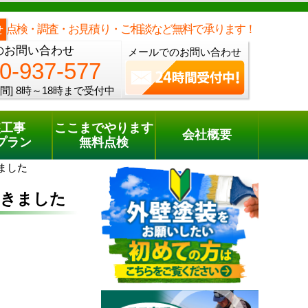
メールでのご相談
電話でのご相談
[8時～18時まで受付中]
0120-937-577
phone
点検・調査・お見積り・ご相談など無料で承ります！
せ
のお問い合わせ
メールでのお問い合わせ
0-937-577
間]
8時～18時まで受付中
装工事
ここまでやります
会社概要
プラン
無料点検
ました
だきました