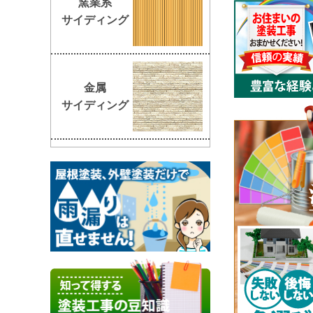
窯業系
サイディング
金属
サイディング