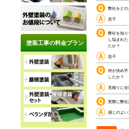
弊社をどの
息子
弊社を知り
し悩まれた
塗装工事の料金プラン
たか？
息子
何が決め手
したか？
見積りに全
実際に弊社
感じのよい