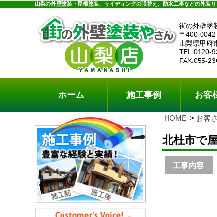
ホーム
施工事例
お客様の声
工事メニ
山梨の外壁塗装・屋根塗装、サイディングの張替え、防水工事などの外装リ
街の外壁塗
〒400-0042
山梨県甲府
TEL:0120-9
FAX:055-23
ホーム
施工事例
お客
HOME
お客
北杜市で
工事内容