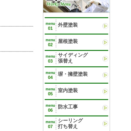
menu
外壁塗装
01
menu
屋根塗装
02
サイディング
menu
張替え
03
menu
塀・擁壁塗装
04
menu
室内塗装
05
menu
防水工事
06
シーリング
menu
打ち替え
07