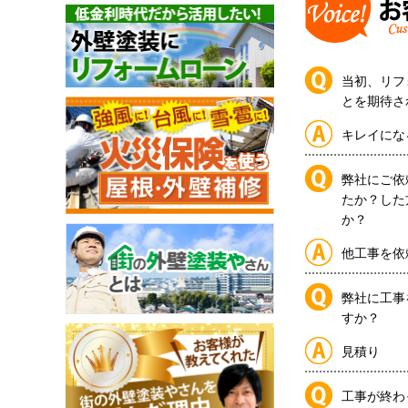
当初、リフ
とを期待さ
キレイにな
弊社にご依
たか？した
か？
他工事を依
弊社に工事
すか？
見積り
工事が終わ