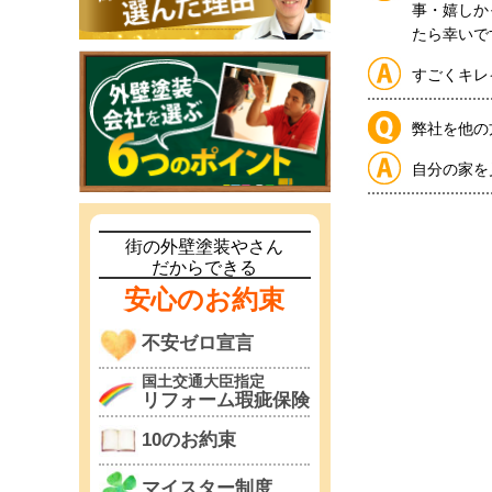
事・嬉しか
たら幸いで
すごくキレ
弊社を他の
自分の家を
街の外壁塗装やさん
だからできる
安心のお約束
不安ゼロ宣言
国土交通大臣指定
リフォーム瑕疵保険
10のお約束
マイスター制度