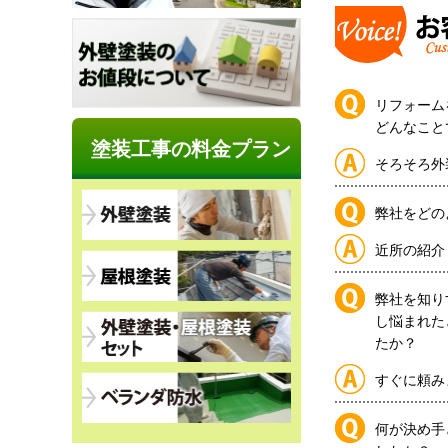
リフォーム
どんなこと
塗装工事の料金プラン
そろそろ外
弊社をどの
近所の紹介
弊社を知り
し悩まれた
たか？
すぐに頼み
何が決め手