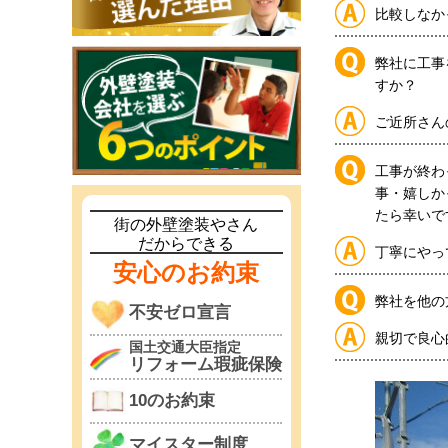
比較しなか
弊社に工事
すか？
ご近所さん
工事が終わ
事・嬉しか
たら幸いで
街の外壁塗装やさん
だからできる
丁寧にやっ
安心のお約束
弊社を他の
不安ゼロ宣言
親切で良心
国土交通大臣指定
リフォーム瑕疵保険
10のお約束
マイスター制度