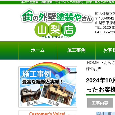
ホーム
施工事例
お客様の声
工事メニ
山梨の外壁塗装・屋根塗装、サイディングの張替え、防水工事などの外装リ
街の外壁塗
〒400-0042
山梨県甲府
TEL:0120-9
FAX:055-23
ホーム
施工事例
お客
HOME
お客
様のお声
2024年
ったお客
工事内容