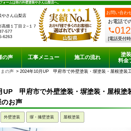
ュー
施工の流れ
会社概要
料金プラン
無料点検
フォームは街の外壁塗装やさん山梨店へ。
お問い合わ
装やさん山梨店
お電話で
市高畑１丁目２−１７
012
phone
37-577
6-6263
[電話受付時
塗
様の声
工事メニュー
施工の流れ
料金
さまの声
2024年10月UP 甲府市で外壁塗装・塀塗装・屋根塗
10月UP 甲府市で外壁塗装・塀塗装・屋根塗
様のお声
外壁塗装
塀・擁壁塗装
屋根塗装