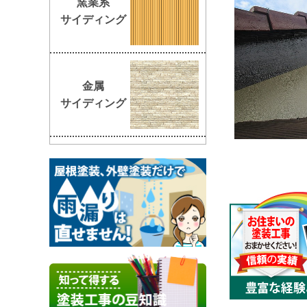
窯業系
サイディング
金属
サイディング