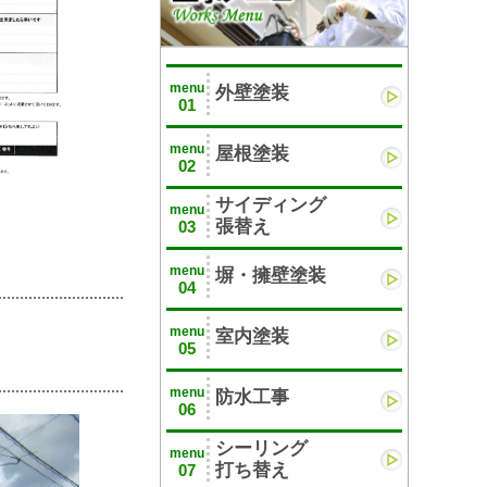
menu
外壁塗装
01
menu
屋根塗装
02
サイディング
menu
張替え
03
menu
塀・擁壁塗装
04
menu
室内塗装
05
menu
防水工事
06
シーリング
menu
打ち替え
07