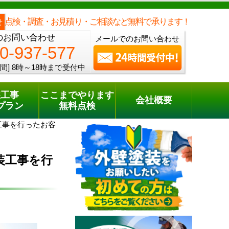
メールでのご相談
電話でのご相談
[8時～18時まで受付中]
0120-937-577
phone
点検・調査・お見積り・ご相談など無料で承ります！
せ
のお問い合わせ
メールでのお問い合わせ
0-937-577
間]
8時～18時まで受付中
装工事
ここまでやります
会社概要
プラン
無料点検
装工事を行ったお客
装工事を行