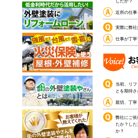
したか？
近所の仕事
実際に弊社
仕事が丁寧
当初、リフ
とを期待さ
親切、丁寧
弊社にご依
たか？した
か？