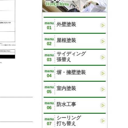
menu
外壁塗装
01
menu
屋根塗装
02
サイディング
menu
張替え
03
menu
塀・擁壁塗装
04
menu
室内塗装
05
menu
防水工事
06
シーリング
menu
打ち替え
07