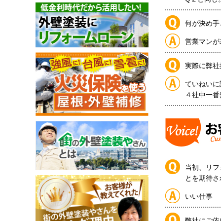
何が決め手
営業マンが
実際に弊社
ていねいに
４社中一番
当初、リフ
とを期待さ
いい仕事
弊社にご依