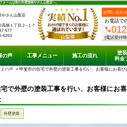
ュー
施工の流れ
会社概要
料金プラン
無料点検
フォームは街の外壁塗装やさん山梨店へ。
お問い合わ
装やさん山梨店
お電話で
市高畑１丁目２−１７
012
phone
37-577
6-6263
[電話受付時
塗
様の声
工事メニュー
施工の流れ
料金
さまの声
甲斐市の住宅で外壁の塗装工事を行い、お客様にお喜び
住宅で外壁の塗装工事を行い、お客様にお
た
外壁塗装