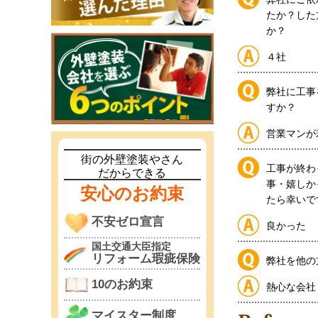
たか？した
か？
４社
弊社に工事
すか？
営業マンが
街の外壁塗装やさん
工事が終わ
だからできる
事・嬉しか
安心のお約束
たら幸いで
不安ゼロ宣言
良かった
国土交通大臣指定
リフォーム瑕疵保険
弊社を他の
10のお約束
熱心な会社
マイスター制度