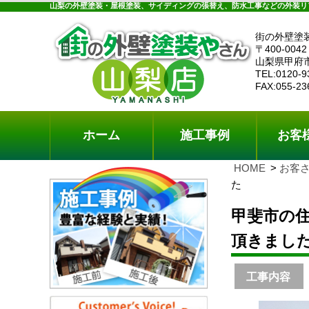
ホーム
施工事例
お客様の声
工事メニ
山梨の外壁塗装・屋根塗装、サイディングの張替え、防水工事などの外装リ
街の外壁塗
〒400-0042
山梨県甲府
TEL:0120-9
FAX:055-23
ホーム
施工事例
お客
HOME
お客
た
甲斐市の
頂きまし
工事内容