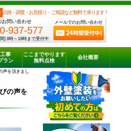
メールでのご相談
電話でのご相談
[8時～18時まで受付中]
0120-937-577
phone
点検・調査・お見積り・ご相談など無料で承ります！
せ
のお問い合わせ
メールでのお問い合わせ
0-937-577
間]
8時～18時まで受付中
装工事
ここまでやります
会社概要
プラン
無料点検
の声を頂きまし
喜びの声を