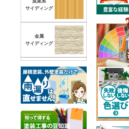
窯業系
サイディング
金属
サイディング