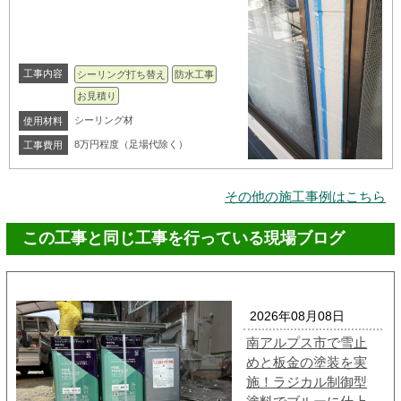
工事内容
シーリング打ち替え
防水工事
お見積り
シーリング材
使用材料
8万円程度（足場代除く）
工事費用
その他の施工事例はこちら
この工事と同じ工事を行っている現場ブログ
2026年08月08日
南アルプス市で雪止
めと板金の塗装を実
施！ラジカル制御型