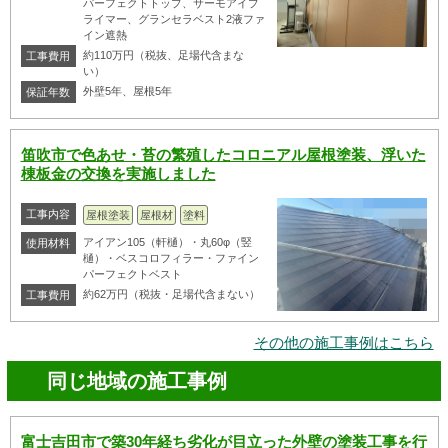
パーフェクトトップ、サーモアイプ
ライマー、グランセラベスト2液ファ
イン遮熱
約110万円（税抜、足場代含まな
工事費用
い）
外壁5年、屋根5年
保証年数
笛吹市で色あせ・苔の繁殖したコロニアル屋根塗装、浮いた
棟板金の交換を実施しました
工事内容
屋根塗装
屋根材
塗料
アイアン105（軒樋）・丸60φ（竪
使用材料
樋）・ベスコロフィラー・ファイン
パーフェクトベスト
約62万円（税抜・足場代含まない）
工事費用
その他の施工事例はこちら
同じ地域の施工事例
富士吉田市で築30年経ち劣化が目立った外壁の塗装工事を行