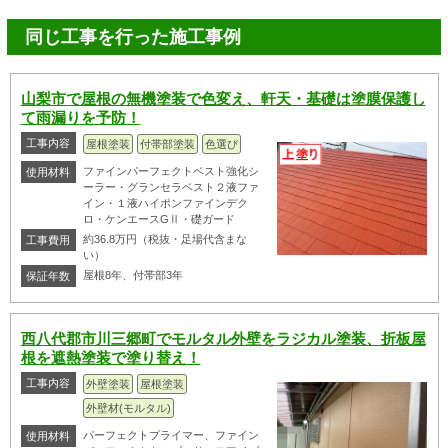
同じ工事を行った施工事例
山梨市で屋根の無機塗装で色変え、軒天・基礎は塗膜保護し
て雨漏りを予防！
工事内容
屋根塗装
付帯部塗装
色選び
ファインパーフェクトベスト強化シ
使用材料
ーラー・グランセラベスト２液ファ
イン・１液ハイポンファインデク
ロ・ケンエースGⅡ・礎ガード
約36.8万円（税抜・足場代含まな
工事費用
い）
屋根8年、付帯部3年
保証年数
西八代郡市川三郷町でモルタル外壁をラジカル塗装、折板屋
根を遮熱塗装で塗り替え！
工事内容
外壁塗装
屋根塗装
外壁材(モルタル)
パーフェクトプライマー、ファイン
使用材料