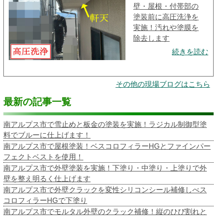
壁・屋根・付帯部の
塗装前に高圧洗浄を
実施！汚れや塗膜を
除去します
続きを読む
その他の現場ブログはこちら
最新の記事一覧
南アルプス市で雪止めと板金の塗装を実施！ラジカル制御型塗
料でブルーに仕上げます！
南アルプス市で屋根塗装！ベスコロフィラーHGとファインパー
フェクトベストを使用！
南アルプス市で外壁塗装を実施！下塗り・中塗り・上塗りで外
壁を整え明るく仕上げます
南アルプス市で外壁クラックを変性シリコンシール補修しべス
コロフィラーHGで下塗り
南アルプス市でモルタル外壁のクラック補修！縦のひび割れと