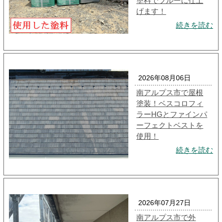
塗料でブルーに仕上
げます！
続きを読む
2026年08月06日
南アルプス市で屋根
塗装！ベスコロフィ
ラーHGとファインパ
ーフェクトベストを
使用！
続きを読む
2026年07月27日
南アルプス市で外