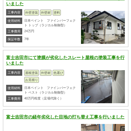
いました
工事内容
外壁塗装
外壁材
塗料
日本ペイント ファインパーフェク
使用材料
ト トップ（ラジカル制御型）
24万円
工事費用
7年
保証年数
富士吉田市にて塗膜が劣化したスレート屋根の塗装工事を行
いました
工事内容
屋根塗装
外壁材
色選び
お見積り
日本ペイント ファインパーフェク
使用材料
ト ベスト（ラジカル制御型）
40万円程度（足場代除く）
工事費用
富士吉田市の経年劣化した目地の打ち替え工事を行いました