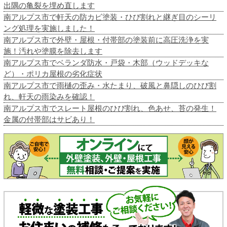
出隅の亀裂を埋め直します
南アルプス市で軒天の防カビ塗装・ひび割れと継ぎ目のシーリ
ング処理を実施しました！
南アルプス市で外壁・屋根・付帯部の塗装前に高圧洗浄を実
施！汚れや塗膜を除去します
南アルプス市でベランダ防水・戸袋・木部（ウッドデッキな
ど）・ポリカ屋根の劣化症状
南アルプス市で雨樋の歪み・水たまり、破風と鼻隠しのひび割
れ、軒天の雨染みを確認！
南アルプス市でスレート屋根のひび割れ、色あせ、苔の発生！
金属の付帯部はサビあり！