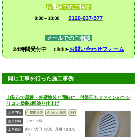
お電話でのご相談
0120-937-577
8:00～18:00
メールでのご相談
24時間受付中
click➤
お問い合わせフォーム
同じ工事を行った施工事例
山梨市で屋根・外壁塗装と同時に、付帯部もファインSiでシ
リコン塗装2回塗り仕上げ
工事内容
付帯部塗装
その他の塗装
塗料
ファインSi
使用材料
約12.7万円（税抜・足場代含まな
工事費用
い）