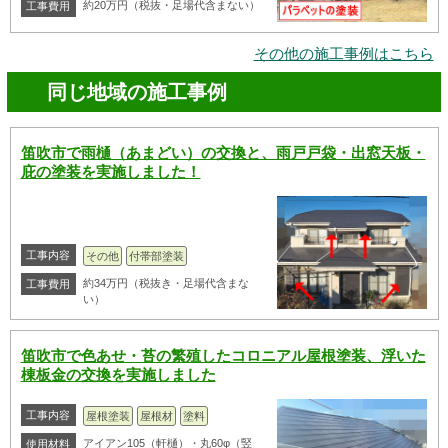
約20万円（税抜・足場代含まない）
工事費用
その他の施工事例はこちら
同じ地域の施工事例
笛吹市で雨樋（あまどい）の交換と、雨戸戸袋・出窓天板・
庇の塗装を実施しました！
工事内容
その他
付帯部塗装
約34万円（税抜き・足場代含まな
工事費用
い）
笛吹市で色あせ・苔の繁殖したコロニアル屋根塗装、浮いた
棟板金の交換を実施しました
工事内容
屋根塗装
屋根材
塗料
アイアン105（軒樋）・丸60φ（竪
使用材料