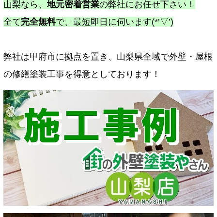
山梨なら、
地元密着営業
の弊社にお任せ下さい！
全て
完全無料
で、最短即日に伺います(*’▽’)
弊社は甲府市に拠点を置き、山梨県全域で外壁・屋根
の修繕塗装工事を得意としております！