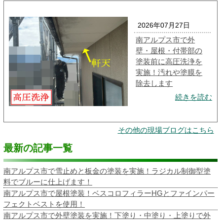
2026年07月27日
南アルプス市で外
壁・屋根・付帯部の
塗装前に高圧洗浄を
実施！汚れや塗膜を
除去します
続きを読む
その他の現場ブログはこちら
最新の記事一覧
南アルプス市で雪止めと板金の塗装を実施！ラジカル制御型塗
料でブルーに仕上げます！
南アルプス市で屋根塗装！ベスコロフィラーHGとファインパー
フェクトベストを使用！
南アルプス市で外壁塗装を実施！下塗り・中塗り・上塗りで外