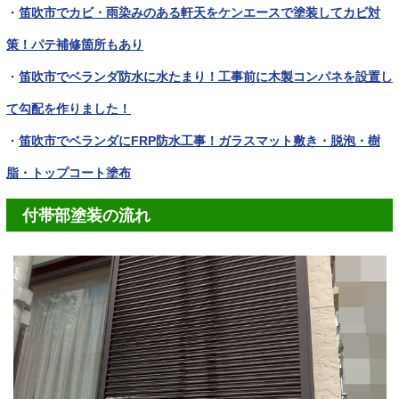
・
笛吹市でカビ・雨染みのある軒天をケンエースで塗装してカビ対
策！パテ補修箇所もあり
・
笛吹市でベランダ防水に水たまり！工事前に木製コンパネを設置し
て勾配を作りました！
・
笛吹市でベランダにFRP防水工事！ガラスマット敷き・脱泡・樹
脂・トップコート塗布
付帯部塗装の流れ