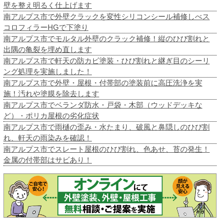
壁を整え明るく仕上げます
南アルプス市で外壁クラックを変性シリコンシール補修しべス
コロフィラーHGで下塗り
南アルプス市でモルタル外壁のクラック補修！縦のひび割れと
出隅の亀裂を埋め直します
南アルプス市で軒天の防カビ塗装・ひび割れと継ぎ目のシーリ
ング処理を実施しました！
南アルプス市で外壁・屋根・付帯部の塗装前に高圧洗浄を実
施！汚れや塗膜を除去します
南アルプス市でベランダ防水・戸袋・木部（ウッドデッキな
ど）・ポリカ屋根の劣化症状
南アルプス市で雨樋の歪み・水たまり、破風と鼻隠しのひび割
れ、軒天の雨染みを確認！
南アルプス市でスレート屋根のひび割れ、色あせ、苔の発生！
金属の付帯部はサビあり！