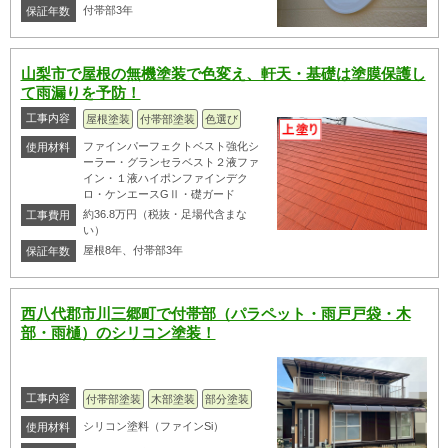
付帯部3年
保証年数
山梨市で屋根の無機塗装で色変え、軒天・基礎は塗膜保護し
て雨漏りを予防！
工事内容
屋根塗装
付帯部塗装
色選び
ファインパーフェクトベスト強化シ
使用材料
ーラー・グランセラベスト２液ファ
イン・１液ハイポンファインデク
ロ・ケンエースGⅡ・礎ガード
約36.8万円（税抜・足場代含まな
工事費用
い）
屋根8年、付帯部3年
保証年数
西八代郡市川三郷町で付帯部（パラペット・雨戸戸袋・木
部・雨樋）のシリコン塗装！
工事内容
付帯部塗装
木部塗装
部分塗装
シリコン塗料（ファインSi）
使用材料