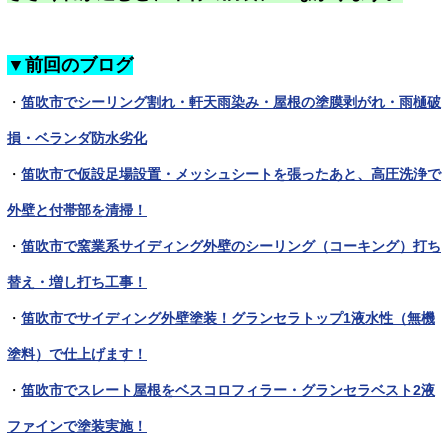
▼前回のブログ
・
笛吹市でシーリング割れ・軒天雨染み・屋根の塗膜剥がれ・雨樋破
損・ベランダ防水劣化
・
笛吹市で仮設足場設置・メッシュシートを張ったあと、高圧洗浄で
外壁と付帯部を清掃！
・
笛吹市で窯業系サイディング外壁のシーリング（コーキング）打ち
替え・増し打ち工事！
・
笛吹市でサイディング外壁塗装！グランセラトップ1液水性（無機
塗料）で仕上げます！
・
笛吹市でスレート屋根をベスコロフィラー・グランセラベスト2液
ファインで塗装実施！