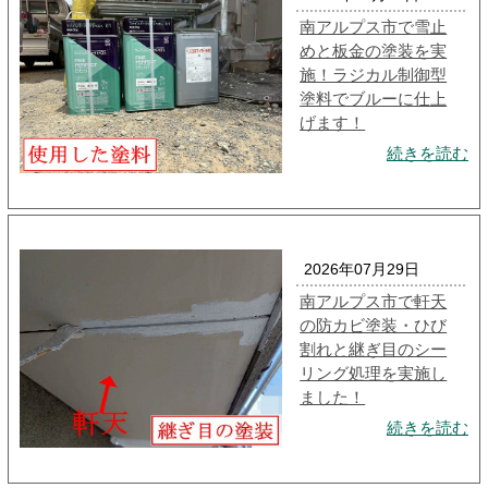
南アルプス市で雪止
めと板金の塗装を実
施！ラジカル制御型
塗料でブルーに仕上
げます！
続きを読む
2026年07月29日
南アルプス市で軒天
の防カビ塗装・ひび
割れと継ぎ目のシー
リング処理を実施し
ました！
続きを読む