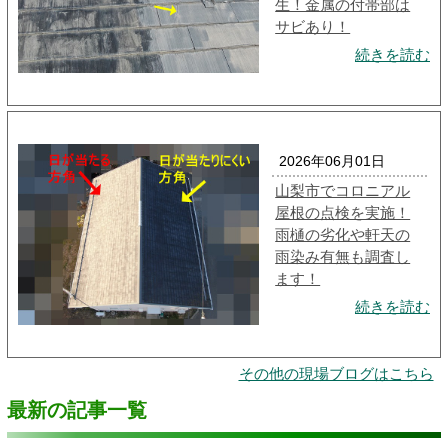
生！金属の付帯部は
サビあり！
続きを読む
2026年06月01日
山梨市でコロニアル
屋根の点検を実施！
雨樋の劣化や軒天の
雨染み有無も調査し
ます！
続きを読む
その他の現場ブログはこちら
最新の記事一覧