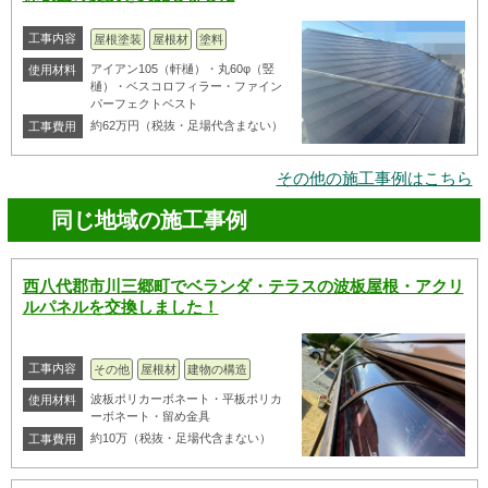
工事内容
屋根塗装
屋根材
塗料
アイアン105（軒樋）・丸60φ（竪
使用材料
樋）・ベスコロフィラー・ファイン
パーフェクトベスト
約62万円（税抜・足場代含まない）
工事費用
その他の施工事例はこちら
同じ地域の施工事例
西八代郡市川三郷町でベランダ・テラスの波板屋根・アクリ
ルパネルを交換しました！
工事内容
その他
屋根材
建物の構造
波板ポリカーボネート・平板ポリカ
使用材料
ーボネート・留め金具
約10万（税抜・足場代含まない）
工事費用