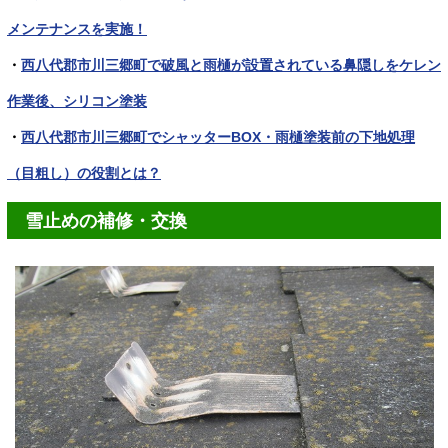
メンテナンスを実施！
・
西八代郡市川三郷町で破風と雨樋が設置されている鼻隠しをケレン
作業後、シリコン塗装
・
西八代郡市川三郷町でシャッターBOX・雨樋塗装前の下地処理
（目粗し）の役割とは？
雪止めの補修・交換