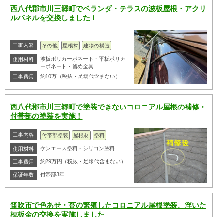
西八代郡市川三郷町でベランダ・テラスの波板屋根・アクリ
ルパネルを交換しました！
工事内容
その他
屋根材
建物の構造
波板ポリカーボネート・平板ポリカ
使用材料
ーボネート・留め金具
約10万（税抜・足場代含まない）
工事費用
西八代郡市川三郷町で塗装できないコロニアル屋根の補修・
付帯部の塗装を実施！
工事内容
付帯部塗装
屋根材
塗料
ケンエース塗料・シリコン塗料
使用材料
約29万円（税抜・足場代含まない）
工事費用
付帯部3年
保証年数
笛吹市で色あせ・苔の繁殖したコロニアル屋根塗装、浮いた
棟板金の交換を実施しました