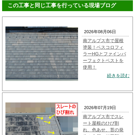
この工事と同じ工事を行っている現場ブログ
2026年08月06日
南アルプス市で屋根
塗装！ベスコロフィ
ラーHGとファインパ
ーフェクトベストを
使用！
続きを読む
2026年07月19日
南アルプス市でスレ
ート屋根のひび割
れ、色あせ、苔の発