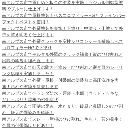
南アルプス市で雪止めと板金の塗装を実施！ラジカル制御型塗
料でブルーに仕上げます！
南アルプス市で屋根塗装！ベスコロフィラーHGとファインパー
フェクトベストを使用！
南アルプス市で外壁塗装を実施！下塗り・中塗り・上塗りで外
壁を整え明るく仕上げます
南アルプス市で外壁クラックを変性シリコンシール補修しべス
コロフィラーHGで下塗り
南アルプス市でモルタル外壁のクラック補修！縦のひび割れと
出隅の亀裂を埋め直します
南アルプス市で軒天の防カビ塗装・ひび割れと継ぎ目のシーリ
ング処理を実施しました！
南アルプス市で外壁・屋根・付帯部の塗装前に高圧洗浄を実
施！汚れや塗膜を除去します
南アルプス市でベランダ防水・戸袋・木部（ウッドデッキな
ど）・ポリカ屋根の劣化症状
南アルプス市で雨樋の歪み・水たまり、破風と鼻隠しのひび割
れ、軒天の雨染みを確認！
南アルプス市でスレート屋根のひび割れ、色あせ、苔の発生！
金属の付帯部はサビあり！