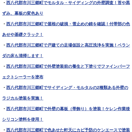
・
西八代郡市川三郷町でモルタル・サイディングの外壁調査！苔や黒
ずみ、幕板の変色あり
・
西八代郡市川三郷町で屋根の破損・雪止めの錆を確認！付帯部の色
あせや基礎クラック！
・
西八代郡市川三郷町で戸建ての足場仮設と高圧洗浄を実施！ベラン
ダの床も清掃します！
・
西八代郡市川三郷町で外壁塗装前の養生と下塗りでファインパーフ
ェクトシーラーを塗布
・
西八代郡市川三郷町でサイディング・モルタルの2種類ある外壁の
ラジカル塗装を実施！
・
西八代郡市川三郷町で外壁の幕板（帯飾り）を塗装！ケレン作業後
シリコン塗料を使用！
・
西八代郡市川三郷町で色あせた軒天にカビ予防のケンエースで塗装