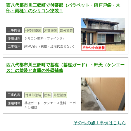
西八代郡市川三郷町で付帯部（パラペット・雨戸戸袋・木
部・雨樋）のシリコン塗装！
工事内容
付帯部塗装
木部塗装
部分塗装
シリコン塗料（ファインSi）
使用材料
約20万円（税抜・足場代含まない）
工事費用
西八代郡市川三郷町で基礎（基礎ガード）・軒天（ケンエー
ス）の塗装と倉庫の外壁補修
工事内容
付帯部塗装
塗料
外壁補修
基礎ガード・ケンエース塗料・エポ
使用材料
キシ樹脂
その他の施工事例はこちら