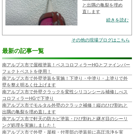
と出隅の亀裂を埋め
直します
続きを読む
その他の現場ブログはこちら
最新の記事一覧
南アルプス市で屋根塗装！ベスコロフィラーHGとファインパー
フェクトベストを使用！
南アルプス市で外壁塗装を実施！下塗り・中塗り・上塗りで外
壁を整え明るく仕上げます
南アルプス市で外壁クラックを変性シリコンシール補修しべス
コロフィラーHGで下塗り
南アルプス市でモルタル外壁のクラック補修！縦のひび割れと
出隅の亀裂を埋め直します
南アルプス市で軒天の防カビ塗装・ひび割れと継ぎ目のシーリ
ング処理を実施しました！
南アルプス市で外壁・屋根・付帯部の塗装前に高圧洗浄を実