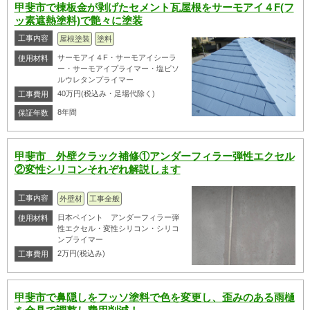
甲斐市で棟板金が剥げたセメント瓦屋根をサーモアイ４F(フ
ッ素遮熱塗料)で艶々に塗装
工事内容
屋根塗装
塗料
サーモアイ４F・サーモアイシーラ
使用材料
ー・サーモアイプライマー・塩ビソ
ルウレタンプライマー
40万円(税込み・足場代除く)
工事費用
8年間
保証年数
甲斐市 外壁クラック補修①アンダーフィラー弾性エクセル
②変性シリコンそれぞれ解説します
工事内容
外壁材
工事全般
日本ペイント アンダーフィラー弾
使用材料
性エクセル・変性シリコン・シリコ
ンプライマー
2万円(税込み)
工事費用
甲斐市で鼻隠しをフッソ塗料で色を変更し、歪みのある雨樋