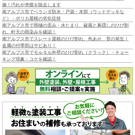
施！汚れや塗膜を除去します
南アルプス市でベランダ防水・戸袋・木部（ウッドデッキな
ど）・ポリカ屋根の劣化症状
南アルプス市で雨樋の歪み・水たまり、破風と鼻隠しのひび割
れ、軒天の雨染みを確認！
南アルプス市でスレート屋根のひび割れ、色あせ、苔の発生！
金属の付帯部はサビあり！
南アルプス市でモルタル外壁のひび割れ（クラック）・チョー
キング現象・コケを確認！