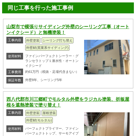
同じ工事を行った施工事例
山梨市で横張りサイディング外壁のシーリング工事（オート
ンイクシード）と無機塗装！
工事内容
外壁塗装
シーリング打ち替え
外壁材(窯業系サイディング)
ファインパーフェクトシーラー・グ
使用材料
ランセラトップ１液水性・オートン
イクシード
約61万円（税抜・足場代含まない）
工事費用
外壁8年、シーリング5年
保証年数
西八代郡市川三郷町でモルタル外壁をラジカル塗装、折板屋
根を遮熱塗装で塗り替え！
工事内容
外壁塗装
屋根塗装
外壁材(モルタル)
パーフェクトプライマー、ファイン
使用材料
パーフェクトトップ、サーモアイプ