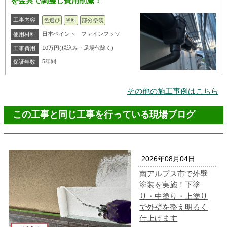
を金具で調整し費用削減！
工事内容
色選び
塗料
部分塗装
日本ペイント ファインフッソ
使用材料
10万円(税込み・足場代除く)
工事費用
5年間
保証年数
その他の施工事例はこちら
この工事と同じ工事を行っている現場ブログ
2026年08月04日
南アルプス市で外壁
塗装を実施！下塗
り・中塗り・上塗り
で外壁を整え明るく
仕上げます