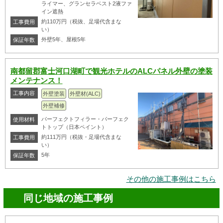
ライマー、グランセラベスト2液ファ
イン遮熱
約110万円（税抜、足場代含まな
工事費用
い）
外壁5年、屋根5年
保証年数
南都留郡富士河口湖町で観光ホテルのALCパネル外壁の塗装
メンテナンス！
工事内容
外壁塗装
外壁材(ALC)
外壁補修
パーフェクトフィラー・パーフェク
使用材料
トトップ（日本ペイント）
約111万円（税抜・足場代含まな
工事費用
い）
5年
保証年数
その他の施工事例はこちら
同じ地域の施工事例