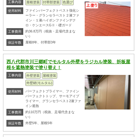
工事内容
屋根塗装
付帯部塗装
色選び
ファインパーフェクトベスト強化シ
使用材料
ーラー・グランセラベスト２液ファ
イン・１液ハイポンファインデク
ロ・ケンエースGⅡ・礎ガード
約36.8万円（税抜・足場代含まな
工事費用
い）
屋根8年、付帯部3年
保証年数
西八代郡市川三郷町でモルタル外壁をラジカル塗装、折板屋
根を遮熱塗装で塗り替え！
工事内容
外壁塗装
屋根塗装
外壁材(モルタル)
パーフェクトプライマー、ファイン
使用材料
パーフェクトトップ、サーモアイプ
ライマー、グランセラベスト2液ファ
イン遮熱
約110万円（税抜、足場代含まな
工事費用
い）
外壁5年、屋根5年
保証年数