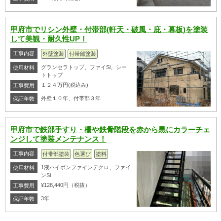
甲府市でリシン外壁・付帯部(軒天・破風・庇・幕板)を塗装
して美観・耐久性UP！
工事内容
外壁塗装
付帯部塗装
グランセラトップ、ファイSi、シー
使用材料
トトップ
１２４万円(税込み)
工事費用
外壁１０年、付帯部３年
保証年数
甲府市で鉄部手すり・柵や鉄骨階段を赤から黒にカラーチェ
ンジして塗装メンテナンス！
工事内容
付帯部塗装
色選び
塗料
1液ハイポンファインデクロ、ファイ
使用材料
ンSi
¥128,440円（税抜）
工事費用
3年
保証年数