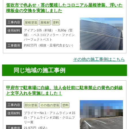
笛吹市で色あせ・苔の繁殖したコロニアル屋根塗装、浮いた
棟板金の交換を実施しました
工事内容
屋根塗装
屋根材
塗料
アイアン105（軒樋）・丸60φ（竪
使用材料
樋）・ベスコロフィラー・ファイン
パーフェクトベスト
約62万円（税抜・足場代含まない）
工事費用
その他の施工事例はこちら
同じ地域の施工事例
甲府市で駐車場に白線、法人会社前に駐車禁止の黄色の斜線
と文字入れを実施しました！
工事内容
部分塗装
その他の塗装
塗料
プライマーNo.1・アトムライン＃15
使用材料
白・アトムライン＃15鉛・クロムフ
リー黄
21.9万円（税込）
工事費用