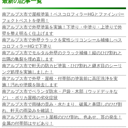
最新の記事一覧
南アルプス市で屋根塗装！ベスコロフィラーHGとファインパー
フェクトベストを使用！
南アルプス市で外壁塗装を実施！下塗り・中塗り・上塗りで外
壁を整え明るく仕上げます
南アルプス市で外壁クラックを変性シリコンシール補修しべス
コロフィラーHGで下塗り
南アルプス市でモルタル外壁のクラック補修！縦のひび割れと
出隅の亀裂を埋め直します
南アルプス市で軒天の防カビ塗装・ひび割れと継ぎ目のシーリ
ング処理を実施しました！
南アルプス市で外壁・屋根・付帯部の塗装前に高圧洗浄を実
施！汚れや塗膜を除去します
南アルプス市でベランダ防水・戸袋・木部（ウッドデッキな
ど）・ポリカ屋根の劣化症状
南アルプス市で雨樋の歪み・水たまり、破風と鼻隠しのひび割
れ、軒天の雨染みを確認！
南アルプス市でスレート屋根のひび割れ、色あせ、苔の発生！
金属の付帯部はサビあり！