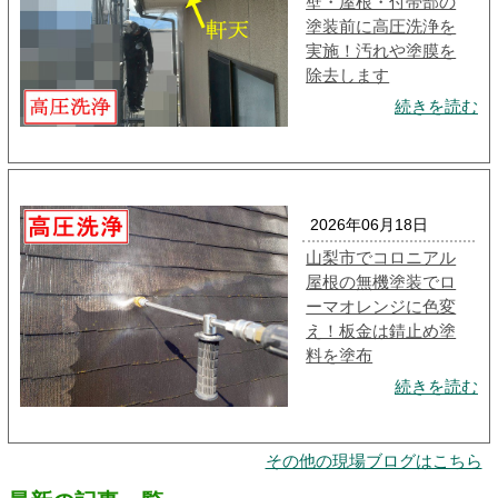
壁・屋根・付帯部の
塗装前に高圧洗浄を
実施！汚れや塗膜を
除去します
続きを読む
2026年06月18日
山梨市でコロニアル
屋根の無機塗装でロ
ーマオレンジに色変
え！板金は錆止め塗
料を塗布
続きを読む
その他の現場ブログはこちら