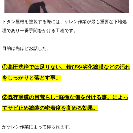
トタン屋根を塗装する際には、ケレン作業が最も重要な下地処
理であり一番手間をかける工程です。
目的は先ほどお話した、
①高圧洗浄では足りない、錆びや劣化塗膜などの汚れ
をしっかりと落とす事。
②既存塗膜の目荒らし=軽微な傷を付ける事。によっ
てサビ止め塗装の密着度を高める効果。
がケレン作業によって得られます。