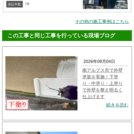
7年
保証年数
その他の施工事例はこちら
この工事と同じ工事を行っている現場ブログ
2026年08月04日
南アルプス市で外壁
塗装を実施！下塗
り・中塗り・上塗り
で外壁を整え明るく
仕上げます
続きを読む