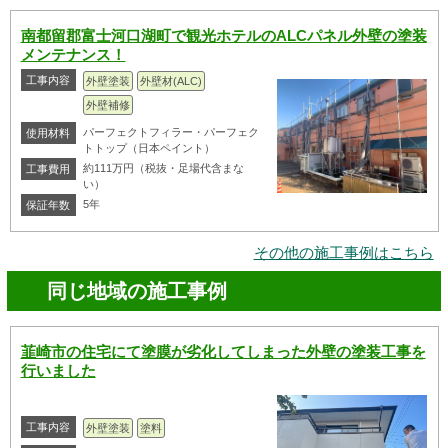
南都留郡富士河口湖町で観光ホテルのALCパネル外壁の塗装
メンテナンス！
工事内容
外壁塗装
外壁材(ALC)
外壁補修
パーフェクトフィラー・パーフェク
使用材料
トトップ（日本ペイント）
約111万円（税抜・足場代含まな
工事費用
い）
5年
保証年数
その他の施工事例はこちら
同じ地域の施工事例
韮崎市の住宅にて塗膜が劣化してしまった外壁の塗装工事を
行いました
工事内容
外壁塗装
塗料