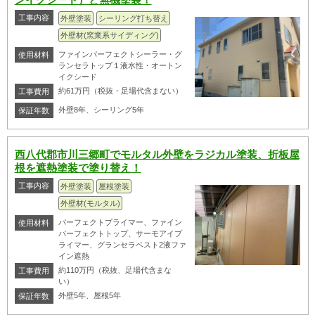
工事内容
外壁塗装
シーリング打ち替え
外壁材(窯業系サイディング)
ファインパーフェクトシーラー・グ
使用材料
ランセラトップ１液水性・オートン
イクシード
約61万円（税抜・足場代含まない）
工事費用
外壁8年、シーリング5年
保証年数
西八代郡市川三郷町でモルタル外壁をラジカル塗装、折板屋
根を遮熱塗装で塗り替え！
工事内容
外壁塗装
屋根塗装
外壁材(モルタル)
パーフェクトプライマー、ファイン
使用材料
パーフェクトトップ、サーモアイプ
ライマー、グランセラベスト2液ファ
イン遮熱
約110万円（税抜、足場代含まな
工事費用
い）
外壁5年、屋根5年
保証年数