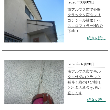
2026年08月03日
南アルプス市で外壁
クラックを変性シリ
コンシール補修しべ
スコロフィラーHGで
下塗り
続きを読む
2026年07月30日
南アルプス市でモル
タル外壁のクラック
補修！縦のひび割れ
と出隅の亀裂を埋め
直します
続きを読む