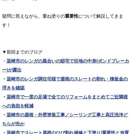
疑問に答えながら、重ね塗りの
重要性
について解説してきま
す！
▼前回までのブログ
・
韮崎市のレンガの風合いの邸宅で目地の中身(ボンドブレーカ
ー)が露出
・
韮崎市のレンガ調住宅様で屋根のスレートの割れ・棟板金の
浮きを確認
・
韮崎市で一度の足場で全てのリフォームをまとめてご近隣様
への負担を軽減
・
韮崎市の屋根・外壁塗装工事／シーリング工事と高圧洗浄ど
ちらが先か
・
韮崎市でスレート屋根のひび割れ補修と下塗り/重要性と放置