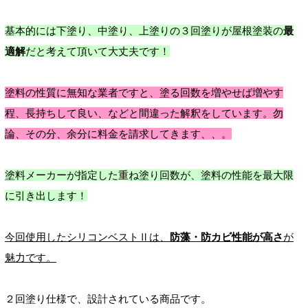
基本的には下塗り、中塗り、上塗りの３回塗りが屋根塗装の
最
適解
だと考えて頂いて大丈夫です！
塗料の性質に無知な業者ですと、塗る回数を増やせば増やす
程、長持ちして良い、などと間違った解釈をしています。勿
論、その分、余分に料金を請求してきます、、。
塗料メーカーが指定した重ね塗り回数が、塗料の性能を最大限
に引き出します！
今回使用したシリコンベストⅡは、
防藻・防カビ性能が高さ
が
魅力です。
２回塗り仕様で、設計されている商品です。