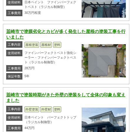
日本ペイント ファインパーフェク
使用材料
トベスト（ラジカル制御型）
30万円程度
工事費用
韮崎市で塗膜劣化とカビが多く発生した屋根の塗装工事を行
いました
工事内容
屋根塗装
屋根材
塗料
ファインパーフェクトベスト強化シ
使用材料
ーラー・ファインパーフェクトベス
ト（ラジカル制御型）
28万円
工事費用
5年
保証年数
韮崎市で塗装時期がきた外壁の塗装をして全体の印象も変え
ました
工事内容
外壁塗装
外壁材
塗料
日本ペイント パーフェクトトップ
使用材料
（ラジカル制御型）
44万円
工事費用