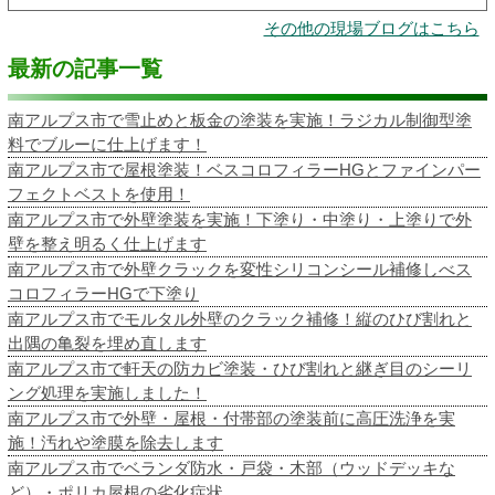
その他の現場ブログはこちら
最新の記事一覧
南アルプス市で雪止めと板金の塗装を実施！ラジカル制御型塗
料でブルーに仕上げます！
南アルプス市で屋根塗装！ベスコロフィラーHGとファインパー
フェクトベストを使用！
南アルプス市で外壁塗装を実施！下塗り・中塗り・上塗りで外
壁を整え明るく仕上げます
南アルプス市で外壁クラックを変性シリコンシール補修しべス
コロフィラーHGで下塗り
南アルプス市でモルタル外壁のクラック補修！縦のひび割れと
出隅の亀裂を埋め直します
南アルプス市で軒天の防カビ塗装・ひび割れと継ぎ目のシーリ
ング処理を実施しました！
南アルプス市で外壁・屋根・付帯部の塗装前に高圧洗浄を実
施！汚れや塗膜を除去します
南アルプス市でベランダ防水・戸袋・木部（ウッドデッキな
ど）・ポリカ屋根の劣化症状