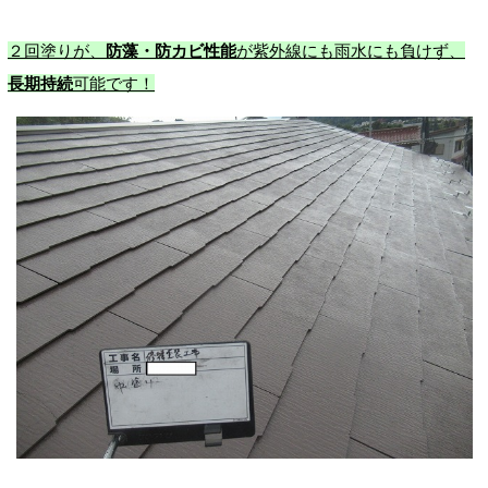
２回塗りが、
防藻・防カビ性能
が紫外線にも雨水にも負けず、
長期持続
可能です！