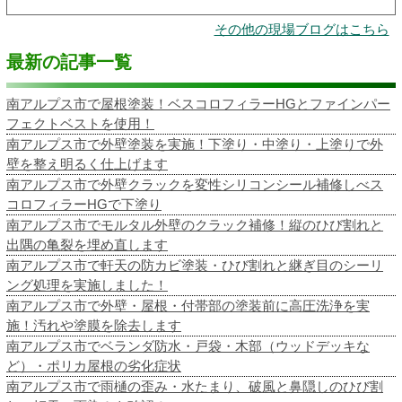
その他の現場ブログはこちら
最新の記事一覧
南アルプス市で屋根塗装！ベスコロフィラーHGとファインパー
フェクトベストを使用！
南アルプス市で外壁塗装を実施！下塗り・中塗り・上塗りで外
壁を整え明るく仕上げます
南アルプス市で外壁クラックを変性シリコンシール補修しべス
コロフィラーHGで下塗り
南アルプス市でモルタル外壁のクラック補修！縦のひび割れと
出隅の亀裂を埋め直します
南アルプス市で軒天の防カビ塗装・ひび割れと継ぎ目のシーリ
ング処理を実施しました！
南アルプス市で外壁・屋根・付帯部の塗装前に高圧洗浄を実
施！汚れや塗膜を除去します
南アルプス市でベランダ防水・戸袋・木部（ウッドデッキな
ど）・ポリカ屋根の劣化症状
南アルプス市で雨樋の歪み・水たまり、破風と鼻隠しのひび割