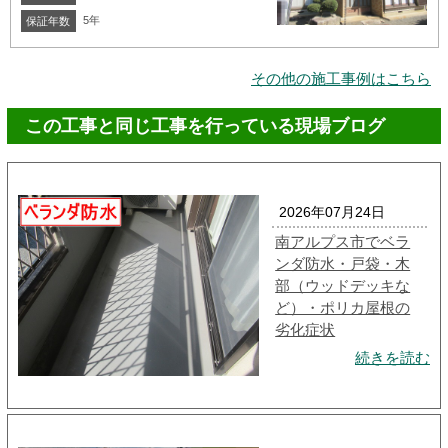
5年
保証年数
その他の施工事例はこちら
この工事と同じ工事を行っている現場ブログ
2026年07月24日
南アルプス市でベラ
ンダ防水・戸袋・木
部（ウッドデッキな
ど）・ポリカ屋根の
劣化症状
続きを読む