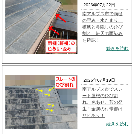
2026年07月22日
南アルプス市で雨樋
の歪み・水たまり、
破風と鼻隠しのひび
割れ、軒天の雨染み
を確認！
続きを読む
2026年07月19日
南アルプス市でスレ
ート屋根のひび割
れ、色あせ、苔の発
生！金属の付帯部は
サビあり！
続きを読む