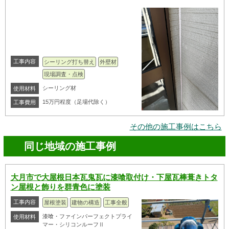
工事内容
シーリング打ち替え
外壁材
現場調査・点検
シーリング材
使用材料
15万円程度（足場代除く）
工事費用
その他の施工事例はこちら
同じ地域の施工事例
大月市で大屋根日本瓦鬼瓦に漆喰取付け・下屋瓦棒葺きトタ
ン屋根と飾りを群青色に塗装
工事内容
屋根塗装
建物の構造
工事全般
漆喰・ファインパーフェクトプライ
使用材料
マー・シリコンルーフⅡ