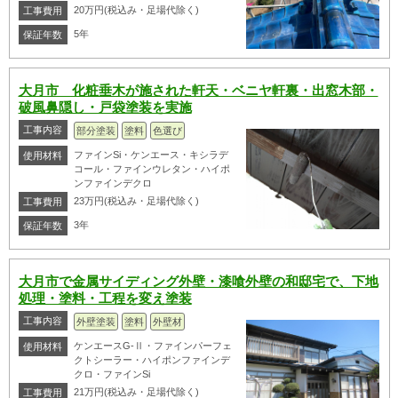
20万円(税込み・足場代除く)
工事費用
5年
保証年数
大月市 化粧垂木が施された軒天・ベニヤ軒裏・出窓木部・
破風鼻隠し・戸袋塗装を実施
工事内容
部分塗装
塗料
色選び
ファインSi・ケンエース・キシラデ
使用材料
コール・ファインウレタン・ハイポ
ンファインデクロ
23万円(税込み・足場代除く)
工事費用
3年
保証年数
大月市で金属サイディング外壁・漆喰外壁の和邸宅で、下地
処理・塗料・工程を変え塗装
工事内容
外壁塗装
塗料
外壁材
ケンエースG-Ⅱ・ファインパーフェ
使用材料
クトシーラー・ハイポンファインデ
クロ・ファインSi
21万円(税込み・足場代除く)
工事費用