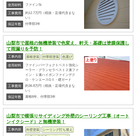
ファインSi
使用材料
約12.7万円（税抜・足場代含まな
工事費用
い）
付帯部3年
保証年数
山梨市で屋根の無機塗装で色変え、軒天・基礎は塗膜保護し
て雨漏りを予防！
工事内容
屋根塗装
付帯部塗装
色選び
ファインパーフェクトベスト強化シ
使用材料
ーラー・グランセラベスト２液ファ
イン・１液ハイポンファインデク
ロ・ケンエースGⅡ・礎ガード
約36.8万円（税抜・足場代含まな
工事費用
い）
屋根8年、付帯部3年
保証年数
山梨市で横張りサイディング外壁のシーリング工事（オート
ンイクシード）と無機塗装！
工事内容
外壁塗装
シーリング打ち替え