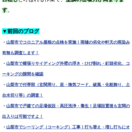
す
。
▼前回のブログ
・
山梨市でコロニアル屋根の点検を実施！雨樋の劣化や軒天の雨染み
有無も調査します！
・
山梨市で横張りサイディング外壁の浮き・ひび割れ・釘頭劣化、コ
ーキングの隙間を確認
・
山梨市で付帯部（玄関周り、庇・換気フード、破風・化粧飾り、土
台水切り等）の調査！
・
山梨市で戸建ての足場仮設・高圧洗浄・養生！足場設置後も玄関の
出入りは可能ですよ！
・
山梨市でシーリング（コーキング）工事！打ち替え・増し打ちにオ