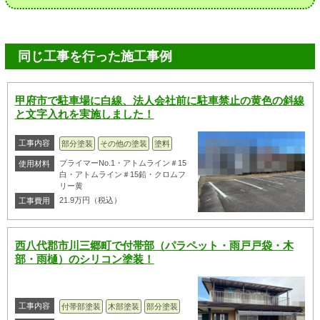
同じ工事を行った施工事例
甲府市で駐車場に白線、法人会社前に駐車禁止の黄色の斜線
と文字入れを実施しました！
工事内容
部分塗装
その他の塗装
塗料
プライマーNo.1・アトムライン＃15
使用材料
白・アトムライン＃15鉛・クロムフ
リー黄
21.9万円（税込）
工事費用
西八代郡市川三郷町で付帯部（パラペット・雨戸戸袋・木
部・雨樋）のシリコン塗装！
工事内容
付帯部塗装
木部塗装
部分塗装