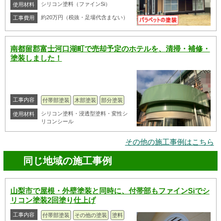
シリコン塗料（ファインSi）
使用材料
約20万円（税抜・足場代含まない）
工事費用
南都留郡富士河口湖町で売却予定のホテルを、清掃・補修・
塗装しました！
工事内容
付帯部塗装
木部塗装
部分塗装
シリコン塗料・浸透型塗料・変性シ
使用材料
リコンシール
その他の施工事例はこちら
同じ地域の施工事例
山梨市で屋根・外壁塗装と同時に、付帯部もファインSiでシ
リコン塗装2回塗り仕上げ
工事内容
付帯部塗装
その他の塗装
塗料