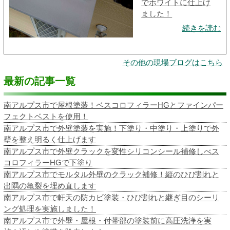
でホワイトに仕上げ
ました！
続きを読む
その他の現場ブログはこちら
最新の記事一覧
南アルプス市で屋根塗装！ベスコロフィラーHGとファインパー
フェクトベストを使用！
南アルプス市で外壁塗装を実施！下塗り・中塗り・上塗りで外
壁を整え明るく仕上げます
南アルプス市で外壁クラックを変性シリコンシール補修しべス
コロフィラーHGで下塗り
南アルプス市でモルタル外壁のクラック補修！縦のひび割れと
出隅の亀裂を埋め直します
南アルプス市で軒天の防カビ塗装・ひび割れと継ぎ目のシーリ
ング処理を実施しました！
南アルプス市で外壁・屋根・付帯部の塗装前に高圧洗浄を実