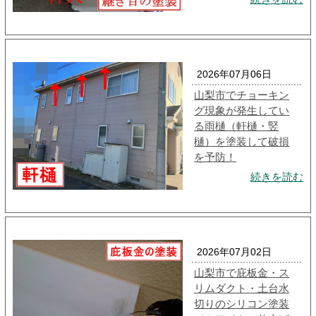
2026年07月06日
山梨市でチョーキン
グ現象が発生してい
る雨樋（軒樋・竪
樋）を塗装して破損
を予防！
続きを読む
2026年07月02日
山梨市で庇板金・ス
リムダクト・土台水
切りのシリコン塗装