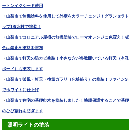
ートンイクシード使用
・
山梨市で無機塗料を使用して外壁をカラーチェンジ！グランセラト
ップ1液水性で塗装！
・
山梨市でコロニアル屋根の無機塗装でローマオレンジに色変え！板
金は錆止め塗料を塗布
・
山梨市で軒天の防カビ塗装！小さな穴が多数開いている軒天（有孔
ボード）も塗装します
・
山梨市で破風・軒天・換気ガラリ（化粧飾り）の塗装！ファインSi
でホワイトに仕上げ
・
山梨市で住宅の基礎巾木を塗装しました！塗膜保護することで基礎
のひび割れを防ぎます
照明ライトの塗装