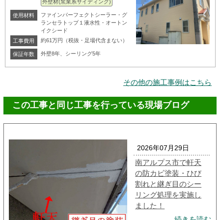
外壁材(窯業系サイディング)
ファインパーフェクトシーラー・グ
使用材料
ランセラトップ１液水性・オートン
イクシード
約61万円（税抜・足場代含まない）
工事費用
外壁8年、シーリング5年
保証年数
その他の施工事例はこちら
この工事と同じ工事を行っている現場ブログ
2026年07月29日
南アルプス市で軒天
の防カビ塗装・ひび
割れと継ぎ目のシー
リング処理を実施し
ました！
続きを読む