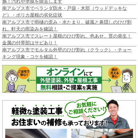
施！汚れや塗膜を除去します
南アルプス市でベランダ防水・戸袋・木部（ウッドデッキな
ど）・ポリカ屋根の劣化症状
南アルプス市で雨樋の歪み・水たまり、破風と鼻隠しのひび割
れ、軒天の雨染みを確認！
南アルプス市でスレート屋根のひび割れ、色あせ、苔の発生！
金属の付帯部はサビあり！
南アルプス市でモルタル外壁のひび割れ（クラック）・チョー
キング現象・コケを確認！