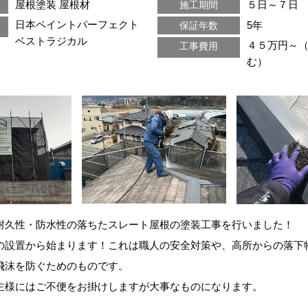
屋根塗装
屋根材
５日～７日
施工期間
日本ペイントパーフェクト
5年
保証年数
ベストラジカル
４５万円～
工事費用
む）
耐久性・防水性の落ちたスレート屋根の塗装工事を行いました！
の設置から始まります！これは職人の安全対策や、高所からの落下
飛沫を防ぐためのものです。
主様にはご不便をお掛けしますが大事なものになります。