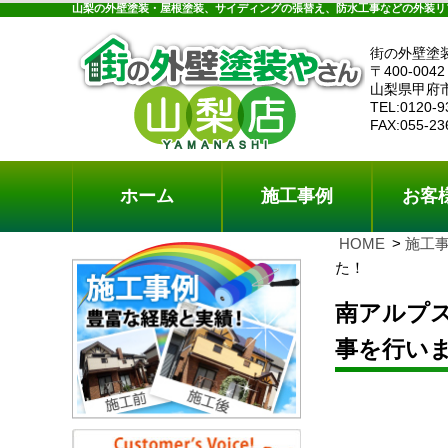
ホーム
施工事例
お客様の声
工事メニ
山梨の外壁塗装・屋根塗装、サイディングの張替え、防水工事などの外装リ
街の外壁塗
〒400-0042
山梨県甲府
TEL:0120-9
FAX:055-23
ホーム
施工事例
お客
HOME
施工
た！
南アルプ
事を行い