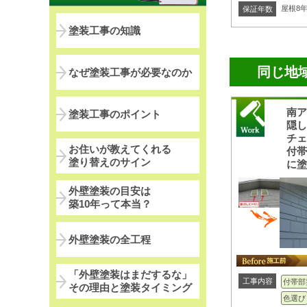
屋根8
保証年数
塗装工事の知識
同じ地
なぜ塗装工事が必要なのか
南
塗装工事のポイント
隠
チ
お住いが教えてくれる
付
塗り替えのサイン
に
外壁塗装の目安は
築10年って本当？
外壁塗装の全工程
「外壁塗装はまだするな」
工事内容
付帯部
その理由と塗装タイミング
色選び