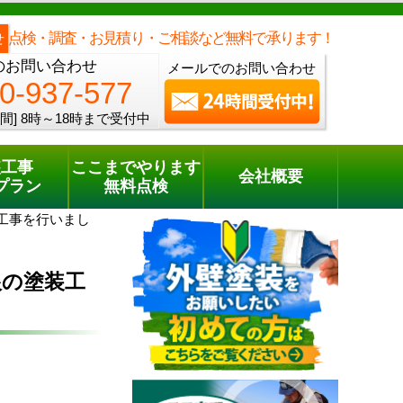
メールでのご相談
電話でのご相談
[8時～18時まで受付中]
0120-937-577
phone
点検・調査・お見積り・ご相談など無料で承ります！
せ
のお問い合わせ
メールでのお問い合わせ
0-937-577
間]
8時～18時まで受付中
装工事
ここまでやります
会社概要
プラン
無料点検
工事を行いまし
根の塗装工