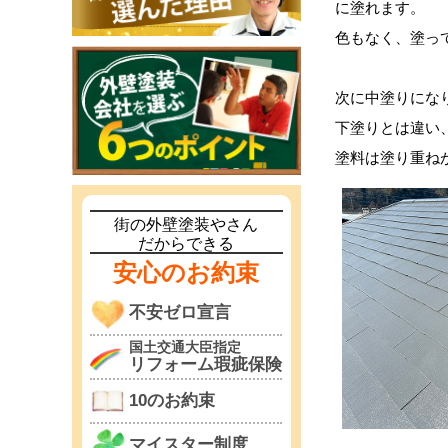
に塗れます。
色もなく、
塗っ
次に中塗りにな
下塗りとは違い
塗料は塗り重ね
街の外壁塗装やさん
だからできる
安心のお約束
不安ゼロ宣言
国土交通大臣指定
リフォーム瑕疵保険
10のお約束
マイスター制度