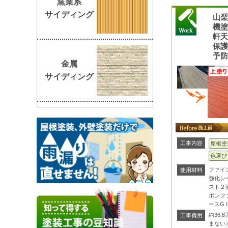
窯業系
サイディング
山
機
軒
保
予
金属
サイディング
工事内容
屋根塗
色選び
ファイ
使用材料
強化シ
スト２
ポンフ
ースG
約36
工事費用
まない