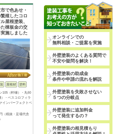
吹市で色あせ・
の繁殖したコロ
アル屋根塗装、
いた棟板金の交
を実施しました
オンラインでの
無料相談・ご提案を実施
外壁塗装のよくある質問で
不安や疑問を解決！
外壁塗装の助成金
条件や申請の流れを解説
装
屋根材
塗料
外壁塗装を失敗させない
ン105（軒樋）・丸60
５つの分岐点
樋）・ベスコロフィラ
ァインパーフェクトベ
外壁塗装に追加料金
万円（税抜・足場代含
って発生するの？
）
外壁塗装の相見積もり
必要性と活用方法を解説！