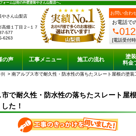
ュー
施工の流れ
会社概要
料金プラン
無料点検
フォームは街の外壁塗装やさん山梨店へ。
お問い合わ
装やさん山梨店
お電話で
市高畑１丁目２−１７
012
phone
37-577
6-6263
[電話受付時
塗
様の声
工事メニュー
施工の流れ
料金
事例
南アルプス市で耐久性・防水性の落ちたスレート屋根の塗装
ス市で耐久性・防水性の落ちたスレート屋
ました！