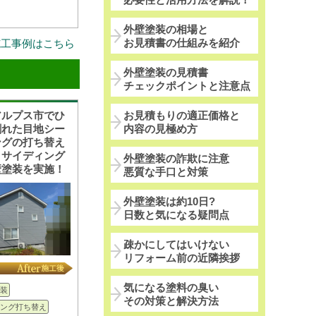
外壁塗装の相場と
お見積書の仕組みを紹介
施工事例はこちら
外壁塗装の見積書
チェックポイントと注意点
アルプス市でひ
お見積もりの適正価格と
割れた目地シー
内容の見極め方
ングの打ち替え
、サイディング
外壁塗装の詐欺に注意
壁塗装を実施！
悪質な手口と対策
外壁塗装は約10日?
日数と気になる疑問点
疎かにしてはいけない
リフォーム前の近隣挨拶
気になる塗料の臭い
装
その対策と解決方法
ング打ち替え