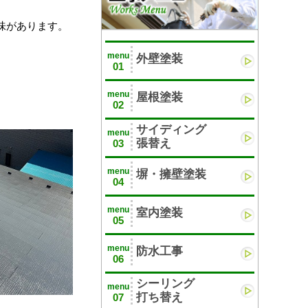
味があります。
menu
外壁塗装
01
。
menu
屋根塗装
02
サイディング
menu
張替え
03
menu
塀・擁壁塗装
04
menu
室内塗装
05
menu
防水工事
06
シーリング
menu
打ち替え
07