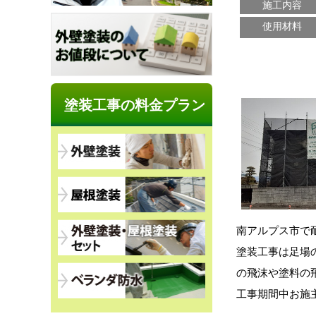
施工内容
使用材料
塗装工事の料金プラン
南アルプス市で
塗装工事は足場
の飛沫や塗料の
工事期間中お施