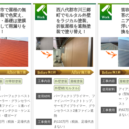
梨市で屋根の無
西八代郡市川三郷
笛
塗装で色変え、
町でモルタル外壁
苔
天・基礎は塗膜
をラジカル塗装、
ニ
護して雨漏りを
折板屋根を遮熱塗
浮
防！
装で塗り替え！
換
工事内容
工事内容
装
付帯部塗装
外壁塗装
屋根塗装
屋根塗
外壁材(モルタル)
アイア
使用材料
φ（竪
ンパーフェクトベスト
パーフェクトプライマー、フ
使用材料
ー・フ
ーラー・グランセラベ
ァインパーフェクトトップ、
スト
液ファイン・１液ハイ
サーモアイプライマー、グラ
約62
工事費用
ァインデクロ・ケンエ
ンセラベスト2液ファイン遮
まない
Ⅱ・礎ガード
熱
.8万円（税抜・足場代含
約110万円（税抜、足場代含
工事費用
）
まない）