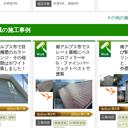
年、付帯部3年
外壁5年、屋根5年
保証年数
その他の
域の施工事例
アルプス市で目
南アルプス市でス
南
し擁壁のカラー
レート屋根にベス
び
ェンジ・その他
コロフィラーH
リ
帯部はホワイト
G・ファインパー
と
塗装しました！
フェクトベストで
外
塗装
工事内容
塗装
塗料
外壁塗
工事内容
屋根塗装
付帯部塗装
シーリ