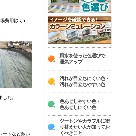
足場費用除く）
風水を使った色選びで
運気アップ
汚れが目立ちにくい色・
汚れが目立ちやすい色
ました。
色あせしやすい色・
色あせしにくい色
ツートンやカラフルに塗
り替えたい人が知ってお
くべきこと
シートなど敷い