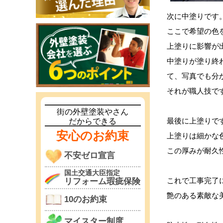
次に中塗りです
ここで希望の色
上塗りに影響が
中塗りが塗り終
て、写真でも分
それが職人技で
街の外壁塗装やさん
最後に上塗りで
だからできる
安心のお約束
上塗りは細かな
この厚みが耐久
不安ゼロ宣言
国土交通大臣指定
これで工事完了
リフォーム瑕疵保険
艶のある素敵な
10のお約束
マイスター制度