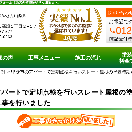
ュー
施工の流れ
会社概要
料金プラン
無料点検
フォームは街の外壁塗装やさん山梨店へ。
お問い合わ
装やさん山梨店
お電話で
市高畑１丁目２−１７
012
phone
37-577
6-6263
[電話受付時
塗
様の声
工事メニュー
施工の流れ
料金
事例
甲斐市のアパートで定期点検を行いスレート屋根の塗装時期
アパートで定期点検を行いスレート屋根の
工事を行いました