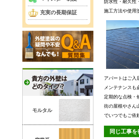
防水性・耐久性
施工方法や使用
充実の長期保証
アパートはご入
メンテナンスも
定期的な点検・
街の屋根やさん
モルタル
でいつでもご依
同じ工事を