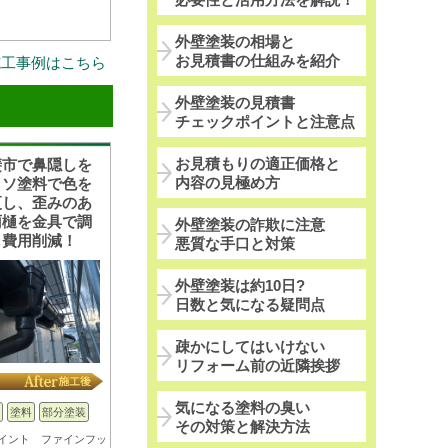
外壁塗装の相場と
お見積書の仕組みを紹介
施工事例はこちら
外壁塗装の見積書
チェックポイントと注意点
お見積もりの適正価格と
斐市で鼻隠しを
内容の見極め方
ッソ塗料で色を
更し、歪みのあ
雨樋を金具で調
外壁塗装の詐欺に注意
し費用削減！
悪質な手口と対策
外壁塗装は約10日?
日数と気になる疑問点
疎かにしてはいけない
リフォーム前の近隣挨拶
気になる塗料の臭い
塗料
部分塗装
その対策と解決方法
イント ファインフッ