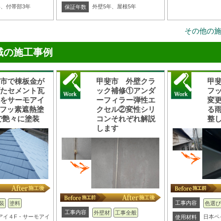
年、付帯部3年
外壁5年、屋根5年
保証年数
その他の
域の施工事例
斐市で棟板金が
甲斐市 外壁クラ
甲
げたセメント瓦
ック補修①アンダ
フ
根をサーモアイ
ーフィラー弾性エ
変
(フッ素遮熱塗
クセル②変性シリ
る
で艶々に塗装
コンそれぞれ解説
整
します
工事内容
装
塗料
色選び
工事内容
外壁材
工事全般
アイ４F・サーモアイ
日本ペ
使用材料