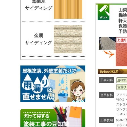
窯業系
サイディング
山
機
軒
保
予
金属
サイディング
工事内容
屋根塗
色選び
ファイ
使用材料
強化シ
スト２
ポンフ
ースG
約36
工事費用
まない