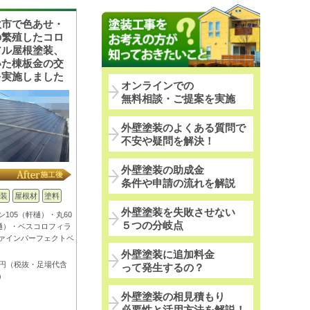
吹市で色あせ・
の繁殖したコロ
アル屋根塗装、
いた棟板金の交
を実施しました
オンラインでの
無料相談・ご提案を実施
外壁塗装のよくある質問で
不安や疑問を解決！
外壁塗装の助成金
条件や申請の流れを解説
装
屋根材
塗料
外壁塗装を失敗させない
ン105（軒樋）・丸60
５つの分岐点
樋）・ベスコロフィラ
ァインパーフェクトベ
外壁塗装に追加料金
万円（税抜・足場代含
って発生するの？
）
外壁塗装の相見積もり
必要性と活用方法を解説！