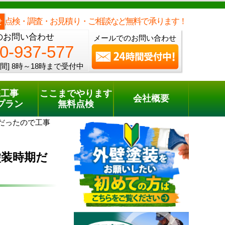
メールでのご相談
電話でのご相談
[8時～18時まで受付中]
0120-937-577
phone
点検・調査・お見積り・ご相談など無料で承ります！
せ
のお問い合わせ
メールでのお問い合わせ
0-937-577
間]
8時～18時まで受付中
装工事
ここまでやります
会社概要
プラン
無料点検
だったので工事
塗装時期だ