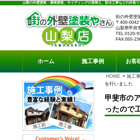
ホーム
施工事例
お客様の声
工事メニ
山梨の外壁塗装・屋根塗装、サイディングの張替え、防水工事などの外装リ
街の外壁塗
〒400-0042
山梨県甲府
TEL:0120-9
FAX:055-23
ホーム
施工事例
お客
HOME
施工
を行いました
甲斐市の
ったので