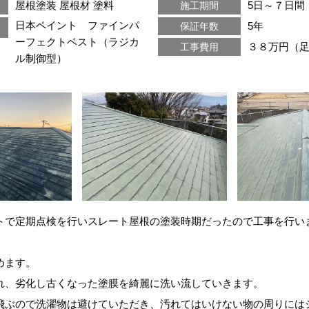
屋根塗装
屋根材
塗料
5日～７日間
施工期間
日本ペイント ファインパ
5年
保証年数
ーフェクトベスト（ラジカ
３８万円（
工事費用
ル制御型）
トで定期点検を行いスレート屋根の塗装時期だったので工事を行い
めます。
れ、劣化し古くなった塗膜を綺麗に洗い流していきます。
飛ぶので洗濯物は避けていただき、汚れてはいけない物の周りには