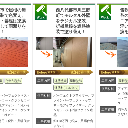
梨市で屋根の無
西八代郡市川三郷
笛
塗装で色変え、
町でモルタル外壁
苔
天・基礎は塗膜
をラジカル塗装、
ニ
護して雨漏りを
折板屋根を遮熱塗
浮
防！
装で塗り替え！
換
工事内容
工事内容
装
付帯部塗装
外壁塗装
屋根塗装
屋根塗
外壁材(モルタル)
アイア
使用材料
φ（竪
ンパーフェクトベスト
パーフェクトプライマー、フ
使用材料
ー・フ
ーラー・グランセラベ
ァインパーフェクトトップ、
スト
液ファイン・１液ハイ
サーモアイプライマー、グラ
約62
工事費用
ァインデクロ・ケンエ
ンセラベスト2液ファイン遮
まない
Ⅱ・礎ガード
熱
.8万円（税抜・足場代含
約110万円（税抜、足場代含
工事費用
）
まない）