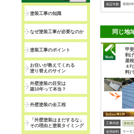
屋根8
保証年数
塗装工事の知識
同じ地
なぜ塗装工事が必要なのか
甲
塗装工事のポイント
剥
屋
お住いが教えてくれる
４F
塗り替えのサイン
料)
外壁塗装の目安は
築10年って本当？
外壁塗装の全工程
「外壁塗装はまだするな」
工事内容
屋根塗
その理由と塗装タイミング
サーモ
使用材料