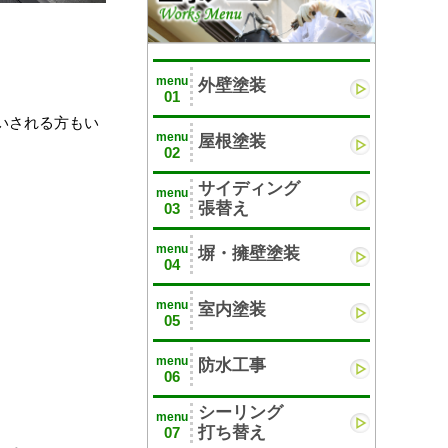
menu
外壁塗装
01
いされる方もい
menu
屋根塗装
02
サイディング
menu
張替え
03
menu
塀・擁壁塗装
04
menu
室内塗装
05
menu
防水工事
06
シーリング
menu
打ち替え
07