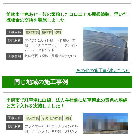
笛吹市で色あせ・苔の繁殖したコロニアル屋根塗装、浮いた
棟板金の交換を実施しました
工事内容
屋根塗装
屋根材
塗料
アイアン105（軒樋）・丸60φ（竪
使用材料
樋）・ベスコロフィラー・ファイン
パーフェクトベスト
約62万円（税抜・足場代含まない）
工事費用
その他の施工事例はこちら
同じ地域の施工事例
甲府市で駐車場に白線、法人会社前に駐車禁止の黄色の斜線
と文字入れを実施しました！
工事内容
部分塗装
その他の塗装
塗料
プライマーNo.1・アトムライン＃15
使用材料
白・アトムライン＃15鉛・クロムフ