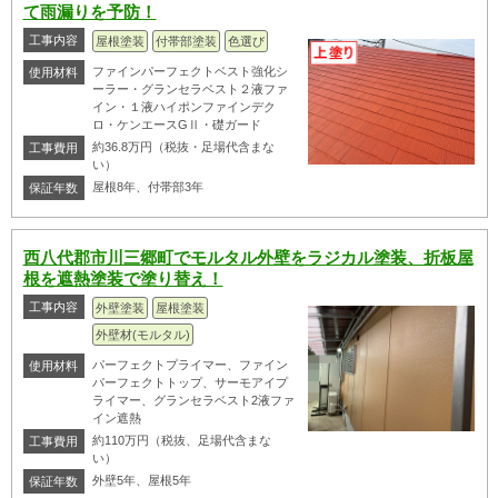
て雨漏りを予防！
工事内容
屋根塗装
付帯部塗装
色選び
ファインパーフェクトベスト強化シ
使用材料
ーラー・グランセラベスト２液ファ
イン・１液ハイポンファインデク
ロ・ケンエースGⅡ・礎ガード
約36.8万円（税抜・足場代含まな
工事費用
い）
屋根8年、付帯部3年
保証年数
西八代郡市川三郷町でモルタル外壁をラジカル塗装、折板屋
根を遮熱塗装で塗り替え！
工事内容
外壁塗装
屋根塗装
外壁材(モルタル)
パーフェクトプライマー、ファイン
使用材料
パーフェクトトップ、サーモアイプ
ライマー、グランセラベスト2液ファ
イン遮熱
約110万円（税抜、足場代含まな
工事費用
い）
外壁5年、屋根5年
保証年数