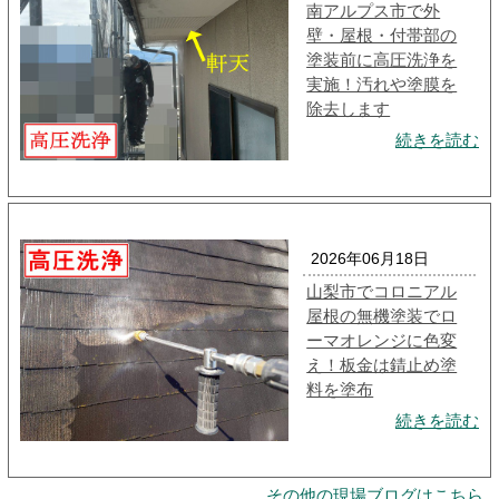
南アルプス市で外
壁・屋根・付帯部の
塗装前に高圧洗浄を
実施！汚れや塗膜を
除去します
続きを読む
2026年06月18日
山梨市でコロニアル
屋根の無機塗装でロ
ーマオレンジに色変
え！板金は錆止め塗
料を塗布
続きを読む
その他の現場ブログはこちら