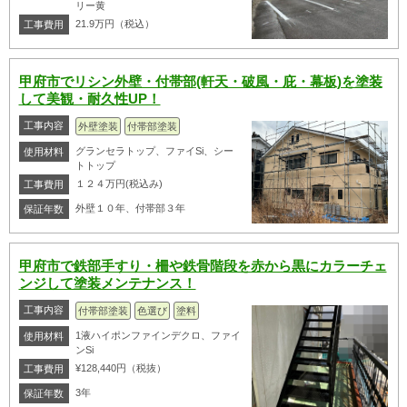
リー黄
21.9万円（税込）
工事費用
甲府市でリシン外壁・付帯部(軒天・破風・庇・幕板)を塗装
して美観・耐久性UP！
工事内容
外壁塗装
付帯部塗装
グランセラトップ、ファイSi、シー
使用材料
トトップ
１２４万円(税込み)
工事費用
外壁１０年、付帯部３年
保証年数
甲府市で鉄部手すり・柵や鉄骨階段を赤から黒にカラーチェ
ンジして塗装メンテナンス！
工事内容
付帯部塗装
色選び
塗料
1液ハイポンファインデクロ、ファイ
使用材料
ンSi
¥128,440円（税抜）
工事費用
3年
保証年数