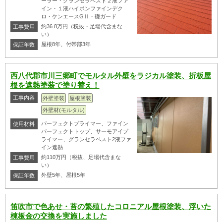
ーラー・グランセラベスト２液ファ
イン・１液ハイポンファインデク
ロ・ケンエースGⅡ・礎ガード
約36.8万円（税抜・足場代含まな
工事費用
い）
屋根8年、付帯部3年
保証年数
西八代郡市川三郷町でモルタル外壁をラジカル塗装、折板屋
根を遮熱塗装で塗り替え！
工事内容
外壁塗装
屋根塗装
外壁材(モルタル)
パーフェクトプライマー、ファイン
使用材料
パーフェクトトップ、サーモアイプ
ライマー、グランセラベスト2液ファ
イン遮熱
約110万円（税抜、足場代含まな
工事費用
い）
外壁5年、屋根5年
保証年数
笛吹市で色あせ・苔の繁殖したコロニアル屋根塗装、浮いた
棟板金の交換を実施しました