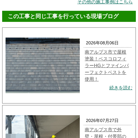
その他の施工事例はこちら
この工事と同じ工事を行っている現場ブログ
2026年08月06日
南アルプス市で屋根
塗装！ベスコロフィ
ラーHGとファインパ
ーフェクトベストを
使用！
続きを読む
2026年07月27日
南アルプス市で外
壁・屋根・付帯部の