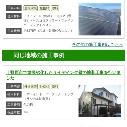
工事内容
屋根塗装
屋根材
塗料
アイアン105（軒樋）・丸60φ（竪
使用材料
樋）・ベスコロフィラー・ファイン
パーフェクトベスト
約62万円（税抜・足場代含まない）
工事費用
その他の施工事例はこちら
同じ地域の施工事例
上野原市で塗膜劣化したサイデイング壁の塗装工事を行いま
した
工事内容
外壁塗装
外壁材
塗料
日本ペイント パーフェクトトップ
使用材料
（ラジカル制御型）
41万円
工事費用
7年
保証年数