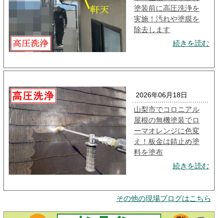
塗装前に高圧洗浄を
実施！汚れや塗膜を
除去します
続きを読む
2026年06月18日
山梨市でコロニアル
屋根の無機塗装でロ
ーマオレンジに色変
え！板金は錆止め塗
料を塗布
続きを読む
その他の現場ブログはこちら