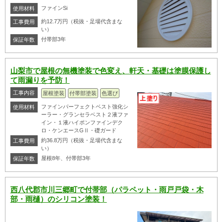
ファインSi
使用材料
約12.7万円（税抜・足場代含まな
工事費用
い）
付帯部3年
保証年数
山梨市で屋根の無機塗装で色変え、軒天・基礎は塗膜保護し
て雨漏りを予防！
工事内容
屋根塗装
付帯部塗装
色選び
ファインパーフェクトベスト強化シ
使用材料
ーラー・グランセラベスト２液ファ
イン・１液ハイポンファインデク
ロ・ケンエースGⅡ・礎ガード
約36.8万円（税抜・足場代含まな
工事費用
い）
屋根8年、付帯部3年
保証年数
西八代郡市川三郷町で付帯部（パラペット・雨戸戸袋・木
部・雨樋）のシリコン塗装！