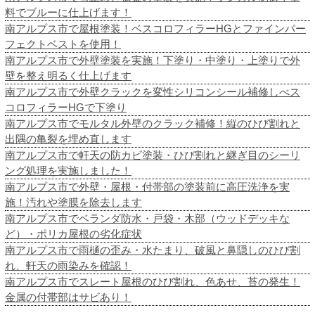
料でブルーに仕上げます！
南アルプス市で屋根塗装！ベスコロフィラーHGとファインパー
フェクトベストを使用！
南アルプス市で外壁塗装を実施！下塗り・中塗り・上塗りで外
壁を整え明るく仕上げます
南アルプス市で外壁クラックを変性シリコンシール補修しべス
コロフィラーHGで下塗り
南アルプス市でモルタル外壁のクラック補修！縦のひび割れと
出隅の亀裂を埋め直します
南アルプス市で軒天の防カビ塗装・ひび割れと継ぎ目のシーリ
ング処理を実施しました！
南アルプス市で外壁・屋根・付帯部の塗装前に高圧洗浄を実
施！汚れや塗膜を除去します
南アルプス市でベランダ防水・戸袋・木部（ウッドデッキな
ど）・ポリカ屋根の劣化症状
南アルプス市で雨樋の歪み・水たまり、破風と鼻隠しのひび割
れ、軒天の雨染みを確認！
南アルプス市でスレート屋根のひび割れ、色あせ、苔の発生！
金属の付帯部はサビあり！