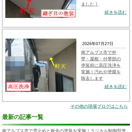
ました！
続きを読む
2026年07月27日
南アルプス市で外
壁・屋根・付帯部の
塗装前に高圧洗浄を
実施！汚れや塗膜を
除去します
続きを読む
その他の現場ブログはこちら
最新の記事一覧
南アルプス市で雪止めと板金の塗装を実施！ラジカル制御型塗