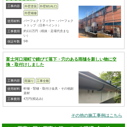
工事内容
外壁塗装
外壁材(ALC)
外壁補修
パーフェクトフィラー・パーフェク
使用材料
トトップ（日本ペイント）
約111万円（税抜・足場代含まな
工事費用
い）
5年
保証年数
富士河口湖町で錆びて落下・穴のある雨樋を新しい物に交
換・取付けしました
工事内容
雨漏り
工事全般
軒樋・竪樋・取付け金具・その他副
使用材料
資材
4万円(税込み)
工事費用
その他の施工事例はこちら