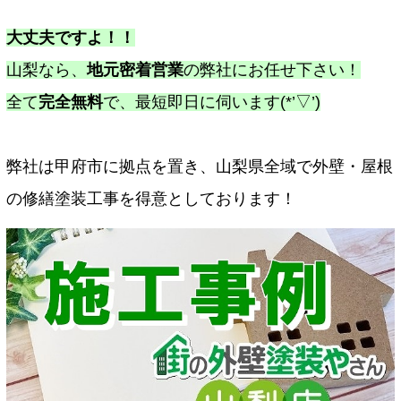
大丈夫ですよ！！
山梨なら、
地元密着営業
の弊社にお任せ下さい！
全て
完全無料
で、最短即日に伺います(*’▽’)
弊社は甲府市に拠点を置き、山梨県全域で外壁・屋根
の修繕塗装工事を得意としております！