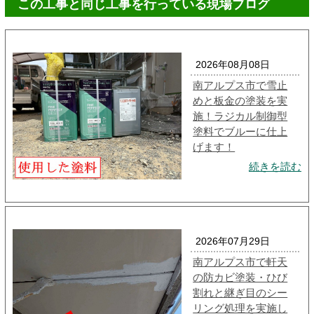
この工事と同じ工事を行っている現場ブログ
2026年08月08日
南アルプス市で雪止
めと板金の塗装を実
施！ラジカル制御型
塗料でブルーに仕上
げます！
続きを読む
2026年07月29日
南アルプス市で軒天
の防カビ塗装・ひび
割れと継ぎ目のシー
リング処理を実施し