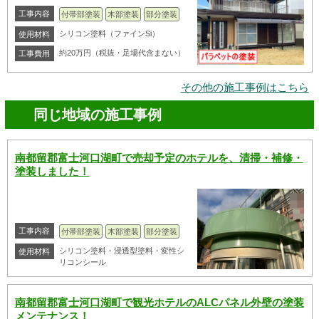
工事内容
付帯部塗装
木部塗装
部分塗装
シリコン塗料（ファインSi）
使用材料
約20万円（税抜・足場代含まない）
工事費用
その他の施工事例はこちら
同じ地域の施工事例
南都留郡富士河口湖町で売却予定のホテルを、清掃・補修・
塗装しました！
工事内容
付帯部塗装
木部塗装
部分塗装
シリコン塗料・浸透型塗料・変性シ
使用材料
リコンシール
南都留郡富士河口湖町で観光ホテルのALCパネル外壁の塗装
メンテナンス！