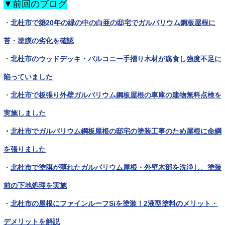
▼前回のブログ
・
北杜市で築20年の緑の中の白亜の邸宅でガルバリウム鋼板屋根に
苔・塗膜の劣化を確認
・
北杜市のウッドデッキ・バルコニー手摺り木材が腐食し強度不足に
陥っていました
・
北杜市で板張り外壁ガルバリウム鋼板屋根の車庫の建物無料点検を
実施しました
・
北杜市でガルバリウム鋼板屋根の邸宅の塗装工事のため屋根に命綱
を張りました
・
北杜市で塗膜が薄れたガルバリウム屋根・外壁木部を洗浄し、塗装
前の下地処理を実施
・
北杜市の屋根にファインルーフSiを塗装！2液型塗料のメリット・
デメリットを解説