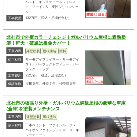
ベスト、キシラデコールフォレス
ト、ファインSi、変性シリコンシー
ル
132万円（税込・足場代含む）
工事費用
北杜市で外壁カラーチェンジ！ガルバリウム屋根に遮熱塗
装！軒天・破風は板金カバー！
工事内容
外壁塗装
屋根塗装
塗料
サーモアイプライマー・サーモアイ
使用材料
Ｓｉ・パーフェクトフィラー・パー
フェクトトップ
212万円（税込、足場含む）
工事費用
屋根５年、外壁７年、付帯部３年
保証年数
北杜市の板張り外壁・ガルバリウム鋼板屋根の豪華な車庫
(倉庫)を塗装メンテナンス
工事内容
外壁塗装
屋根塗装
日本ペイント ファインルーフSi・
使用材料
ハイポンファインプライマーⅡ・キ
シラデコール