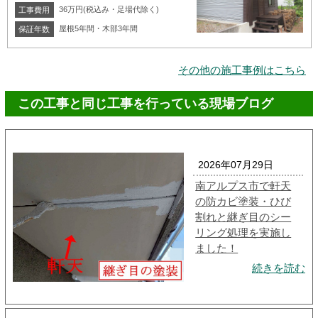
36万円(税込み・足場代除く)
工事費用
屋根5年間・木部3年間
保証年数
その他の施工事例はこちら
この工事と同じ工事を行っている現場ブログ
2026年07月29日
南アルプス市で軒天
の防カビ塗装・ひび
割れと継ぎ目のシー
リング処理を実施し
ました！
続きを読む