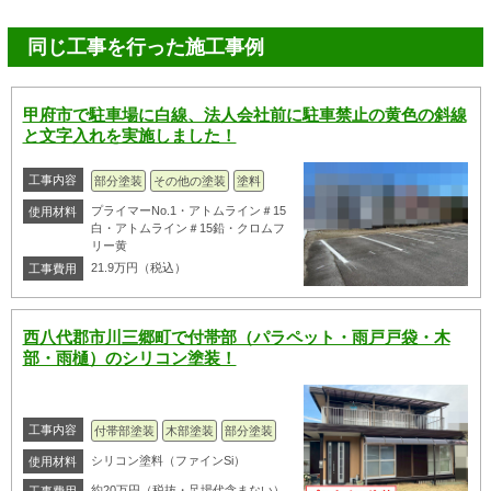
同じ工事を行った施工事例
甲府市で駐車場に白線、法人会社前に駐車禁止の黄色の斜線
と文字入れを実施しました！
工事内容
部分塗装
その他の塗装
塗料
プライマーNo.1・アトムライン＃15
使用材料
白・アトムライン＃15鉛・クロムフ
リー黄
21.9万円（税込）
工事費用
西八代郡市川三郷町で付帯部（パラペット・雨戸戸袋・木
部・雨樋）のシリコン塗装！
工事内容
付帯部塗装
木部塗装
部分塗装
シリコン塗料（ファインSi）
使用材料
約20万円（税抜・足場代含まない）