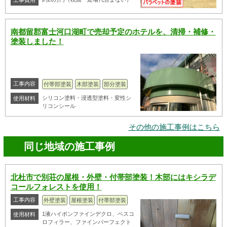
工事費用
南都留郡富士河口湖町で売却予定のホテルを、清掃・補修・
塗装しました！
工事内容
付帯部塗装
木部塗装
部分塗装
シリコン塗料・浸透型塗料・変性シ
使用材料
リコンシール
その他の施工事例はこちら
同じ地域の施工事例
北杜市で別荘の屋根・外壁・付帯部塗装！木部にはキシラデ
コールフォレストを使用！
工事内容
外壁塗装
屋根塗装
付帯部塗装
1液ハイポンファインデクロ、ベスコ
使用材料
ロフィラー、ファインパーフェクト