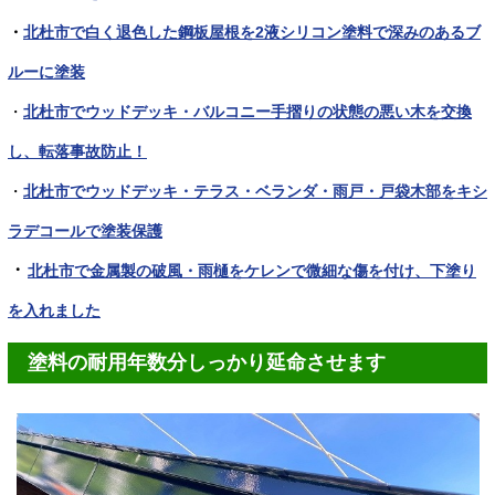
・
北杜市で白く退色した鋼板屋根を2液シリコン塗料で深みのあるブ
ルーに塗装
・
北杜市でウッドデッキ・バルコニー手摺りの状態の悪い木を交換
し、転落事故防止！
・
北杜市でウッドデッキ・テラス・ベランダ・雨戸・戸袋木部をキシ
ラデコールで塗装保護
・
北杜市で金属製の破風・雨樋をケレンで微細な傷を付け、下塗り
を入れました
塗料の耐用年数分しっかり延命させます