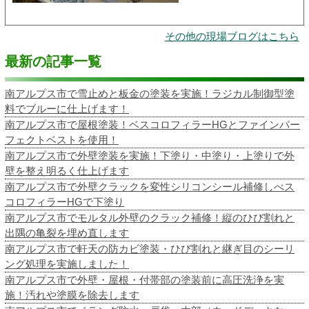
その他の現場ブログはこちら
最新の記事一覧
南アルプス市で雪止めと板金の塗装を実施！ラジカル制御型塗
料でブルーに仕上げます！
南アルプス市で屋根塗装！ベスコロフィラーHGとファインパー
フェクトベストを使用！
南アルプス市で外壁塗装を実施！下塗り・中塗り・上塗りで外
壁を整え明るく仕上げます
南アルプス市で外壁クラックを変性シリコンシール補修しべス
コロフィラーHGで下塗り
南アルプス市でモルタル外壁のクラック補修！縦のひび割れと
出隅の亀裂を埋め直します
南アルプス市で軒天の防カビ塗装・ひび割れと継ぎ目のシーリ
ング処理を実施しました！
南アルプス市で外壁・屋根・付帯部の塗装前に高圧洗浄を実
施！汚れや塗膜を除去します