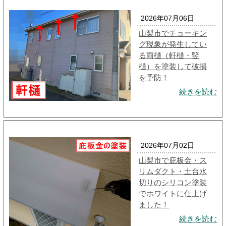
2026年07月06日
山梨市でチョーキン
グ現象が発生してい
る雨樋（軒樋・竪
樋）を塗装して破損
を予防！
続きを読む
2026年07月02日
山梨市で庇板金・ス
リムダクト・土台水
切りのシリコン塗装
でホワイトに仕上げ
ました！
続きを読む