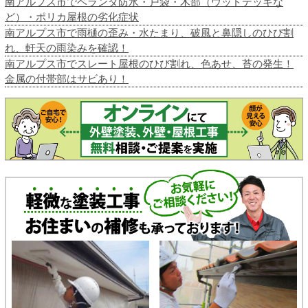
南アルプス市でベランダ防水・戸袋・木部（ウッドデッキな
ど）・ポリカ屋根の劣化症状
南アルプス市で雨樋の歪み・水たまり、破風と鼻隠しのひび割
れ、軒天の雨染みを確認！
南アルプス市でスレート屋根のひび割れ、色あせ、苔の発生！
金属の付帯部はサビあり！