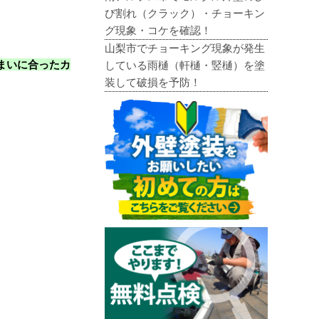
び割れ（クラック）・チョーキン
グ現象・コケを確認！
山梨市でチョーキング現象が発生
まいに合ったカ
している雨樋（軒樋・竪樋）を塗
装して破損を予防！