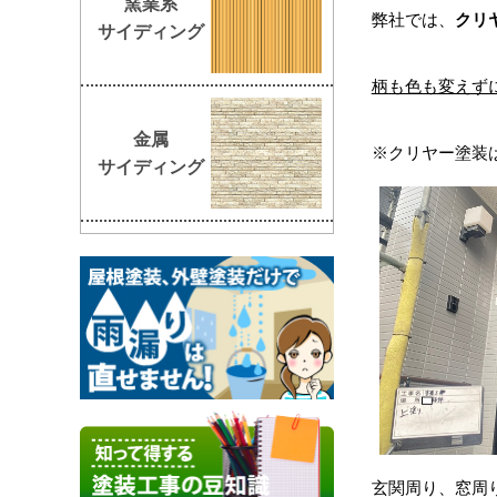
窯業系
弊社では、
クリ
サイディング
柄も色も変えずに
金属
※クリヤー塗装
サイディング
玄関周り、窓周