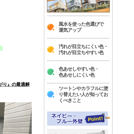
風水を使った色選びで
運気アップ
汚れが目立ちにくい色・
。
汚れが目立ちやすい色
色あせしやすい色・
色あせしにくい色
がり』の最適解
ツートンやカラフルに塗
り替えたい人が知ってお
くべきこと