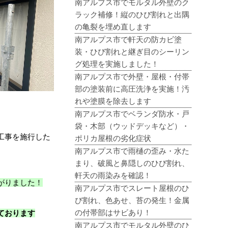
南アルプス市でモルタル外壁のク
ラック補修！縦のひび割れと出隅
の亀裂を埋め直します
南アルプス市で軒天の防カビ塗
装・ひび割れと継ぎ目のシーリン
グ処理を実施しました！
南アルプス市で外壁・屋根・付帯
部の塗装前に高圧洗浄を実施！汚
れや塗膜を除去します
南アルプス市でベランダ防水・戸
袋・木部（ウッドデッキなど）・
工事を施行した
ポリカ屋根の劣化症状
南アルプス市で雨樋の歪み・水た
まり、破風と鼻隠しのひび割れ、
軒天の雨染みを確認！
がりました！
南アルプス市でスレート屋根のひ
び割れ、色あせ、苔の発生！金属
の付帯部はサビあり！
ております
南アルプス市でモルタル外壁のひ