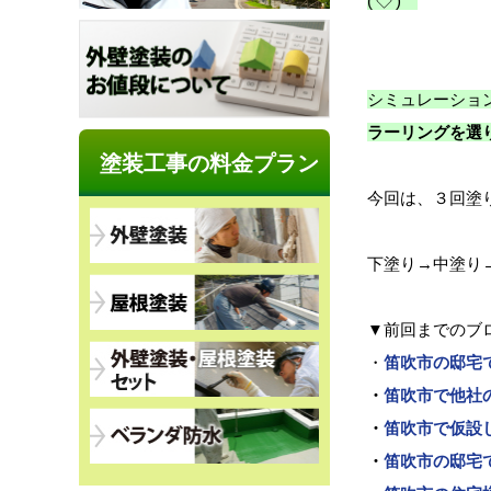
(‘◇’)ゞ
シミュレーショ
ラーリングを選
塗装工事の料金プラン
今回は、３回塗
下塗り→中塗り→
▼前回までのブ
・
笛吹市の邸宅
・
笛吹市で他社
・
笛吹市で仮設
・
笛吹市の邸宅