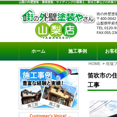
ホーム
施工事例
お客様の声
工事メニ
山梨の外壁塗装・屋根塗装、サイディングの張替え、防水工事などの外装リ
街の外壁塗
〒400-0042
山梨県甲府
TEL:0120-9
FAX:055-23
ホーム
施工事例
お客
HOME
現場
笛吹市の
工事