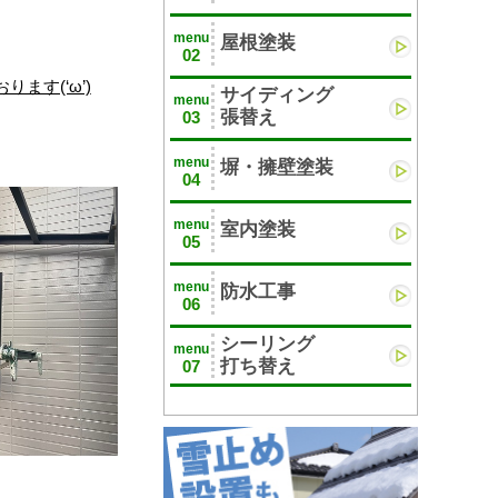
menu
屋根塗装
02
す(‘ω’)
サイディング
menu
張替え
03
menu
塀・擁壁塗装
04
menu
室内塗装
05
menu
防水工事
06
シーリング
menu
打ち替え
07