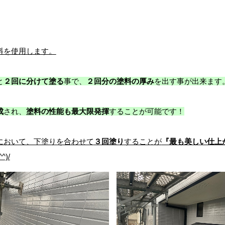
料を使用します。
と
２回に分けて塗る
事で、
２回分の塗料の厚み
を出す事が出来ます
成
され、
塗料の性能も最大限発揮
することが可能です！
において、下塗りを合わせて
３回塗り
することが
『最も美しい仕上
)/