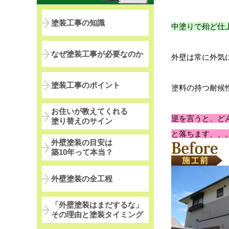
塗装工事の知識
中塗りで殆ど仕
なぜ塗装工事が必要なのか
外壁は常に外気
塗装工事のポイント
塗料の持つ耐候
お住いが教えてくれる
逆を言うと、ど
塗り替えのサイン
と落ちます、、
外壁塗装の目安は
築10年って本当？
外壁塗装の全工程
「外壁塗装はまだするな」
その理由と塗装タイミング