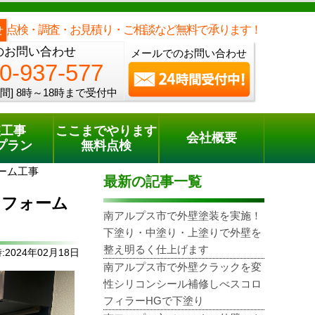
メールでのご相談
電話でのご相談
[8時～18時まで受付中]
0120-937-577
phone
点検・調査・お見積り・ご相談など無料で承ります！
せ
のお問い合わせ
メールでのお問い合わせ
0-937-577
間]
8時～18時まで受付中
装工事
ここまでやります
会社概要
プラン
無料点検
ーム工事
最新の記事一覧
リフォーム
南アルプス市で外壁塗装を実施！
下塗り・中塗り・上塗りで外壁を
整え明るく仕上げます
2024年02月18日
南アルプス市で外壁クラックを変
性シリコンシール補修しべスコロ
フィラーHGで下塗り