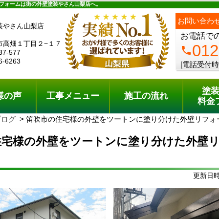
ュー
施工の流れ
会社概要
料金プラン
無料点検
フォームは街の外壁塗装やさん山梨店へ。
お問い合わ
装やさん山梨店
お電話で
市高畑１丁目２−１７
012
phone
37-577
6-6263
[電話受付時
塗
様の声
工事メニュー
施工の流れ
料金
ブログ
笛吹市の住宅様の外壁をツートンに塗り分けた外壁リフォ
住宅様の外壁をツートンに塗り分けた外壁
更新日時: