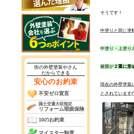
そうです！
中塗りと同じ塗
中塗り・上塗り
被膜が
２重に形
街の外壁塗装やさん
だからできる
安心のお約束
現在の外壁塗装
不安ゼロ宣言
とされています(^^
国土交通大臣指定
リフォーム瑕疵保険
10のお約束
マイスター制度