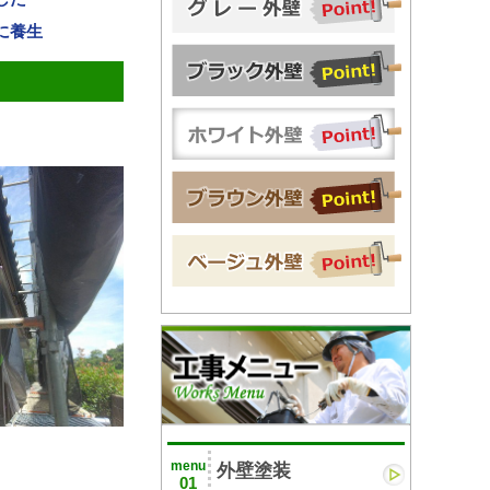
に養生
menu
外壁塗装
01