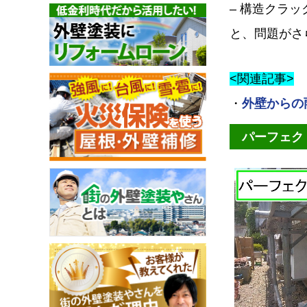
– 構造クラ
と、問題がさ
<関連記事>
・
外壁からの
パーフェク