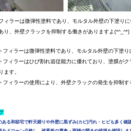
フィラーは微弾性塗料であり、モルタル外壁の下塗りに
り、外壁クラックを抑制する働きがありますよ(*^_^*)
クトフィラーは微弾性塗料であり、モルタル外壁の下塗り
クトフィラーはひび割れ追従能力に優れており、塗膜がク
ります。
クトフィラーの使用により、外壁クラックの発生を抑制す
グ
のある和邸宅で軒天廻りや外壁に黒ずみ(カビ)汚れ・ヒビも多く確
根をドローン点検し、破風板の腐食・雨樋の開きや破損を確認しま