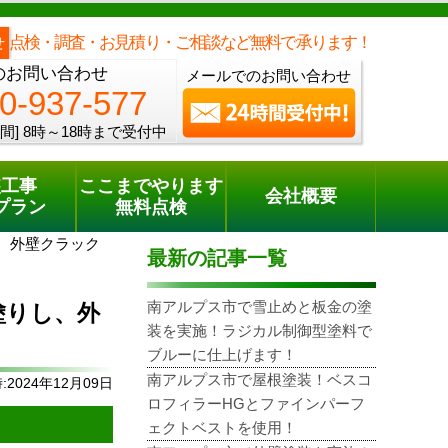
メールでのご相談
電話でのご相談
[8時～18時まで受付中]
0120-937-577
phone
点検・調査・お見積り・ご相談など無料で承ります！
せ
のお問い合わせ
メールでのお問い合わせ
0-937-577
間]
8時～18時まで受付中
装工事
ここまでやります
会社概要
プラン
無料点検
、外壁クラック
最新の記事一覧
南アルプス市で雪止めと板金の塗
塗りし、外
装を実施！ラジカル制御型塗料で
ブルーに仕上げます！
南アルプス市で屋根塗装！ベスコ
2024年12月09日
ロフィラーHGとファインパーフ
ェクトベストを使用！