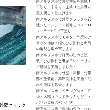
南アルプス市で外壁塗装を実施！
下塗り・中塗り・上塗りで外壁を
整え明るく仕上げます
南アルプス市で外壁クラックを変
性シリコンシール補修しべスコロ
フィラーHGで下塗り
南アルプス市でモルタル外壁のク
ラック補修！縦のひび割れと出隅
の亀裂を埋め直します
南アルプス市で軒天の防カビ塗
装・ひび割れと継ぎ目のシーリン
グ処理を実施しました！
南アルプス市で外壁・屋根・付帯
部の塗装前に高圧洗浄を実施！汚
れや塗膜を除去します
南アルプス市でベランダ防水・戸
袋・木部（ウッドデッキなど）・
ポリカ屋根の劣化症状
外壁クラック
南アルプス市で雨樋の歪み・水た