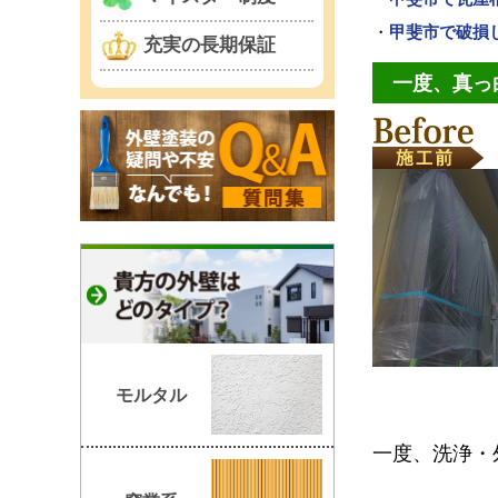
・
甲斐市で破損
充実の長期保証
一度、真っ
モルタル
一度、洗浄・