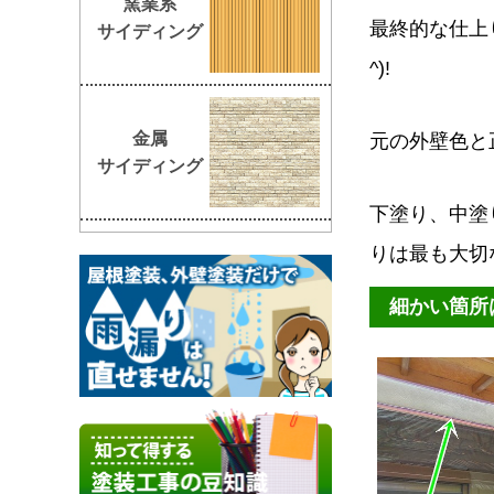
窯業系
最終的な仕上
サイディング
^)!
金属
元の外壁色と
サイディング
下塗り、中塗
りは最も大切な
細かい箇所