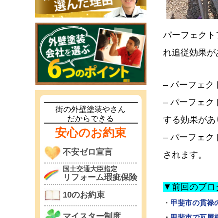
パーフェクト
れ追従効果があ
– パーフェ
– パーフェ
街の外壁塗装やさん
だからできる
する効果があ
安心のお約束
– パーフェ
不安ゼロ宣言
されます。
国土交通大臣指定
リフォーム瑕疵保険
▼前回のブロ
10のお約束
・
甲斐市の貫禄
マイスター制度
・
甲斐市で瓦屋