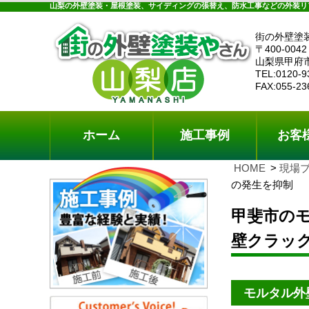
ホーム
施工事例
お客様の声
工事メニ
山梨の外壁塗装・屋根塗装、サイディングの張替え、防水工事などの外装リ
街の外壁塗
〒400-0042
山梨県甲府
TEL:0120-9
FAX:055-23
ホーム
施工事例
お客
HOME
現場
の発生を抑制
甲斐市の
壁クラッ
モルタル外