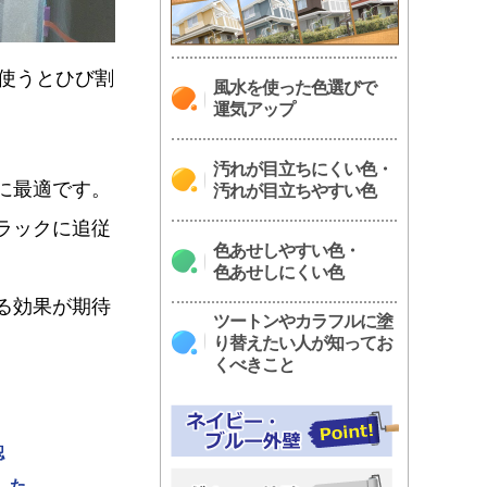
使うとひび割
風水を使った色選びで
運気アップ
汚れが目立ちにくい色・
に最適です。
汚れが目立ちやすい色
ラックに追従
色あせしやすい色・
色あせしにくい色
る効果が期待
ツートンやカラフルに塗
り替えたい人が知ってお
くべきこと
認
した