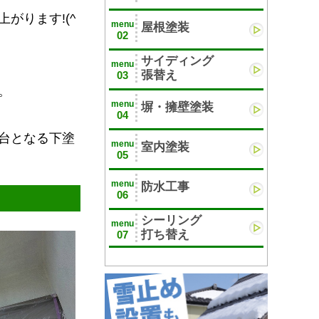
がります!(^
menu
屋根塗装
02
サイディング
menu
張替え
03
。
menu
塀・擁壁塗装
04
台となる下塗
menu
室内塗装
05
menu
防水工事
06
シーリング
menu
打ち替え
07