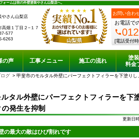
ュー
施工の流れ
会社概要
料金プラン
無料点検
フォームは街の外壁塗装やさん山梨店へ。
お問い合わ
装やさん山梨店
お電話で
市高畑１丁目２−１７
012
phone
37-577
6-6263
[電話受付時
塗
様の声
工事メニュー
施工の流れ
料金
ブログ
甲斐市のモルタル外壁にパーフェクトフィラーを下塗りし
モルタル外壁にパーフェクトフィラーを下
クの発生を抑制
更新日時:
壁の最大の敵はひび割れです