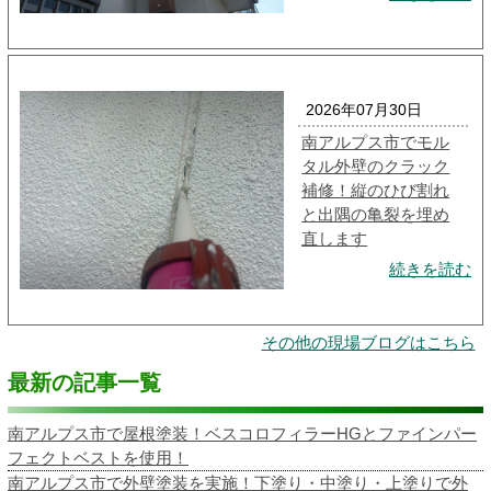
2026年07月30日
南アルプス市でモル
タル外壁のクラック
補修！縦のひび割れ
と出隅の亀裂を埋め
直します
続きを読む
その他の現場ブログはこちら
最新の記事一覧
南アルプス市で屋根塗装！ベスコロフィラーHGとファインパー
フェクトベストを使用！
南アルプス市で外壁塗装を実施！下塗り・中塗り・上塗りで外