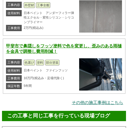
工事内容
外壁材
工事全般
日本ペイント アンダーフィラー弾
使用材料
性エクセル・変性シリコン・シリコ
ンプライマー
2万円(税込み)
工事費用
甲斐市で鼻隠しをフッソ塗料で色を変更し、歪みのある雨樋
を金具で調整し費用削減！
工事内容
色選び
塗料
部分塗装
日本ペイント ファインフッソ
使用材料
10万円(税込み・足場代除く)
工事費用
5年間
保証年数
その他の施工事例はこちら
この工事と同じ工事を行っている現場ブログ