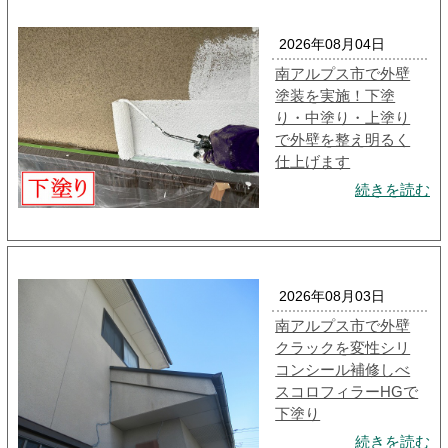
2026年08月04日
南アルプス市で外壁
塗装を実施！下塗
り・中塗り・上塗り
で外壁を整え明るく
仕上げます
続きを読む
2026年08月03日
南アルプス市で外壁
クラックを変性シリ
コンシール補修しべ
スコロフィラーHGで
下塗り
続きを読む