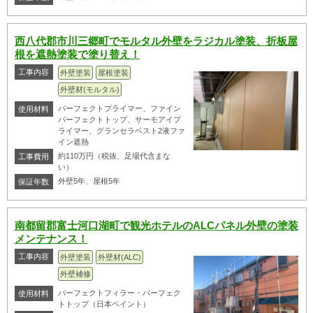
西八代郡市川三郷町でモルタル外壁をラジカル塗装、折板屋
根を遮熱塗装で塗り替え！
工事内容
外壁塗装
屋根塗装
外壁材(モルタル)
パーフェクトプライマー、ファイン
使用材料
パーフェクトトップ、サーモアイプ
ライマー、グランセラベスト2液ファ
イン遮熱
約110万円（税抜、足場代含まな
工事費用
い）
外壁5年、屋根5年
保証年数
南都留郡富士河口湖町で観光ホテルのALCパネル外壁の塗装
メンテナンス！
工事内容
外壁塗装
外壁材(ALC)
外壁補修
パーフェクトフィラー・パーフェク
使用材料
トトップ（日本ペイント）