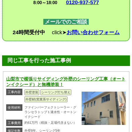
0120-937-577
8:00～18:00
メールでのご相談
24時間受付中
click➤
お問い合わせフォーム
同じ工事を行った施工事例
山梨市で横張りサイディング外壁のシーリング工事（オート
ンイクシード）と無機塗装！
工事内容
外壁塗装
シーリング打ち替え
外壁材(窯業系サイディング)
ファインパーフェクトシーラー・グ
使用材料
ランセラトップ１液水性・オートン
イクシード
約61万円（税抜・足場代含まない）
工事費用
外壁8年、シーリング5年
保証年数