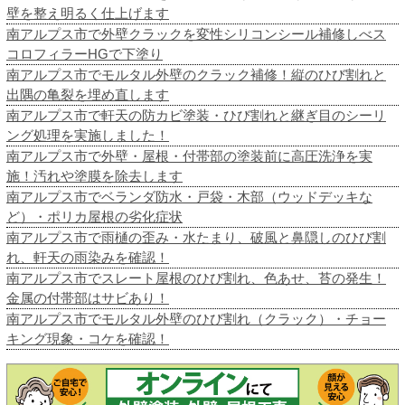
壁を整え明るく仕上げます
南アルプス市で外壁クラックを変性シリコンシール補修しべス
コロフィラーHGで下塗り
南アルプス市でモルタル外壁のクラック補修！縦のひび割れと
出隅の亀裂を埋め直します
南アルプス市で軒天の防カビ塗装・ひび割れと継ぎ目のシーリ
ング処理を実施しました！
南アルプス市で外壁・屋根・付帯部の塗装前に高圧洗浄を実
施！汚れや塗膜を除去します
南アルプス市でベランダ防水・戸袋・木部（ウッドデッキな
ど）・ポリカ屋根の劣化症状
南アルプス市で雨樋の歪み・水たまり、破風と鼻隠しのひび割
れ、軒天の雨染みを確認！
南アルプス市でスレート屋根のひび割れ、色あせ、苔の発生！
金属の付帯部はサビあり！
南アルプス市でモルタル外壁のひび割れ（クラック）・チョー
キング現象・コケを確認！