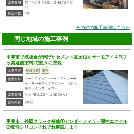
約111万円（税抜・足場代含まな
工事費用
い）
5年
保証年数
その他の施工事例はこちら
同じ地域の施工事例
甲斐市で棟板金が剥げたセメント瓦屋根をサーモアイ４F(フ
ッ素遮熱塗料)で艶々に塗装
工事内容
屋根塗装
塗料
サーモアイ４F・サーモアイシーラ
使用材料
ー・サーモアイプライマー・塩ビソ
ルウレタンプライマー
40万円(税込み・足場代除く)
工事費用
8年間
保証年数
甲斐市 外壁クラック補修①アンダーフィラー弾性エクセル
②変性シリコンそれぞれ解説します