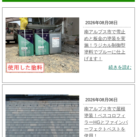
2026年08月08日
南アルプス市で雪止
めと板金の塗装を実
施！ラジカル制御型
塗料でブルーに仕上
げます！
続きを読む
2026年08月06日
南アルプス市で屋根
塗装！ベスコロフィ
ラーHGとファインパ
ーフェクトベストを
使用！