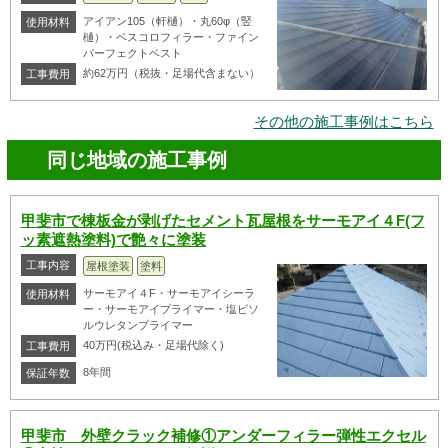
アイアン105（軒樋）・丸60φ（竪
使用材料
樋）・ベスコロフィラー・ファイン
パーフェクトベスト
約62万円（税抜・足場代含まない）
工事費用
その他の施工事例はこちら
同じ地域の施工事例
甲斐市で棟板金が剥げたセメント瓦屋根をサーモアイ４F(フ
ッ素遮熱塗料)で艶々に塗装
工事内容
屋根塗装
塗料
サーモアイ４F・サーモアイシーラ
使用材料
ー・サーモアイプライマー・塩ビソ
ルウレタンプライマー
40万円(税込み・足場代除く)
工事費用
8年間
保証年数
甲斐市 外壁クラック補修①アンダーフィラー弾性エクセル