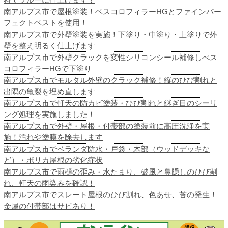
南アルプス市で屋根塗装！ベスコロフィラーHGとファインパー
フェクトベストを使用！
南アルプス市で外壁塗装を実施！下塗り・中塗り・上塗りで外
壁を整え明るく仕上げます
南アルプス市で外壁クラックを変性シリコンシール補修しべス
コロフィラーHGで下塗り
南アルプス市でモルタル外壁のクラック補修！縦のひび割れと
出隅の亀裂を埋め直します
南アルプス市で軒天の防カビ塗装・ひび割れと継ぎ目のシーリ
ング処理を実施しました！
南アルプス市で外壁・屋根・付帯部の塗装前に高圧洗浄を実
施！汚れや塗膜を除去します
南アルプス市でベランダ防水・戸袋・木部（ウッドデッキな
ど）・ポリカ屋根の劣化症状
南アルプス市で雨樋の歪み・水たまり、破風と鼻隠しのひび割
れ、軒天の雨染みを確認！
南アルプス市でスレート屋根のひび割れ、色あせ、苔の発生！
金属の付帯部はサビあり！