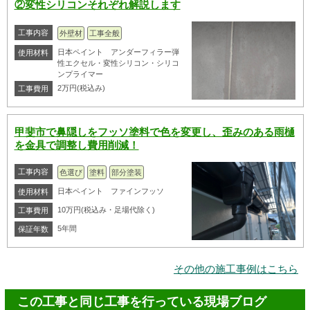
②変性シリコンそれぞれ解説します
工事内容
外壁材
工事全般
日本ペイント アンダーフィラー弾
使用材料
性エクセル・変性シリコン・シリコ
ンプライマー
2万円(税込み)
工事費用
甲斐市で鼻隠しをフッソ塗料で色を変更し、歪みのある雨樋
を金具で調整し費用削減！
工事内容
色選び
塗料
部分塗装
日本ペイント ファインフッソ
使用材料
10万円(税込み・足場代除く)
工事費用
5年間
保証年数
その他の施工事例はこちら
この工事と同じ工事を行っている現場ブログ