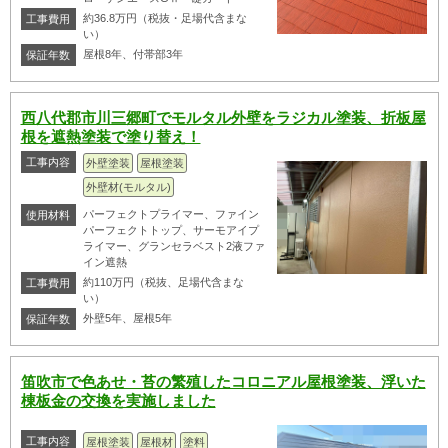
約36.8万円（税抜・足場代含まな
工事費用
い）
屋根8年、付帯部3年
保証年数
西八代郡市川三郷町でモルタル外壁をラジカル塗装、折板屋
根を遮熱塗装で塗り替え！
工事内容
外壁塗装
屋根塗装
外壁材(モルタル)
パーフェクトプライマー、ファイン
使用材料
パーフェクトトップ、サーモアイプ
ライマー、グランセラベスト2液ファ
イン遮熱
約110万円（税抜、足場代含まな
工事費用
い）
外壁5年、屋根5年
保証年数
笛吹市で色あせ・苔の繁殖したコロニアル屋根塗装、浮いた
棟板金の交換を実施しました
工事内容
屋根塗装
屋根材
塗料