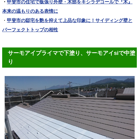
・
甲斐市の住宅で板張り外壁・木部をキシラデコールで『木』
本来の温もりのある表情に
・
甲斐市の邸宅を艶を抑えて上品な印象に！サイディング壁と
パーフェクトトップの相性
サーモアイプライマで下塗り、サーモアイsiで中塗
り