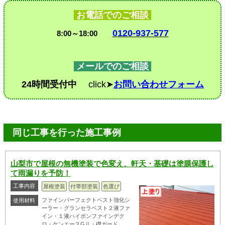
お電話でのご相談
0120-937-577
8:00～18:00
メールでのご相談
24時間受付中
click➤
お問い合わせフォーム
同じ工事を行った施工事例
山梨市で屋根の無機塗装で色変え、軒天・基礎は塗膜保護し
て雨漏りを予防！
工事内容
屋根塗装
付帯部塗装
色選び
ファインパーフェクトベスト強化シ
使用材料
ーラー・グランセラベスト２液ファ
イン・１液ハイポンファインデク
ロ・ケンエースGⅡ・礎ガード