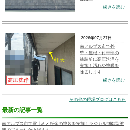
続きを読む
2026年07月27日
南アルプス市で外
壁・屋根・付帯部の
塗装前に高圧洗浄を
実施！汚れや塗膜を
除去します
続きを読む
その他の現場ブログはこちら
最新の記事一覧
南アルプス市で雪止めと板金の塗装を実施！ラジカル制御型塗
料でブルーに仕上げます！