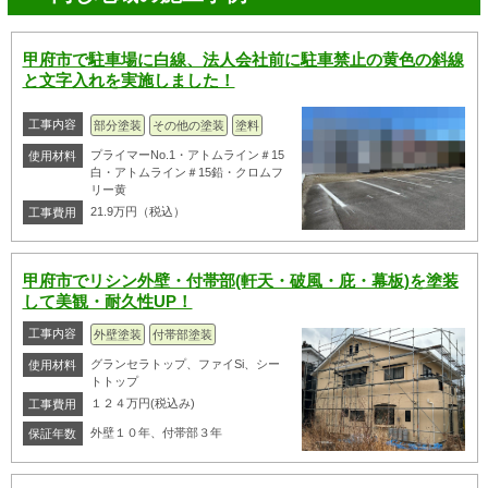
甲府市で駐車場に白線、法人会社前に駐車禁止の黄色の斜線
と文字入れを実施しました！
工事内容
部分塗装
その他の塗装
塗料
プライマーNo.1・アトムライン＃15
使用材料
白・アトムライン＃15鉛・クロムフ
リー黄
21.9万円（税込）
工事費用
甲府市でリシン外壁・付帯部(軒天・破風・庇・幕板)を塗装
して美観・耐久性UP！
工事内容
外壁塗装
付帯部塗装
グランセラトップ、ファイSi、シー
使用材料
トトップ
１２４万円(税込み)
工事費用
外壁１０年、付帯部３年
保証年数