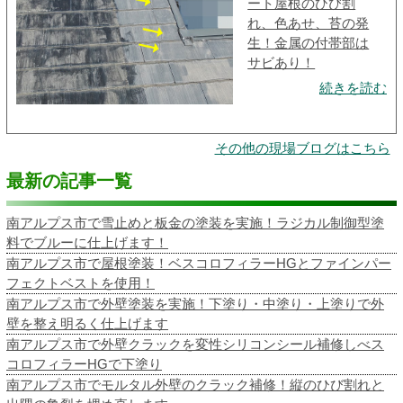
ート屋根のひび割
れ、色あせ、苔の発
生！金属の付帯部は
サビあり！
続きを読む
その他の現場ブログはこちら
最新の記事一覧
南アルプス市で雪止めと板金の塗装を実施！ラジカル制御型塗
料でブルーに仕上げます！
南アルプス市で屋根塗装！ベスコロフィラーHGとファインパー
フェクトベストを使用！
南アルプス市で外壁塗装を実施！下塗り・中塗り・上塗りで外
壁を整え明るく仕上げます
南アルプス市で外壁クラックを変性シリコンシール補修しべス
コロフィラーHGで下塗り
南アルプス市でモルタル外壁のクラック補修！縦のひび割れと