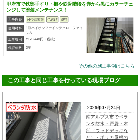
甲府市で鉄部手すり・柵や鉄骨階段を赤から黒にカラーチェ
ンジして塗装メンテナンス！
工事内容
付帯部塗装
色選び
塗料
1液ハイポンファインデクロ、ファイ
使用材料
ンSi
¥128,440円（税抜）
工事費用
3年
保証年数
その他の施工事例はこちら
この工事と同じ工事を行っている現場ブログ
2026年07月24日
南アルプス市でベラ
ンダ防水・戸袋・木
部（ウッドデッキな
ど）・ポリカ屋根の