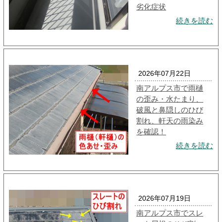
劣化症状
続きを読む
2026年07月22日
南アルプス市で雨樋
の歪み・水たまり、
破風と鼻隠しのひび
割れ、軒天の雨染み
を確認！
続きを読む
2026年07月19日
南アルプス市でスレ