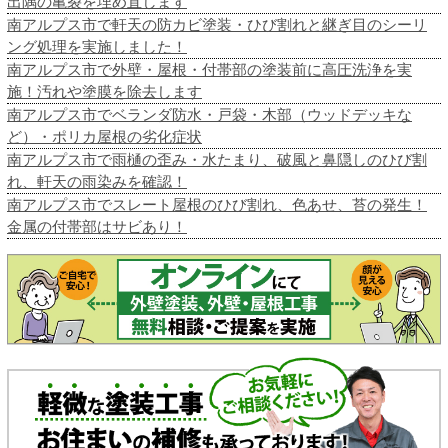
出隅の亀裂を埋め直します
南アルプス市で軒天の防カビ塗装・ひび割れと継ぎ目のシーリ
ング処理を実施しました！
南アルプス市で外壁・屋根・付帯部の塗装前に高圧洗浄を実
施！汚れや塗膜を除去します
南アルプス市でベランダ防水・戸袋・木部（ウッドデッキな
ど）・ポリカ屋根の劣化症状
南アルプス市で雨樋の歪み・水たまり、破風と鼻隠しのひび割
れ、軒天の雨染みを確認！
南アルプス市でスレート屋根のひび割れ、色あせ、苔の発生！
金属の付帯部はサビあり！