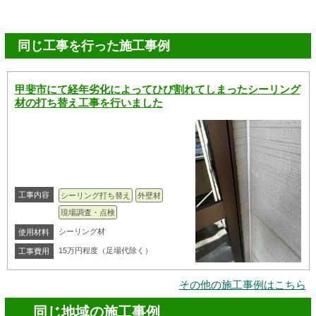
同じ工事を行った施工事例
甲斐市にて経年劣化によってひび割れてしまったシーリング
材の打ち替え工事を行いました
工事内容
シーリング打ち替え
外壁材
現場調査・点検
シーリング材
使用材料
15万円程度（足場代除く）
工事費用
その他の施工事例はこちら
同じ地域の施工事例