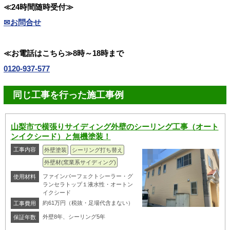
≪24時間随時受付≫
✉お問合せ
≪お電話はこちら≫8時～18時まで
0120-937-577
同じ工事を行った施工事例
山梨市で横張りサイディング外壁のシーリング工事（オート
ンイクシード）と無機塗装！
工事内容
外壁塗装
シーリング打ち替え
外壁材(窯業系サイディング)
ファインパーフェクトシーラー・グ
使用材料
ランセラトップ１液水性・オートン
イクシード
約61万円（税抜・足場代含まない）
工事費用
外壁8年、シーリング5年
保証年数