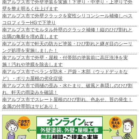
南アルプス市で外壁塗装を実施！下塗り・中塗り・上塗りで外
壁を整え明るく仕上げます
南アルプス市で外壁クラックを変性シリコンシール補修しべス
コロフィラーHGで下塗り
南アルプス市でモルタル外壁のクラック補修！縦のひび割れと
出隅の亀裂を埋め直します
南アルプス市で軒天の防カビ塗装・ひび割れと継ぎ目のシーリ
ング処理を実施しました！
南アルプス市で外壁・屋根・付帯部の塗装前に高圧洗浄を実
施！汚れや塗膜を除去します
南アルプス市でベランダ防水・戸袋・木部（ウッドデッキな
ど）・ポリカ屋根の劣化症状
南アルプス市で雨樋の歪み・水たまり、破風と鼻隠しのひび割
れ、軒天の雨染みを確認！
南アルプス市でスレート屋根のひび割れ、色あせ、苔の発生！
金属の付帯部はサビあり！