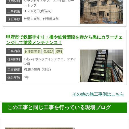
グランセラトップ、ファイSi、シー
使用材料
トトップ
１２４万円(税込み)
工事費用
外壁１０年、付帯部３年
保証年数
甲府市で鉄部手すり・柵や鉄骨階段を赤から黒にカラーチェ
ンジして塗装メンテナンス！
工事内容
付帯部塗装
色選び
塗料
1液ハイポンファインデクロ、ファイ
使用材料
ンSi
¥128,440円（税抜）
工事費用
3年
保証年数
その他の施工事例はこちら
この工事と同じ工事を行っている現場ブログ