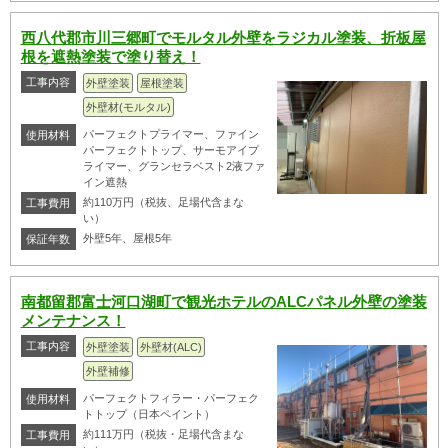
西八代郡市川三郷町でモルタル外壁をラジカル塗装、折板屋
根を遮熱塗装で塗り替え！
工事内容
外壁塗装
屋根塗装
外壁材(モルタル)
パーフェクトプライマー、ファイン
使用材料
パーフェクトトップ、サーモアイプ
ライマー、グランセラベスト2液ファ
イン遮熱
約110万円（税抜、足場代含まな
工事費用
い）
外壁5年、屋根5年
保証年数
南都留郡富士河口湖町で観光ホテルのALCパネル外壁の塗装
メンテナンス！
工事内容
外壁塗装
外壁材(ALC)
外壁補修
パーフェクトフィラー・パーフェク
使用材料
トトップ（日本ペイント）
約111万円（税抜・足場代含まな
工事費用