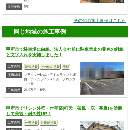
い）
5年
保証年数
その他の施工事例はこちら
同じ地域の施工事例
甲府市で駐車場に白線、法人会社前に駐車禁止の黄色の斜線
と文字入れを実施しました！
工事内容
部分塗装
その他の塗装
塗料
プライマーNo.1・アトムライン＃15
使用材料
白・アトムライン＃15鉛・クロムフ
リー黄
21.9万円（税込）
工事費用
甲府市でリシン外壁・付帯部(軒天・破風・庇・幕板)を塗装
して美観・耐久性UP！
工事内容
外壁塗装
付帯部塗装