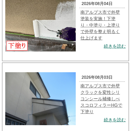
2026年08月04日
南アルプス市で外壁
塗装を実施！下塗
り・中塗り・上塗り
で外壁を整え明るく
仕上げます
続きを読む
2026年08月03日
南アルプス市で外壁
クラックを変性シリ
コンシール補修しべ
スコロフィラーHGで
下塗り
続きを読む