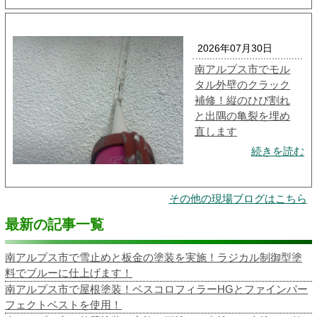
2026年07月30日
南アルプス市でモル
タル外壁のクラック
補修！縦のひび割れ
と出隅の亀裂を埋め
直します
続きを読む
その他の現場ブログはこちら
最新の記事一覧
南アルプス市で雪止めと板金の塗装を実施！ラジカル制御型塗
料でブルーに仕上げます！
南アルプス市で屋根塗装！ベスコロフィラーHGとファインパー
フェクトベストを使用！