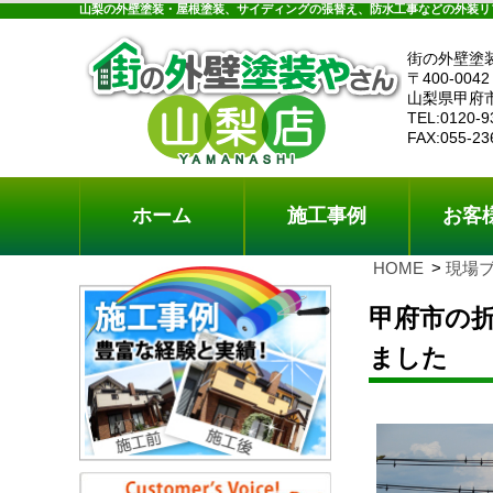
ホーム
施工事例
お客様の声
工事メニ
山梨の外壁塗装・屋根塗装、サイディングの張替え、防水工事などの外装リ
街の外壁塗
〒400-0042
山梨県甲府
TEL:0120-9
FAX:055-23
ホーム
施工事例
お客
HOME
現場
甲府市の
ました