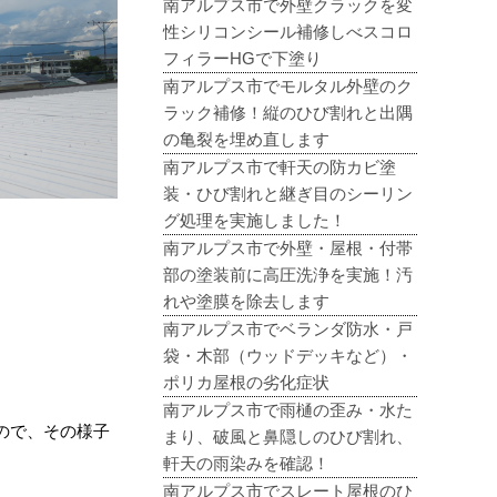
南アルプス市で外壁クラックを変
性シリコンシール補修しべスコロ
フィラーHGで下塗り
南アルプス市でモルタル外壁のク
ラック補修！縦のひび割れと出隅
の亀裂を埋め直します
南アルプス市で軒天の防カビ塗
装・ひび割れと継ぎ目のシーリン
グ処理を実施しました！
南アルプス市で外壁・屋根・付帯
部の塗装前に高圧洗浄を実施！汚
れや塗膜を除去します
南アルプス市でベランダ防水・戸
袋・木部（ウッドデッキなど）・
ポリカ屋根の劣化症状
南アルプス市で雨樋の歪み・水た
ので、その様子
まり、破風と鼻隠しのひび割れ、
軒天の雨染みを確認！
南アルプス市でスレート屋根のひ