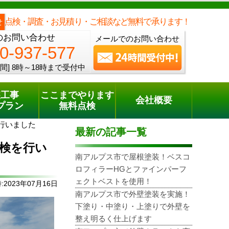
メールでのご相談
電話でのご相談
[8時～18時まで受付中]
0120-937-577
phone
点検・調査・お見積り・ご相談など無料で承ります！
せ
のお問い合わせ
メールでのお問い合わせ
0-937-577
間]
8時～18時まで受付中
装工事
ここまでやります
会社概要
プラン
無料点検
行いました
最新の記事一覧
検を行い
南アルプス市で屋根塗装！ベスコ
ロフィラーHGとファインパーフ
ェクトベストを使用！
2023年07月16日
南アルプス市で外壁塗装を実施！
下塗り・中塗り・上塗りで外壁を
整え明るく仕上げます