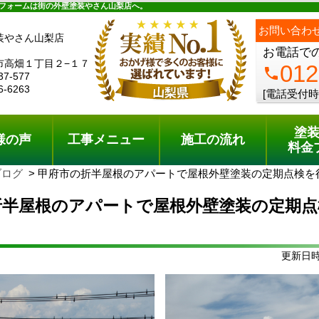
ュー
施工の流れ
会社概要
料金プラン
無料点検
フォームは街の外壁塗装やさん山梨店へ。
お問い合わ
装やさん山梨店
お電話で
市高畑１丁目２−１７
012
phone
37-577
6-6263
[電話受付時
塗
様の声
工事メニュー
施工の流れ
料金
ブログ
甲府市の折半屋根のアパートで屋根外壁塗装の定期点検を
折半屋根のアパートで屋根外壁塗装の定期点
更新日時: