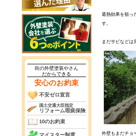
遮熱効果を狙っ
す。
まだサビなどは
街の外壁塗装やさん
だからできる
安心のお約束
不安ゼロ宣言
国土交通大臣指定
リフォーム瑕疵保険
10のお約束
外壁もまだチョ
マイスター制度