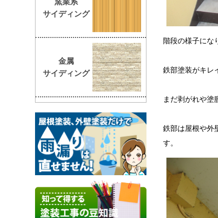
窯業系
サイディング
階段の様子にな
金属
鉄部塗装がキレ
サイディング
まだ剥がれや塗
鉄部は屋根や外
す。