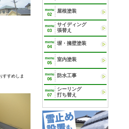
menu
屋根塗装
02
サイディング
menu
張替え
03
menu
塀・擁壁塗装
04
menu
室内塗装
05
menu
防水工事
おすすめしま
06
シーリング
menu
打ち替え
07