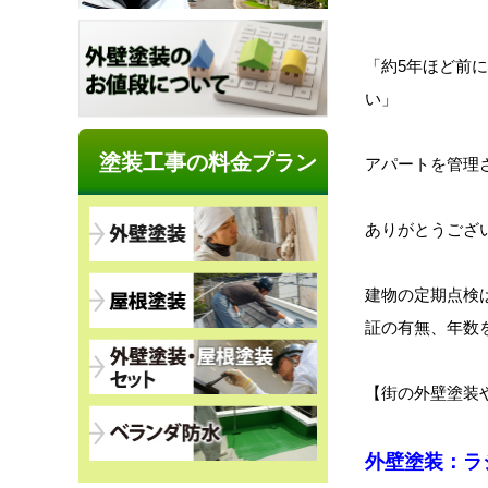
「約5年ほど前
い」
塗装工事の料金プラン
アパートを管理
ありがとうござ
建物の定期点検
証の有無、年数
【街の外壁塗装
外壁塗装：ラ