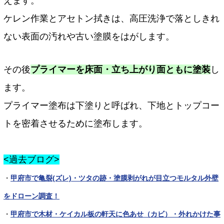
えます。
ケレン作業とアセトン拭きは、高圧洗浄で落としきれ
ない表面の汚れや古い塗膜をはがします。
その後
プライマーを床面・立ち上がり面ともに塗装
し
ます。
プライマー塗布は下塗りと呼ばれ、下地とトップコー
トを密着させるために塗布します。
<過去ブログ>
・
甲府市で亀裂(ズレ)・ツタの跡・塗膜剥がれが目立つモルタル外壁
をドローン調査！
・
甲府市で木材・ケイカル板の軒天に色あせ（カビ）・外れかけた事