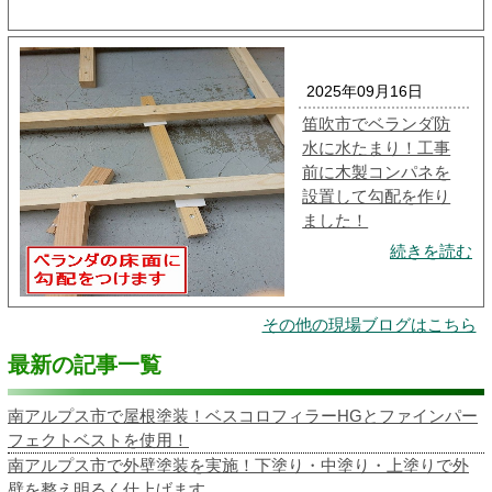
2025年09月16日
笛吹市でベランダ防
水に水たまり！工事
前に木製コンパネを
設置して勾配を作り
ました！
続きを読む
その他の現場ブログはこちら
最新の記事一覧
南アルプス市で屋根塗装！ベスコロフィラーHGとファインパー
フェクトベストを使用！
南アルプス市で外壁塗装を実施！下塗り・中塗り・上塗りで外
壁を整え明るく仕上げます