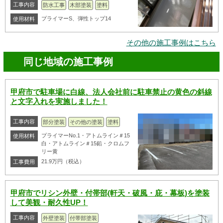
工事内容
防水工事
木部塗装
塗料
プライマーS、弾性トップ14
使用材料
その他の施工事例はこちら
同じ地域の施工事例
甲府市で駐車場に白線、法人会社前に駐車禁止の黄色の斜線
と文字入れを実施しました！
工事内容
部分塗装
その他の塗装
塗料
プライマーNo.1・アトムライン＃15
使用材料
白・アトムライン＃15鉛・クロムフ
リー黄
21.9万円（税込）
工事費用
甲府市でリシン外壁・付帯部(軒天・破風・庇・幕板)を塗装
して美観・耐久性UP！
工事内容
外壁塗装
付帯部塗装