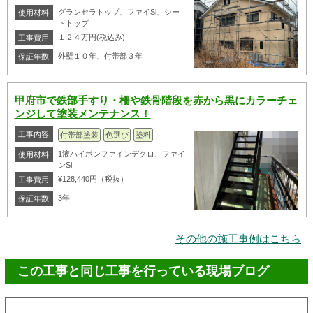
グランセラトップ、ファイSi、シー
使用材料
トトップ
１２４万円(税込み)
工事費用
外壁１０年、付帯部３年
保証年数
甲府市で鉄部手すり・柵や鉄骨階段を赤から黒にカラーチェ
ンジして塗装メンテナンス！
工事内容
付帯部塗装
色選び
塗料
1液ハイポンファインデクロ、ファイ
使用材料
ンSi
¥128,440円（税抜）
工事費用
3年
保証年数
その他の施工事例はこちら
この工事と同じ工事を行っている現場ブログ