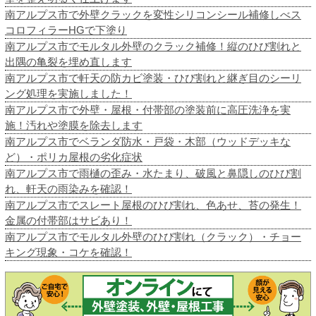
南アルプス市で外壁クラックを変性シリコンシール補修しべス
コロフィラーHGで下塗り
南アルプス市でモルタル外壁のクラック補修！縦のひび割れと
出隅の亀裂を埋め直します
南アルプス市で軒天の防カビ塗装・ひび割れと継ぎ目のシーリ
ング処理を実施しました！
南アルプス市で外壁・屋根・付帯部の塗装前に高圧洗浄を実
施！汚れや塗膜を除去します
南アルプス市でベランダ防水・戸袋・木部（ウッドデッキな
ど）・ポリカ屋根の劣化症状
南アルプス市で雨樋の歪み・水たまり、破風と鼻隠しのひび割
れ、軒天の雨染みを確認！
南アルプス市でスレート屋根のひび割れ、色あせ、苔の発生！
金属の付帯部はサビあり！
南アルプス市でモルタル外壁のひび割れ（クラック）・チョー
キング現象・コケを確認！