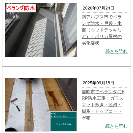
2026年07月24日
南アルプス市でベラ
ンダ防水・戸袋・木
部（ウッドデッキな
ど）・ポリカ屋根の
劣化症状
続きを読む
2025年09月18日
笛吹市でベランダにF
RP防水工事！ガラス
マット敷き・脱泡・
樹脂・トップコート
塗布
続きを読む