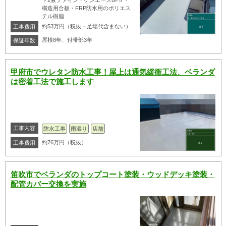
ト2液ファイン・ケンエースG-Ⅱ・
構造用合板・FRP防水用のポリエス
テル樹脂
約53万円（税抜・足場代含まない）
工事費用
屋根8年、付帯部3年
保証年数
甲府市でウレタン防水工事！屋上は通気緩衝工法、ベランダ
は密着工法で施工します
工事内容
防水工事
雨漏り
店舗
約76万円（税抜）
工事費用
笛吹市でベランダのトップコート塗装・ウッドデッキ塗装・
配管カバー交換を実施