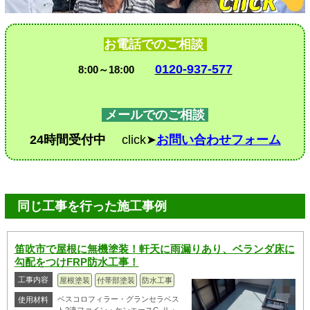
お電話でのご相談
0120-937-577
8:00～18:00
メールでのご相談
24時間受付中
click➤
お問い合わせフォーム
同じ工事を行った施工事例
笛吹市で屋根に無機塗装！軒天に雨漏りあり、ベランダ床に
勾配をつけFRP防水工事！
工事内容
屋根塗装
付帯部塗装
防水工事
ベスコロフィラー・グランセラベス
使用材料