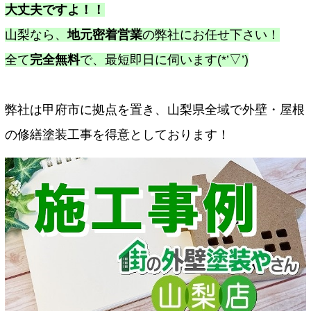
大丈夫ですよ！！
山梨なら、
地元密着営業
の弊社にお任せ下さい！
全て
完全無料
で、最短即日に伺います(*’▽’)
弊社は甲府市に拠点を置き、山梨県全域で外壁・屋根
の修繕塗装工事を得意としております！