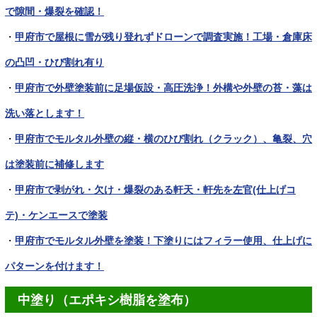
で隙間・爆裂を確認！
・
甲府市で屋根に雪が残り登れずドローンで調査実施！工場・倉庫床
の凸凹・ひび割れ有り
・
甲府市で外壁塗装前に足場仮設・高圧洗浄！外構や外壁の苔・藻は
洗い落とします！
・
甲府市でモルタル外壁の縦・横のひび割れ（クラック）、亀裂、穴
は塗装前に補修します
・
甲府市で剥がれ・欠け・爆裂のある軒天・軒先を左官(仕上げコ
テ)・ケンエースで塗装
・
甲府市でモルタル外壁を塗装！下塗りにはフィラー使用、仕上げに
パターンを付けます！
中塗り（エポキシ樹脂を塗布）