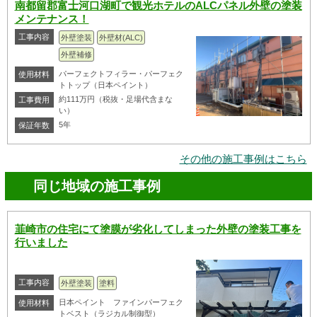
南都留郡富士河口湖町で観光ホテルのALCパネル外壁の塗装
メンテナンス！
工事内容
外壁塗装
外壁材(ALC)
外壁補修
パーフェクトフィラー・パーフェク
使用材料
トトップ（日本ペイント）
約111万円（税抜・足場代含まな
工事費用
い）
5年
保証年数
その他の施工事例はこちら
同じ地域の施工事例
韮崎市の住宅にて塗膜が劣化してしまった外壁の塗装工事を
行いました
工事内容
外壁塗装
塗料
日本ペイント ファインパーフェク
使用材料
トベスト（ラジカル制御型）