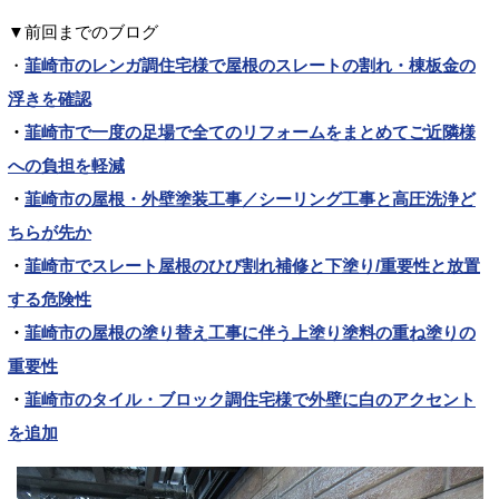
▼前回までのブログ
・
韮崎市のレンガ調住宅様で屋根のスレートの割れ・棟板金の
浮きを確認
・
韮崎市で一度の足場で全てのリフォームをまとめてご近隣様
への負担を軽減
・
韮崎市の屋根・外壁塗装工事／シーリング工事と高圧洗浄ど
ちらが先か
・
韮崎市でスレート屋根のひび割れ補修と下塗り/重要性と放置
する危険性
・
韮崎市の屋根の塗り替え工事に伴う上塗り塗料の重ね塗りの
重要性
・
韮崎市のタイル・ブロック調住宅様で外壁に白のアクセント
を追加