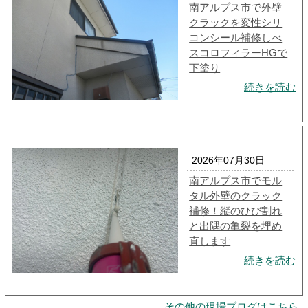
南アルプス市で外壁
クラックを変性シリ
コンシール補修しべ
スコロフィラーHGで
下塗り
続きを読む
2026年07月30日
南アルプス市でモル
タル外壁のクラック
補修！縦のひび割れ
と出隅の亀裂を埋め
直します
続きを読む
その他の現場ブログはこちら