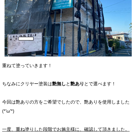
重ねて塗っていきます！
ちなみにクリヤー塗装は
艶無し
と
艶あり
とで選べます！
今回は艶ありの方をご希望でしたので、艶ありを使用しました
(*’ω’*)
一度、重ね塗りした段階でお施主様に、確認して頂きました。