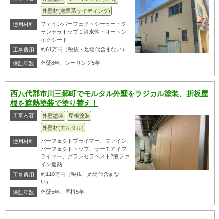
外壁材(窯業系サイディング)
ファインパーフェクトシーラー・グ
使用材料
ランセラトップ１液水性・オートン
イクシード
約61万円（税抜・足場代含まない）
工事費用
外壁8年、シーリング5年
保証年数
西八代郡市川三郷町でモルタル外壁をラジカル塗装、折板屋
根を遮熱塗装で塗り替え！
工事内容
外壁塗装
屋根塗装
外壁材(モルタル)
パーフェクトプライマー、ファイン
使用材料
パーフェクトトップ、サーモアイプ
ライマー、グランセラベスト2液ファ
イン遮熱
約110万円（税抜、足場代含まな
工事費用
い）
外壁5年、屋根5年
保証年数