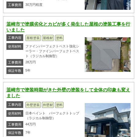
30万円程度
工事費用
韮崎市で塗膜劣化とカビが多く発生した屋根の塗装工事を行
いました
工事内容
屋根塗装
屋根材
塗料
ファインパーフェクトベスト強化シ
使用材料
ーラー・ファインパーフェクトベス
ト（ラジカル制御型）
28万円
工事費用
5年
保証年数
韮崎市で塗装時期がきた外壁の塗装をして全体の印象も変え
ました
工事内容
外壁塗装
外壁材
塗料
日本ペイント パーフェクトトップ
使用材料
（ラジカル制御型）
44万円
工事費用
7年
保証年数