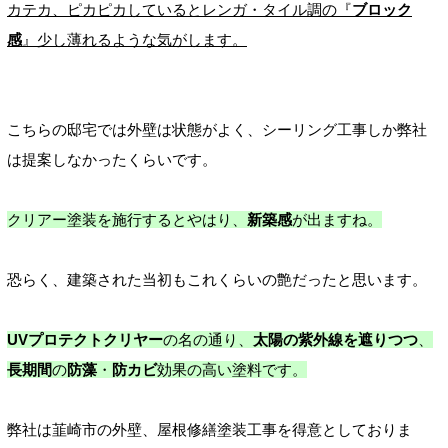
カテカ、ピカピカしているとレンガ・タイル調の『
ブロック
感
』少し薄れるような気がします。
こちらの邸宅では外壁は状態がよく、シーリング工事しか弊社
は提案しなかったくらいです。
クリアー塗装を施行するとやはり、
新築感
が出ますね。
恐らく、建築された当初もこれくらいの艶だったと思います。
UVプロテクトクリヤー
の名の通り、
太陽の紫外線を遮りつつ
、
長期間
の
防藻
・
防カビ
効果の高い塗料です。
弊社は韮崎市の外壁、屋根修繕塗装工事を得意としておりま