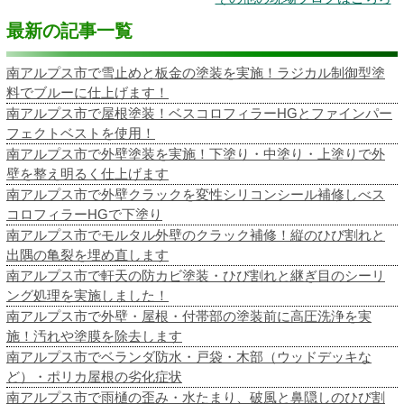
最新の記事一覧
南アルプス市で雪止めと板金の塗装を実施！ラジカル制御型塗
料でブルーに仕上げます！
南アルプス市で屋根塗装！ベスコロフィラーHGとファインパー
フェクトベストを使用！
南アルプス市で外壁塗装を実施！下塗り・中塗り・上塗りで外
壁を整え明るく仕上げます
南アルプス市で外壁クラックを変性シリコンシール補修しべス
コロフィラーHGで下塗り
南アルプス市でモルタル外壁のクラック補修！縦のひび割れと
出隅の亀裂を埋め直します
南アルプス市で軒天の防カビ塗装・ひび割れと継ぎ目のシーリ
ング処理を実施しました！
南アルプス市で外壁・屋根・付帯部の塗装前に高圧洗浄を実
施！汚れや塗膜を除去します
南アルプス市でベランダ防水・戸袋・木部（ウッドデッキな
ど）・ポリカ屋根の劣化症状
南アルプス市で雨樋の歪み・水たまり、破風と鼻隠しのひび割