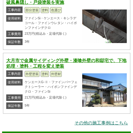
破風鼻隠し・戸袋塗装を実施
工事内容
部分塗装
塗料
色選び
ファインSi・ケンエース・キシラデ
使用材料
コール・ファインウレタン・ハイポ
ンファインデクロ
23万円(税込み・足場代除く)
工事費用
3年
保証年数
大月市で金属サイディング外壁・漆喰外壁の和邸宅で、下地
処理・塗料・工程を変え塗装
工事内容
外壁塗装
塗料
外壁材
ケンエースG-Ⅱ・ファインパーフェ
使用材料
クトシーラー・ハイポンファインデ
クロ・ファインSi
21万円(税込み・足場代除く)
工事費用
5年
保証年数
その他の施工事例はこちら