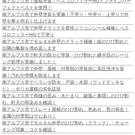
南アルプス市で屋根塗装！ベスコロフィラーHGとファインパー
フェクトベストを使用！
南アルプス市で外壁塗装を実施！下塗り・中塗り・上塗りで外
壁を整え明るく仕上げます
南アルプス市で外壁クラックを変性シリコンシール補修しべス
コロフィラーHGで下塗り
南アルプス市でモルタル外壁のクラック補修！縦のひび割れと
出隅の亀裂を埋め直します
南アルプス市で軒天の防カビ塗装・ひび割れと継ぎ目のシーリ
ング処理を実施しました！
南アルプス市で外壁・屋根・付帯部の塗装前に高圧洗浄を実
施！汚れや塗膜を除去します
南アルプス市でベランダ防水・戸袋・木部（ウッドデッキな
ど）・ポリカ屋根の劣化症状
南アルプス市で雨樋の歪み・水たまり、破風と鼻隠しのひび割
れ、軒天の雨染みを確認！
南アルプス市でスレート屋根のひび割れ、色あせ、苔の発生！
金属の付帯部はサビあり！
南アルプス市でモルタル外壁のひび割れ（クラック）・チョー
キング現象・コケを確認！