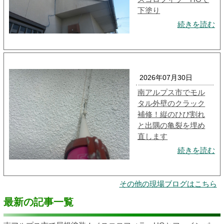
下塗り
続きを読む
2026年07月30日
南アルプス市でモル
タル外壁のクラック
補修！縦のひび割れ
と出隅の亀裂を埋め
直します
続きを読む
その他の現場ブログはこちら
最新の記事一覧