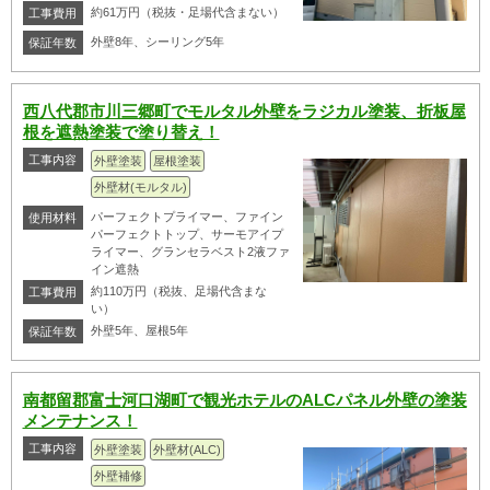
約61万円（税抜・足場代含まない）
工事費用
外壁8年、シーリング5年
保証年数
西八代郡市川三郷町でモルタル外壁をラジカル塗装、折板屋
根を遮熱塗装で塗り替え！
工事内容
外壁塗装
屋根塗装
外壁材(モルタル)
パーフェクトプライマー、ファイン
使用材料
パーフェクトトップ、サーモアイプ
ライマー、グランセラベスト2液ファ
イン遮熱
約110万円（税抜、足場代含まな
工事費用
い）
外壁5年、屋根5年
保証年数
南都留郡富士河口湖町で観光ホテルのALCパネル外壁の塗装
メンテナンス！
工事内容
外壁塗装
外壁材(ALC)
外壁補修