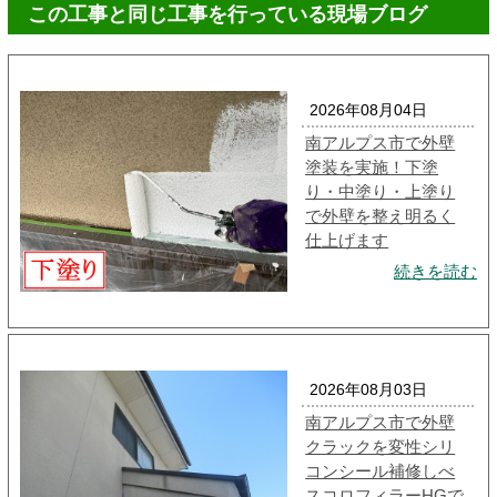
この工事と同じ工事を行っている現場ブログ
2026年08月04日
南アルプス市で外壁
塗装を実施！下塗
り・中塗り・上塗り
で外壁を整え明るく
仕上げます
続きを読む
2026年08月03日
南アルプス市で外壁
クラックを変性シリ
コンシール補修しべ
スコロフィラーHGで