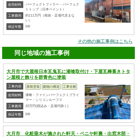
パーフェクトフィラー・パーフェク
使用材料
トトップ（日本ペイント）
約111万円（税抜・足場代含まな
工事費用
い）
5年
保証年数
その他の施工事例はこちら
同じ地域の施工事例
大月市で大屋根日本瓦鬼瓦に漆喰取付け・下屋瓦棒葺きトタ
ン屋根と飾りを群青色に塗装
工事内容
屋根塗装
建物の構造
工事全般
漆喰・ファインパーフェクトプライ
使用材料
マー・シリコンルーフⅡ
20万円(税込み・足場代除く)
工事費用
5年
保証年数
大月市 化粧垂木が施された軒天・ベニヤ軒裏・出窓木部・