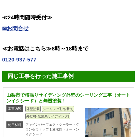
≪24時間随時受付≫
✉お問合せ
≪お電話はこちら≫8時～18時まで
0120-937-577
同じ工事を行った施工事例
山梨市で横張りサイディング外壁のシーリング工事（オート
ンイクシード）と無機塗装！
工事内容
外壁塗装
シーリング打ち替え
外壁材(窯業系サイディング)
ファインパーフェクトシーラー・グ
使用材料
ランセラトップ１液水性・オートン
イクシード