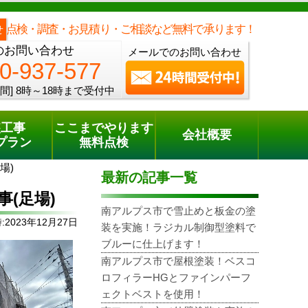
メールでのご相談
電話でのご相談
[8時～18時まで受付中]
0120-937-577
phone
点検・調査・お見積り・ご相談など無料で承ります！
せ
のお問い合わせ
メールでのお問い合わせ
0-937-577
間]
8時～18時まで受付中
装工事
ここまでやります
会社概要
プラン
無料点検
場)
最新の記事一覧
(足場)
南アルプス市で雪止めと板金の塗
2023年12月27日
装を実施！ラジカル制御型塗料で
ブルーに仕上げます！
南アルプス市で屋根塗装！ベスコ
ロフィラーHGとファインパーフ
ェクトベストを使用！