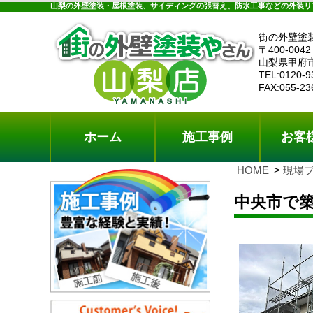
ホーム
施工事例
お客様の声
工事メニ
山梨の外壁塗装・屋根塗装、サイディングの張替え、防水工事などの外装リ
街の外壁塗
〒400-0042
山梨県甲府
TEL:0120-9
FAX:055-23
ホーム
施工事例
お客
HOME
現場
中央市で築