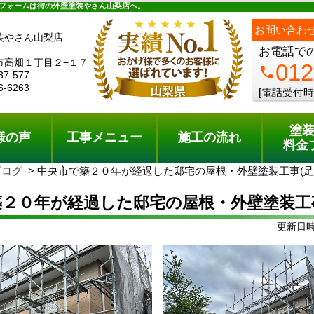
ュー
施工の流れ
会社概要
料金プラン
無料点検
フォームは街の外壁塗装やさん山梨店へ。
お問い合わ
装やさん山梨店
お電話で
市高畑１丁目２−１７
012
phone
37-577
6-6263
[電話受付時
塗
様の声
工事メニュー
施工の流れ
料金
ブログ
中央市で築２０年が経過した邸宅の屋根・外壁塗装工事(足
２０年が経過した邸宅の屋根・外壁塗装工事
更新日時: