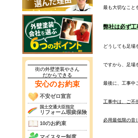
最も大切なこと
弊社は必ず工
どうしても足場
ですから、足場
街の外壁塗装やさん
だからできる
安心のお約束
最後に、工事中
不安ゼロ宣言
工事中は、ご不
国土交通大臣指定
リフォーム瑕疵保険
必用最低限の音し
10のお約束
マイスター制度