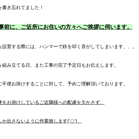
を書き忘れてました！
事前に、ご近所にお住いの方々へご挨拶に伺います。
を設置する際には、ハンマーで鉄を叩く音がしてしまいます、、。
を組み立てる日、また工事の完了予定日もお伝えします。
ご不便お掛けすることに対して、予めご理解頂いております。
便をお掛けしているご近隣様への配慮を欠かさず、
か出さないように作業致します(‘◇’)ゞ