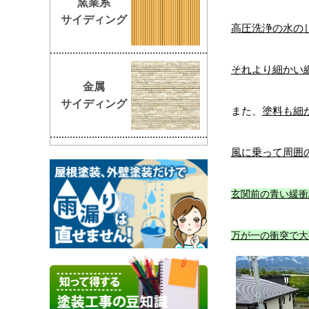
窯業系
サイディング
高圧洗浄の水の
それより細かい
金属
サイディング
また、
塗料も細
風に乗って周囲
玄関前の青い緩衝
万が一の衝突で大