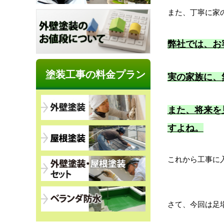
また、丁寧に家の
弊社では、お
塗装工事の料金プラン
実の家族に、
また、将来を
すよね。
これから工事に
さて、今回は足