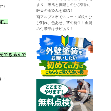
まり、破風と鼻隠しのひび割れ、
*)
軒天の雨染みを確認！
南アルプス市でスレート屋根のひ
す。
び割れ、色あせ、苔の発生！金属
の付帯部はサビあり！
そできるんで
す！