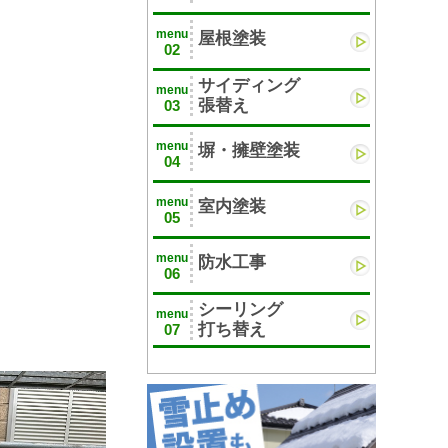
menu
屋根塗装
02
サイディング
menu
張替え
03
menu
塀・擁壁塗装
04
menu
室内塗装
05
menu
防水工事
06
シーリング
menu
打ち替え
07