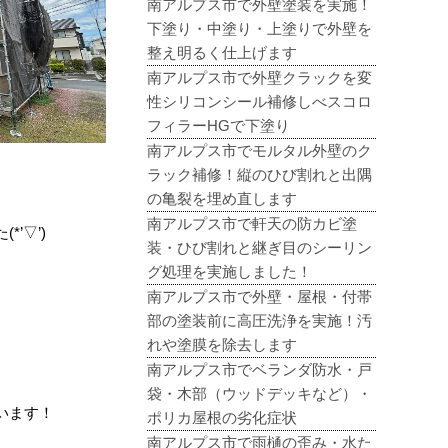
南アルプス市で外壁塗装を実施！
下塗り・中塗り・上塗りで外壁を
整え明るく仕上げます
南アルプス市で外壁クラックを変
性シリコンシール補修しべスコロ
フィラーHGで下塗り
南アルプス市でモルタル外壁のク
ラック補修！縦のひび割れと出隅
の亀裂を埋め直します
南アルプス市で軒天の防カビ塗
’▽’)
装・ひび割れと継ぎ目のシーリン
グ処理を実施しました！
南アルプス市で外壁・屋根・付帯
部の塗装前に高圧洗浄を実施！汚
れや塗膜を除去します
南アルプス市でベランダ防水・戸
袋・木部（ウッドデッキなど）・
います！
ポリカ屋根の劣化症状
南アルプス市で雨樋の歪み・水た