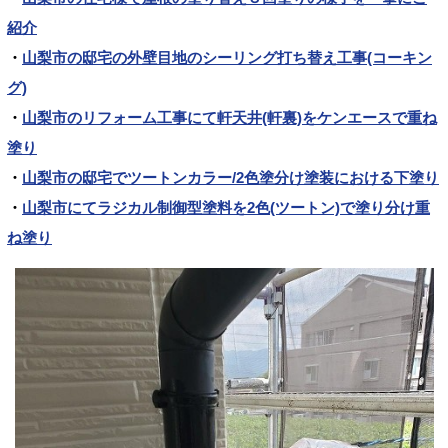
紹介
・
山梨市の邸宅の外壁目地のシーリング打ち替え工事(コーキン
グ)
・
山梨市のリフォーム工事にて軒天井(軒裏)をケンエースで重ね
塗り
・
山梨市の邸宅でツートンカラー/2色塗分け塗装における下塗り
・
山梨市にてラジカル制御型塗料を2色(ツートン)で塗り分け重
ね塗り