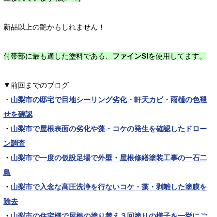
新品以上の艶かもしれません！
付帯部に最も適した塗料である、
ファインSI
を使用してます。
▼前回までのブログ
・
山梨市の邸宅で目地シーリング劣化・軒天カビ・雨樋の色褪
せを確認
・
山梨市で屋根表面の劣化や藻・コケの発生を確認したドロー
ン調査
・
山梨市で一度の仮設足場で外壁・屋根修繕塗装工事の一石二
鳥
・
山梨市で入念な高圧洗浄を行ないコケ・藻・剥離した塗膜を
除去
・
山梨市の住宅様で屋根の塗り替え３回塗りの様子を一挙にご