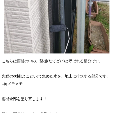
こちらは雨樋の中の、竪樋(たてどい)と呼ばれる部分です。
先程の横樋(よこどい)で集めた水を、地上に排水する部分です(
..)φメモメモ
雨樋全部を塗り直します！