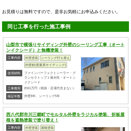
お見積りは無料ですので、是非お気軽にお申込みください。
同じ工事を行った施工事例
山梨市で横張りサイディング外壁のシーリング工事（オート
ンイクシード）と無機塗装！
工事内容
外壁塗装
シーリング打ち替え
外壁材(窯業系サイディング)
ファインパーフェクトシーラー・グ
使用材料
ランセラトップ１液水性・オートン
イクシード
約61万円（税抜・足場代含まない）
工事費用
外壁8年、シーリング5年
保証年数
西八代郡市川三郷町でモルタル外壁をラジカル塗装、折板屋
根を遮熱塗装で塗り替え！
工事内容
外壁塗装
屋根塗装