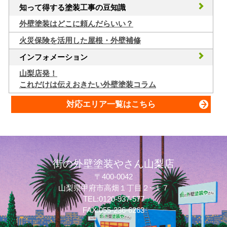
知って得する塗装工事の豆知識
外壁塗装はどこに頼んだらいい？
火災保険を活用した屋根・外壁補修
インフォメーション
山梨店発！
これだけは伝えおきたい外壁塗装コラム
対応エリア一覧はこちら
街の外壁塗装やさん山梨店
〒400-0042
山梨県甲府市高畑１丁目２−１７
質問してね！
TEL:0120-937-577
FAX:055-236-6263