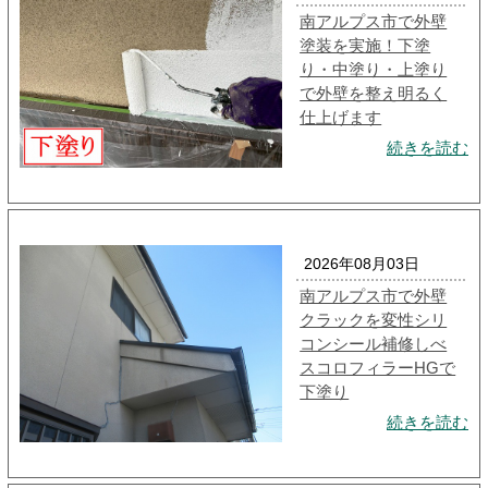
南アルプス市で外壁
塗装を実施！下塗
り・中塗り・上塗り
で外壁を整え明るく
仕上げます
続きを読む
2026年08月03日
南アルプス市で外壁
クラックを変性シリ
コンシール補修しべ
スコロフィラーHGで
下塗り
続きを読む