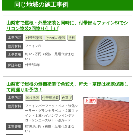
同じ地域の施工事例
山梨市で屋根・外壁塗装と同時に、付帯部もファインSiでシ
リコン塗装2回塗り仕上げ
工事内容
付帯部塗装
その他の塗装
塗料
ファインSi
使用材料
約12.7万円（税抜・足場代含まな
工事費用
い）
付帯部3年
保証年数
山梨市で屋根の無機塗装で色変え、軒天・基礎は塗膜保護し
て雨漏りを予防！
工事内容
屋根塗装
付帯部塗装
色選び
ファインパーフェクトベスト強化シ
使用材料
ーラー・グランセラベスト２液ファ
イン・１液ハイポンファインデク
ロ・ケンエースGⅡ・礎ガード
約36.8万円（税抜・足場代含まな
工事費用
い）