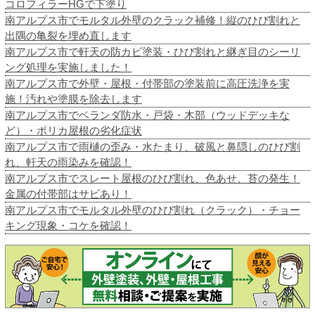
コロフィラーHGで下塗り
南アルプス市でモルタル外壁のクラック補修！縦のひび割れと
出隅の亀裂を埋め直します
南アルプス市で軒天の防カビ塗装・ひび割れと継ぎ目のシーリ
ング処理を実施しました！
南アルプス市で外壁・屋根・付帯部の塗装前に高圧洗浄を実
施！汚れや塗膜を除去します
南アルプス市でベランダ防水・戸袋・木部（ウッドデッキな
ど）・ポリカ屋根の劣化症状
南アルプス市で雨樋の歪み・水たまり、破風と鼻隠しのひび割
れ、軒天の雨染みを確認！
南アルプス市でスレート屋根のひび割れ、色あせ、苔の発生！
金属の付帯部はサビあり！
南アルプス市でモルタル外壁のひび割れ（クラック）・チョー
キング現象・コケを確認！