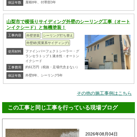
屋根8年、付帯部3年
保証年数
山梨市で横張りサイディング外壁のシーリング工事（オート
ンイクシード）と無機塗装！
工事内容
外壁塗装
シーリング打ち替え
外壁材(窯業系サイディング)
ファインパーフェクトシーラー・グ
使用材料
ランセラトップ１液水性・オートン
イクシード
約61万円（税抜・足場代含まない）
工事費用
外壁8年、シーリング5年
保証年数
その他の施工事例はこちら
この工事と同じ工事を行っている現場ブログ
2026年08月04日