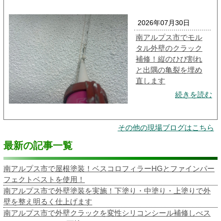
2026年07月30日
南アルプス市でモル
タル外壁のクラック
補修！縦のひび割れ
と出隅の亀裂を埋め
直します
続きを読む
その他の現場ブログはこちら
最新の記事一覧
南アルプス市で屋根塗装！ベスコロフィラーHGとファインパー
フェクトベストを使用！
南アルプス市で外壁塗装を実施！下塗り・中塗り・上塗りで外
壁を整え明るく仕上げます
南アルプス市で外壁クラックを変性シリコンシール補修しべス