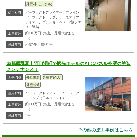
外壁材(モルタル)
パーフェクトプライマー、ファイン
使用材料
パーフェクトトップ、サーモアイプ
ライマー、グランセラベスト2液ファ
イン遮熱
約110万円（税抜、足場代含まな
工事費用
い）
外壁5年、屋根5年
保証年数
南都留郡富士河口湖町で観光ホテルのALCパネル外壁の塗装
メンテナンス！
工事内容
外壁塗装
外壁材(ALC)
外壁補修
パーフェクトフィラー・パーフェク
使用材料
トトップ（日本ペイント）
約111万円（税抜・足場代含まな
工事費用
い）
5年
保証年数
その他の施工事例はこちら