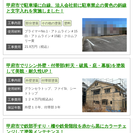
甲府市で駐車場に白線、法人会社前に駐車禁止の黄色の斜線
と文字入れを実施しました！
工事内容
部分塗装
その他の塗装
塗料
プライマーNo.1・アトムライン＃15
使用材料
白・アトムライン＃15鉛・クロムフ
リー黄
21.9万円（税込）
工事費用
甲府市でリシン外壁・付帯部(軒天・破風・庇・幕板)を塗装
して美観・耐久性UP！
工事内容
外壁塗装
付帯部塗装
グランセラトップ、ファイSi、シー
使用材料
トトップ
１２４万円(税込み)
工事費用
外壁１０年、付帯部３年
保証年数
甲府市で鉄部手すり・柵や鉄骨階段を赤から黒にカラーチェ
ンジして塗装メンテナンス！