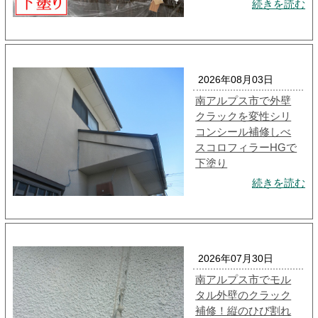
続きを読む
2026年08月03日
南アルプス市で外壁
クラックを変性シリ
コンシール補修しべ
スコロフィラーHGで
下塗り
続きを読む
2026年07月30日
南アルプス市でモル
タル外壁のクラック
補修！縦のひび割れ