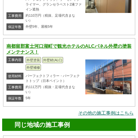
ライマー、グランセラベスト2液ファ
イン遮熱
約110万円（税抜、足場代含まな
工事費用
い）
外壁5年、屋根5年
保証年数
南都留郡富士河口湖町で観光ホテルのALCパネル外壁の塗装
メンテナンス！
工事内容
外壁塗装
外壁材(ALC)
外壁補修
パーフェクトフィラー・パーフェク
使用材料
トトップ（日本ペイント）
約111万円（税抜・足場代含まな
工事費用
い）
5年
保証年数
その他の施工事例はこちら
同じ地域の施工事例