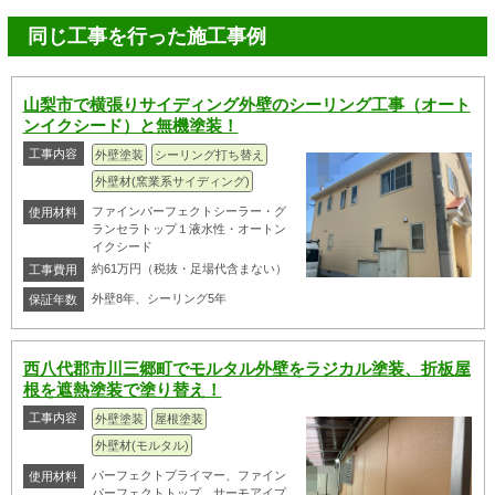
同じ工事を行った施工事例
山梨市で横張りサイディング外壁のシーリング工事（オート
ンイクシード）と無機塗装！
工事内容
外壁塗装
シーリング打ち替え
外壁材(窯業系サイディング)
ファインパーフェクトシーラー・グ
使用材料
ランセラトップ１液水性・オートン
イクシード
約61万円（税抜・足場代含まない）
工事費用
外壁8年、シーリング5年
保証年数
西八代郡市川三郷町でモルタル外壁をラジカル塗装、折板屋
根を遮熱塗装で塗り替え！
工事内容
外壁塗装
屋根塗装
外壁材(モルタル)
パーフェクトプライマー、ファイン
使用材料
パーフェクトトップ、サーモアイプ