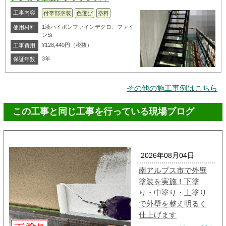
工事内容
付帯部塗装
色選び
塗料
1液ハイポンファインデクロ、ファイ
使用材料
ンSi
¥128,440円（税抜）
工事費用
3年
保証年数
その他の施工事例はこちら
この工事と同じ工事を行っている現場ブログ
2026年08月04日
南アルプス市で外壁
塗装を実施！下塗
り・中塗り・上塗り
で外壁を整え明るく
仕上げます